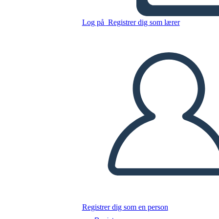
מילים
Log på
Registrer dig som lærer
Kopier dette storyboard
LAVE ET STORYBOARD
AFSPIL DIASSHOW
LÆS FOR MIG
Registrer dig som en person