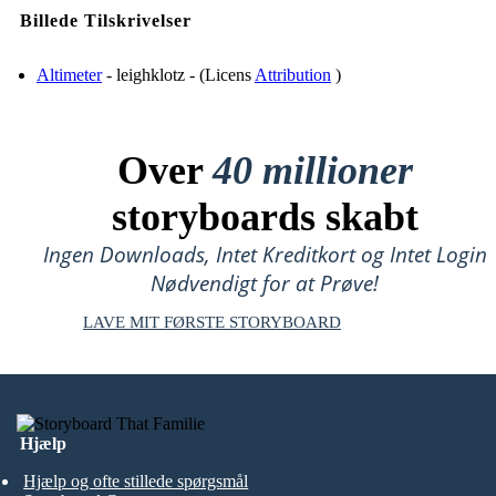
Billede Tilskrivelser
Altimeter
- leighklotz - (Licens
Attribution
)
Over
40 millioner
storyboards skabt
Ingen Downloads, Intet Kreditkort og Intet Login
Nødvendigt for at Prøve!
LAVE MIT FØRSTE STORYBOARD
Hjælp
Hjælp og ofte stillede spørgsmål