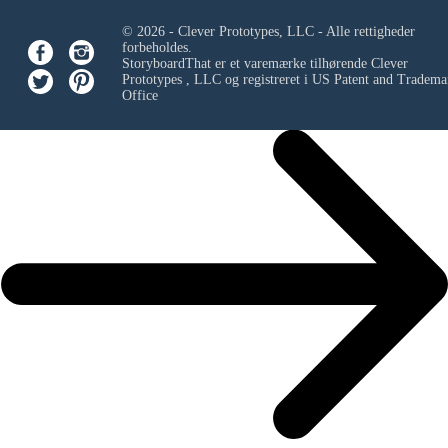
© 2026 - Clever Prototypes, LLC - Alle rettigheder
forbeholdes.
StoryboardThat er et varemærke tilhørende
Clever
Prototypes , LLC
og registreret i US Patent and Tradema
Office