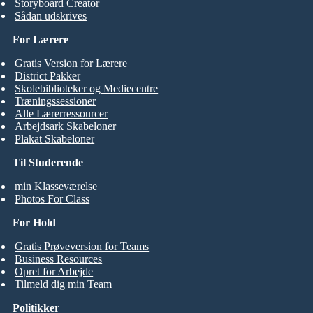
Storyboard Creator
Sådan udskrives
For Lærere
Gratis Version for Lærere
District Pakker
Skolebiblioteker og Mediecentre
Træningssessioner
Alle Lærerressourcer
Arbejdsark Skabeloner
Plakat Skabeloner
Til Studerende
min Klasseværelse
Photos For Class
For Hold
Gratis Prøveversion for Teams
Business Resources
Opret for Arbejde
Tilmeld dig min Team
Politikker