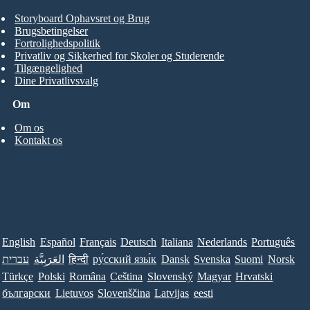
Storyboard Ophavsret og Brug
Brugsbetingelser
Fortrolighedspolitik
Privatliv og Sikkerhed for Skoler og Studerende
Tilgængelighed
Dine Privatlivsvalg
Om
Om os
Kontakt os
English
Español
Français
Deutsch
Italiana
Nederlands
Português
Norsk
Suomi
Svenska
Dansk
ру́сский язы́к
हिन्दी
العَرَبِيَّة
עברית
Türkçe
Polski
Româna
Ceština
Slovenský
Magyar
Hrvatski
български
Lietuvos
Slovenščina
Latvijas
eesti