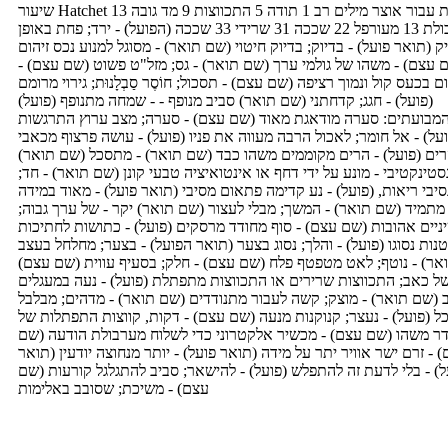
שיעור Hatchet תוכניות עבור אוצר מילים רב 1 תודה 5 התכווצות 9 מד גובה 13
מערבולת 13 מעורפל 22 שככה 31 שרידי 33 שככה (הפועל) - ירד; פחת באופן
ק (תואר פועל) - בדיוק; בדיוק חיטוי (שם תואר) - מסוגל למנוע נכס זיהום
 עצם) - משהו של גולמי ערך (שם תואר) - גס; מזל"ט פשוט (שם עצם) -
ום בכעס קול ונמוך רציפה (שם עצם) - תסכול; חוֹסֶר סַבְלָנוּת; גירוי מרומם
(פועל) - חגג; קדחתני (שם תואר) סביב מנופף - - שמחה מתנופף (פועל)
מבועתים: סערה מודאגת מאוד (שם עצם) - סערה; מצב ערוץ התרגשות
ועל) - אל חומר; לאכול הרבה מעווה את פניו (פועל) - עושה פרצוף מכאבי
ים (פועל) - הרים מקוממים משהו כבד (שם תואר) - מתסכל (שם תואר)
סטינקטיבי - מונע על ידי דחף או אינטואיציה טבעי קונן (שם תואר) - חד;
יבי ריאות, (פועל) - נע קדימה פתאום מסיבי (תואר פועל) - מאוד במידה
מתמיד (שם תואר) - המשך; מבלי לעצור (שם תואר) יקר - של ערך גבוה;
ניים אהובות (שם עצם) - סוף מחודד מרסקים (פועל) - כתושות לחתיכות
נות נסוגו (פועל) - והלך; נסוג בצער (תואר הפועל) - בצער; מחלחל בעצב
אר) - נוטף; לאט מטפטף פלח (שם עצם) - חלק; בסעיף עווית (שם עצם)
של כאב; התכווצות שרירים או התכווצות מתפתלת (פועל) - נעה במעגלים
ב (שם תואר) - מוצק; קשה לעבור מתנודדים (שם תואר) - מדהים; מבלבל
ל (פועל) - נעצר; קנוקנות מנעה (שם עצם) - דקות, קווצות התפתלות של
ר משהו (שם עצם) - מכשיר אלקטרוני כדי לשלוח מערבולת הודעה (שם
 - זרם ישר אוויר יתר על מידה (תואר פועל) - יותר מנחוצה יודעין (תואר
ל) - בלי לדעת זה להתפלש (פועל) - להישאר; סביב להתגלגל קורעות (שם
עצם) - משיכת; שסובב באלימות