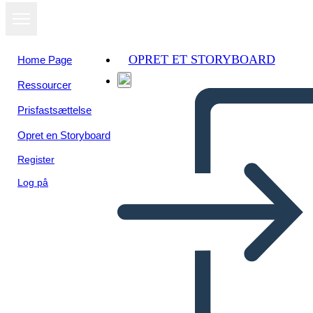
OPRET ET STORYBOARD
Home Page
Ressourcer
Prisfastsættelse
Opret en Storyboard
Register
Log på
Hatchet - דגם פרייר - אוצר