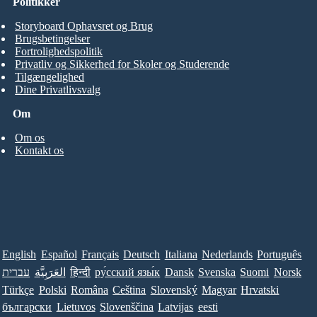
Politikker
Storyboard Ophavsret og Brug
Brugsbetingelser
Fortrolighedspolitik
Privatliv og Sikkerhed for Skoler og Studerende
Tilgængelighed
Dine Privatlivsvalg
Om
Om os
Kontakt os
English
Español
Français
Deutsch
Italiana
Nederlands
Português
עברית
العَرَبِيَّة
हिन्दी
ру́сский язы́к
Dansk
Svenska
Suomi
Norsk
Türkçe
Polski
Româna
Ceština
Slovenský
Magyar
Hrvatski
български
Lietuvos
Slovenščina
Latvijas
eesti