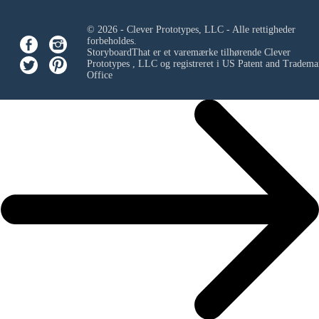
© 2026 - Clever Prototypes, LLC - Alle rettigheder
forbeholdes.
StoryboardThat er et varemærke tilhørende
Clever
Prototypes , LLC
og registreret i US Patent and Tradema
Office