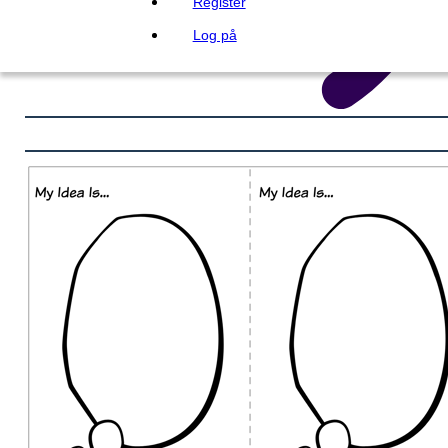
Register
Log på