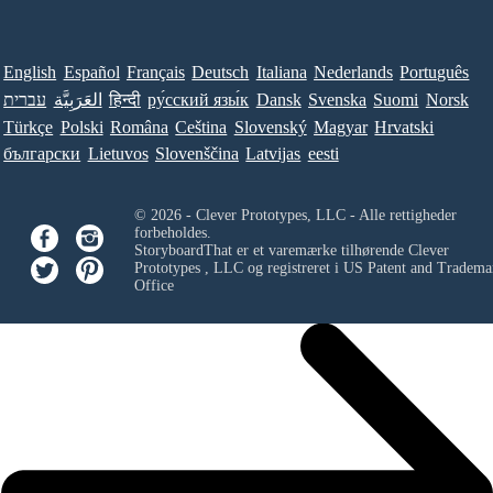
English
Español
Français
Deutsch
Italiana
Nederlands
Português
עברית
العَرَبِيَّة
हिन्दी
ру́сский язы́к
Dansk
Svenska
Suomi
Norsk
Türkçe
Polski
Româna
Ceština
Slovenský
Magyar
Hrvatski
български
Lietuvos
Slovenščina
Latvijas
eesti
© 2026 - Clever Prototypes, LLC - Alle rettigheder
forbeholdes.
StoryboardThat er et varemærke tilhørende
Clever
Prototypes , LLC
og registreret i US Patent and Tradema
Office