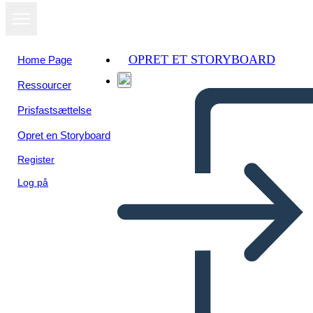
OPRET ET STORYBOARD
Home Page
Ressourcer
Se som
Prisfastsættelse
diasshow
Opret en Storyboard
Register
Log på
रूब्रिक - मानदंड