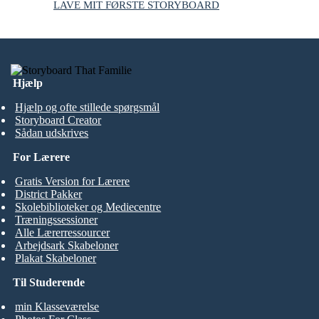
LAVE MIT FØRSTE STORYBOARD
Hjælp
Hjælp og ofte stillede spørgsmål
Storyboard Creator
Sådan udskrives
For Lærere
Gratis Version for Lærere
District Pakker
Skolebiblioteker og Mediecentre
Træningssessioner
Alle Lærerressourcer
Arbejdsark Skabeloner
Plakat Skabeloner
Til Studerende
min Klasseværelse