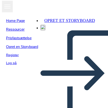
OPRET ET STORYBOARD
Home Page
Ressourcer
Se som
Prisfastsættelse
diasshow
Opret en Storyboard
Register
Log på
चेकलिस्ट - विवरण