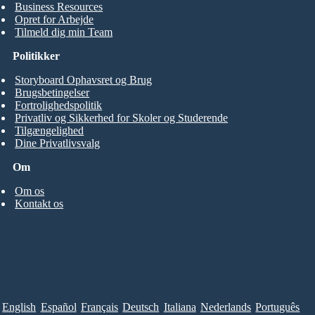
Business Resources
Opret for Arbejde
Tilmeld dig min Team
Politikker
Storyboard Ophavsret og Brug
Brugsbetingelser
Fortrolighedspolitik
Privatliv og Sikkerhed for Skoler og Studerende
Tilgængelighed
Dine Privatlivsvalg
Om
Om os
Kontakt os
English
Español
Français
Deutsch
Italiana
Nederlands
Português