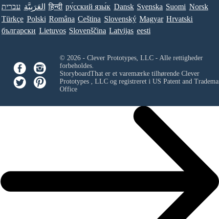
עברית
العَرَبِيَّة
हिन्दी
ру́сский язы́к
Dansk
Svenska
Suomi
Norsk
Türkçe
Polski
Româna
Ceština
Slovenský
Magyar
Hrvatski
български
Lietuvos
Slovenščina
Latvijas
eesti
© 2026 - Clever Prototypes, LLC - Alle rettigheder
forbeholdes.
StoryboardThat er et varemærke tilhørende
Clever
Prototypes , LLC
og registreret i US Patent and Tradema
Office