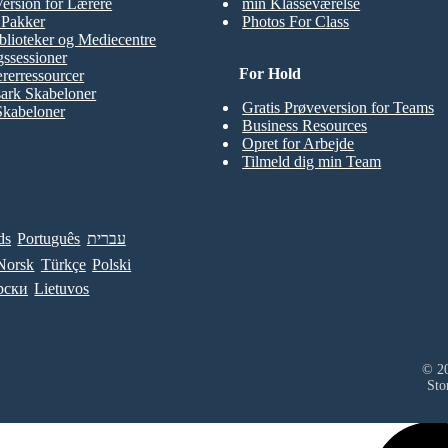
Version for Lærere
min Klasseværelse
t Pakker
Photos For Class
blioteker og Mediecentre
ssessioner
For Hold
rerressourcer
ark Skabeloner
Gratis Prøveversion for Teams
Skabeloner
Business Resources
Opret for Arbejde
Tilmeld dig min Team
ds
Português
עברית
Norsk
Türkçe
Polski
рски
Lietuvos
© 20
Sto