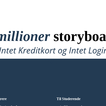
millioner
storyboa
ntet Kreditkort og Intet Logi
Prøve!
rere
Til Studerende