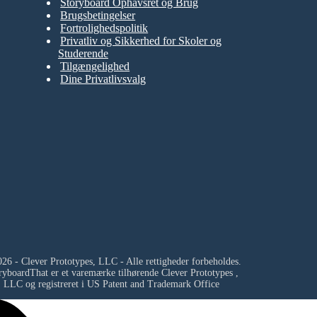
Storyboard Ophavsret og Brug
Brugsbetingelser
Fortrolighedspolitik
Privatliv og Sikkerhed for Skoler og
Studerende
Tilgængelighed
Dine Privatlivsvalg
26 - Clever Prototypes, LLC - Alle rettigheder forbeholdes.
ryboardThat er et varemærke tilhørende
Clever Prototypes ,
LLC
og registreret i US Patent and Trademark Office