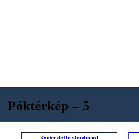
Póktérkép – 5
Kopier dette storyboard