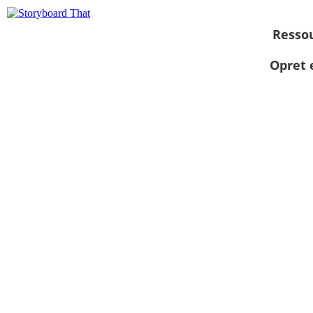
Resso
Opret 
Se som
diasshow