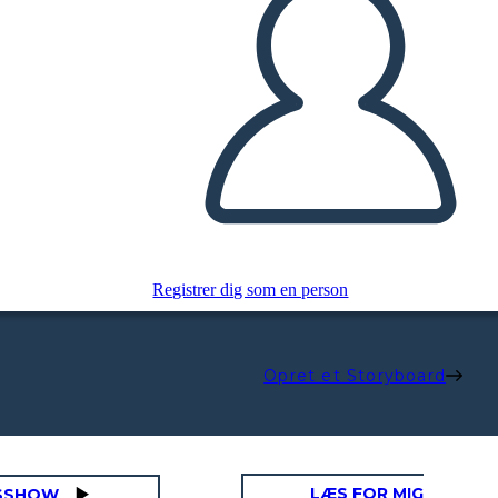
Registrer dig som en person
Opret et Storyboard
LÆS FOR MIG
ASSHOW