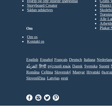
Hjælp og ofte stillede spørgsmål
Gratis 
Storyboard Creator
Distric
Sådan udskrives
Skolebi
Træning
Alle Læ
Arbejds
Plakat 
Om
Om os
Kontakt os
English
Español
Français
Deutsch
Italiana
Nederlan
العَرَبِيَّة
हिन्दी
ру́сский язы́к
Dansk
Svenska
Suomi
Româna
Ceština
Slovenský
Magyar
Hrvatski
бълга
Slovenščina
Latvijas
eesti