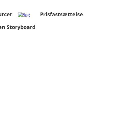
urcer
Prisfastsættelse
en Storyboard