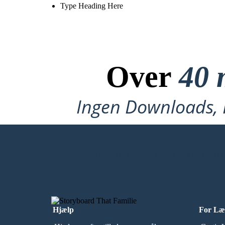
Type Heading Here
Over
40 
Ingen Downloads, I
LAVE MIT FØRSTE STORYBOARD
Hjælp
For Læ