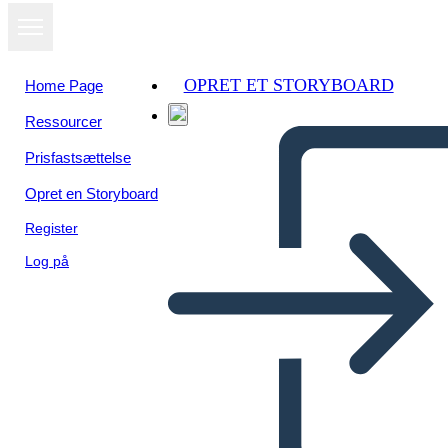
OPRET ET STORYBOARD
Home Page
Ressourcer
Prisfastsættelse
Opret en Storyboard
Register
Log på
5 Ws poster