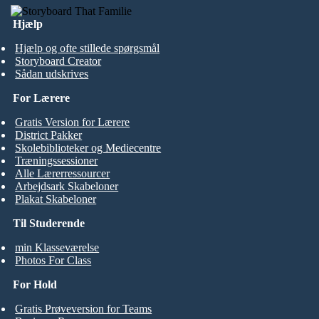
Hjælp
Hjælp og ofte stillede spørgsmål
Storyboard Creator
Sådan udskrives
For Lærere
Gratis Version for Lærere
District Pakker
Skolebiblioteker og Mediecentre
Træningssessioner
Alle Lærerressourcer
Arbejdsark Skabeloner
Plakat Skabeloner
Til Studerende
min Klasseværelse
Photos For Class
For Hold
Gratis Prøveversion for Teams