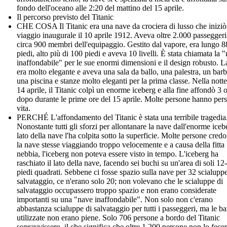
fondo dell'oceano alle 2:20 del mattino del 15 aprile.
Il percorso previsto del Titanic
CHE COSA Il Titanic era una nave da crociera di lusso che iniziò 
viaggio inaugurale il 10 aprile 1912. Aveva oltre 2.000 passeggeri
circa 900 membri dell'equipaggio. Gestito dal vapore, era lungo 
piedi, alto più di 100 piedi e aveva 10 livelli. È stata chiamata la 
inaffondabile" per le sue enormi dimensioni e il design robusto. 
era molto elegante e aveva una sala da ballo, una palestra, un barb
una piscina e stanze molto eleganti per la prima classe. Nella notte
14 aprile, il Titanic colpì un enorme iceberg e alla fine affondò 3 
dopo durante le prime ore del 15 aprile. Molte persone hanno pers
vita.
PERCHÉ L'affondamento del Titanic è stata una terribile tragedia
Nonostante tutti gli sforzi per allontanare la nave dall'enorme icebe
lato della nave l'ha colpita sotto la superficie. Molte persone cred
la nave stesse viaggiando troppo velocemente e a causa della fitta
nebbia, l'iceberg non poteva essere visto in tempo. L'iceberg ha
raschiato il lato della nave, facendo sei buchi su un'area di soli 12
piedi quadrati. Sebbene ci fosse spazio sulla nave per 32 scialuppe
salvataggio, ce n'erano solo 20; non volevano che le scialuppe di
salvataggio occupassero troppo spazio e non erano considerate
importanti su una "nave inaffondabile". Non solo non c'erano
abbastanza scialuppe di salvataggio per tutti i passeggeri, ma le b
utilizzate non erano piene. Solo 706 persone a bordo del Titanic
sopravvissero, il che significa che oltre 1.200 persone non lo fecer