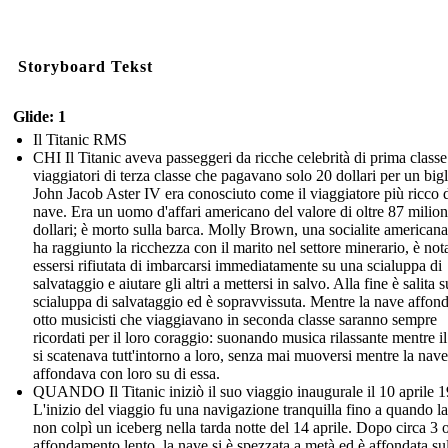
Storyboard Tekst
Glide: 1
Il Titanic RMS
CHI Il Titanic aveva passeggeri da ricche celebrità di prima classe
viaggiatori di terza classe che pagavano solo 20 dollari per un bigl
John Jacob Aster IV era conosciuto come il viaggiatore più ricco d
nave. Era un uomo d'affari americano del valore di oltre 87 milion
dollari; è morto sulla barca. Molly Brown, una socialite american
ha raggiunto la ricchezza con il marito nel settore minerario, è not
essersi rifiutata di imbarcarsi immediatamente su una scialuppa di
salvataggio e aiutare gli altri a mettersi in salvo. Alla fine è salita 
scialuppa di salvataggio ed è sopravvissuta. Mentre la nave affon
otto musicisti che viaggiavano in seconda classe saranno sempre
ricordati per il loro coraggio: suonando musica rilassante mentre i
si scatenava tutt'intorno a loro, senza mai muoversi mentre la nave
affondava con loro su di essa.
QUANDO Il Titanic iniziò il suo viaggio inaugurale il 10 aprile 
L'inizio del viaggio fu una navigazione tranquilla fino a quando l
non colpì un iceberg nella tarda notte del 14 aprile. Dopo circa 3 o
affondamento lento, la nave si è spezzata a metà ed è affondata su