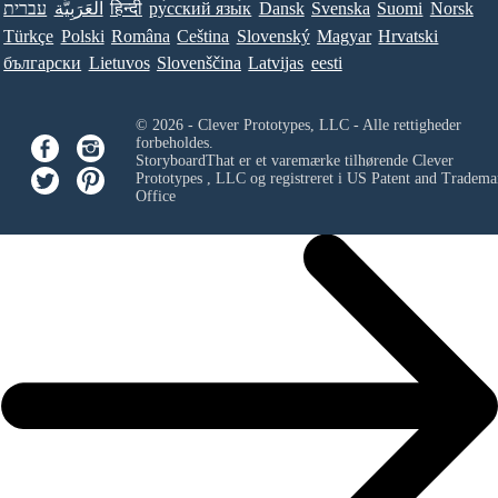
עברית
العَرَبِيَّة
हिन्दी
ру́сский язы́к
Dansk
Svenska
Suomi
Norsk
Türkçe
Polski
Româna
Ceština
Slovenský
Magyar
Hrvatski
български
Lietuvos
Slovenščina
Latvijas
eesti
© 2026 - Clever Prototypes, LLC - Alle rettigheder
forbeholdes.
StoryboardThat er et varemærke tilhørende
Clever
Prototypes , LLC
og registreret i US Patent and Tradema
Office