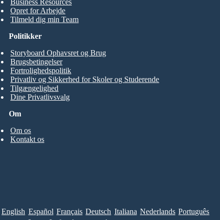
Business Resources
Opret for Arbejde
Tilmeld dig min Team
Politikker
Storyboard Ophavsret og Brug
Brugsbetingelser
Fortrolighedspolitik
Privatliv og Sikkerhed for Skoler og Studerende
Tilgængelighed
Dine Privatlivsvalg
Om
Om os
Kontakt os
English
Español
Français
Deutsch
Italiana
Nederlands
Português