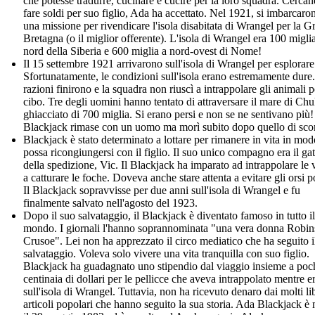
che potesse tradurre, cucinare e cucire per la loro squadra. Cercan
fare soldi per suo figlio, Ada ha accettato. Nel 1921, si imbarcaro
una missione per rivendicare l'isola disabitata di Wrangel per la G
Bretagna (o il miglior offerente). L'isola di Wrangel era 100 migli
nord della Siberia e 600 miglia a nord-ovest di Nome!
Il 15 settembre 1921 arrivarono sull'isola di Wrangel per esplorare
Sfortunatamente, le condizioni sull'isola erano estremamente dure
razioni finirono e la squadra non riuscì a intrappolare gli animali pe
cibo. Tre degli uomini hanno tentato di attraversare il mare di Ch
ghiacciato di 700 miglia. Si erano persi e non se ne sentivano più!
Blackjack rimase con un uomo ma morì subito dopo quello di sco
Blackjack è stato determinato a lottare per rimanere in vita in mo
possa ricongiungersi con il figlio. Il suo unico compagno era il gat
della spedizione, Vic. Il Blackjack ha imparato ad intrappolare le 
a catturare le foche. Doveva anche stare attenta a evitare gli orsi p
Il Blackjack sopravvisse per due anni sull'isola di Wrangel e fu
finalmente salvato nell'agosto del 1923.
Dopo il suo salvataggio, il Blackjack è diventato famoso in tutto il
mondo. I giornali l'hanno soprannominata "una vera donna Robi
Crusoe". Lei non ha apprezzato il circo mediatico che ha seguito i
salvataggio. Voleva solo vivere una vita tranquilla con suo figlio.
Blackjack ha guadagnato uno stipendio dal viaggio insieme a poc
centinaia di dollari per le pellicce che aveva intrappolato mentre e
sull'isola di Wrangel. Tuttavia, non ha ricevuto denaro dai molti lib
articoli popolari che hanno seguito la sua storia. Ada Blackjack è