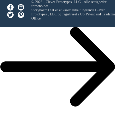
© 2026 - Clever Prototypes, LLC - Alle rettigheder
forbeholdes.
StoryboardThat er et varemærke tilhørende
Clever
Prototypes , LLC
og registreret i US Patent and Tradema
Office