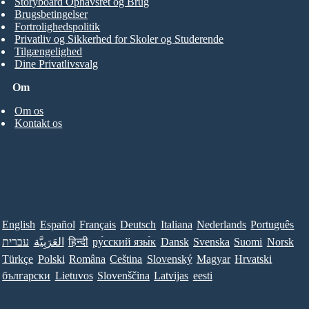
Storyboard Ophavsret og Brug
Brugsbetingelser
Fortrolighedspolitik
Privatliv og Sikkerhed for Skoler og Studerende
Tilgængelighed
Dine Privatlivsvalg
Om
Om os
Kontakt os
English
Español
Français
Deutsch
Italiana
Nederlands
Português
עברית
العَرَبِيَّة
हिन्दी
ру́сский язы́к
Dansk
Svenska
Suomi
Norsk
Türkçe
Polski
Româna
Ceština
Slovenský
Magyar
Hrvatski
български
Lietuvos
Slovenščina
Latvijas
eesti