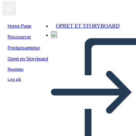
OPRET ET STORYBOARD
Home Page
Ressourcer
Prisfastsættelse
Opret en Storyboard
Register
Log på
Poster della biografia di Ada