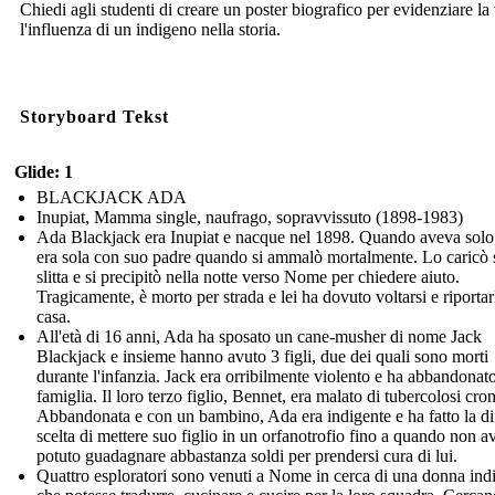
Chiedi agli studenti di creare un poster biografico per evidenziare la 
l'influenza di un indigeno nella storia.
Storyboard Tekst
Glide: 1
BLACKJACK ADA
Inupiat, Mamma single, naufrago, sopravvissuto (1898-1983)
Ada Blackjack era Inupiat e nacque nel 1898. Quando aveva solo
era sola con suo padre quando si ammalò mortalmente. Lo caricò 
slitta e si precipitò nella notte verso Nome per chiedere aiuto.
Tragicamente, è morto per strada e lei ha dovuto voltarsi e riportar
casa.
All'età di 16 anni, Ada ha sposato un cane-musher di nome Jack
Blackjack e insieme hanno avuto 3 figli, due dei quali sono morti
durante l'infanzia. Jack era orribilmente violento e ha abbandonato
famiglia. Il loro terzo figlio, Bennet, era malato di tubercolosi cron
Abbandonata e con un bambino, Ada era indigente e ha fatto la dif
scelta di mettere suo figlio in un orfanotrofio fino a quando non a
potuto guadagnare abbastanza soldi per prendersi cura di lui.
Quattro esploratori sono venuti a Nome in cerca di una donna ind