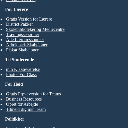
For Lærere
Gratis Version for Lærere
District Pakker
Skolebiblioteker og Mediecentre
Træningssessioner
Alle Lærerressourcer
Arbejdsark Skabeloner
Plakat Skabeloner
Til Studerende
min Klasseværelse
Photos For Class
For Hold
Gratis Prøveversion for Teams
Business Resources
Opret for Arbejde
Tilmeld dig min Team
Politikker