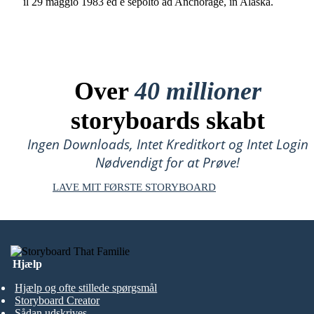
il 29 maggio 1983 ed è sepolto ad Anchorage, in Alaska.
Over
40 millioner
storyboards skabt
Ingen Downloads, Intet Kreditkort og Intet Login
Nødvendigt for at Prøve!
LAVE MIT FØRSTE STORYBOARD
Hjælp
Hjælp og ofte stillede spørgsmål
Storyboard Creator
Sådan udskrives