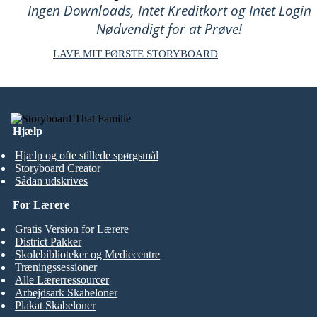
Ingen Downloads, Intet Kreditkort og Intet Login
Nødvendigt for at Prøve!
LAVE MIT FØRSTE STORYBOARD
Hjælp
Hjælp og ofte stillede spørgsmål
Storyboard Creator
Sådan udskrives
For Lærere
Gratis Version for Lærere
District Pakker
Skolebiblioteker og Mediecentre
Træningssessioner
Alle Lærerressourcer
Arbejdsark Skabeloner
Plakat Skabeloner