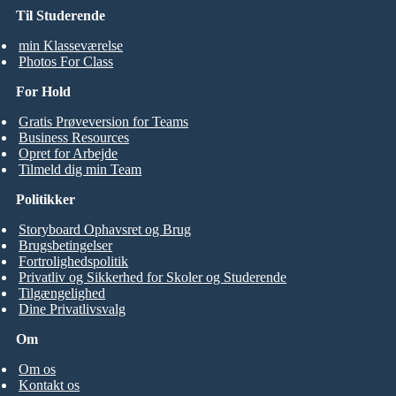
Til Studerende
min Klasseværelse
Photos For Class
For Hold
Gratis Prøveversion for Teams
Business Resources
Opret for Arbejde
Tilmeld dig min Team
Politikker
Storyboard Ophavsret og Brug
Brugsbetingelser
Fortrolighedspolitik
Privatliv og Sikkerhed for Skoler og Studerende
Tilgængelighed
Dine Privatlivsvalg
Om
Om os
Kontakt os