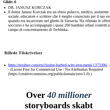
Glide: 6
DR. JANUSZ KORCZAK
Il dottor Janusz Korczak era un ebreo polacco, medico, assistente
sociale, educatore e scrittore che è meglio conosciuto per il suo e
quando era incarcerato nel ghetto di Varsavia. Ha rifiutato le offert
soccorso e ha accompagnato i quasi 200 bambini orfani costretti a
campo di concentramento di Treblinka.
Billede Tilskrivelser
https://pixabay.com/en/closing-barbed-wire-iron-metal-1373306/
-
- (Licens Free for Commercial Use / No Attribution Required
(https://creativecommons.org/publicdomain/zero/1.0) )
Over
40 millioner
storyboards skabt