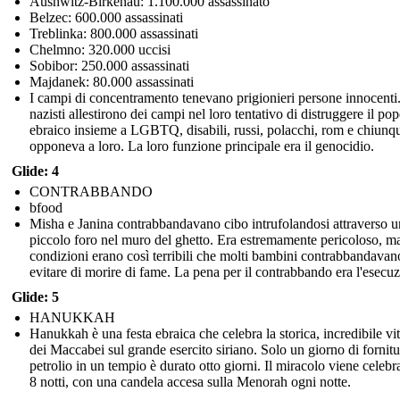
Aushwitz-Birkenau: 1.100.000 assassinato
Belzec: 600.000 assassinati
Treblinka: 800.000 assassinati
Chelmno: 320.000 uccisi
Sobibor: 250.000 assassinati
Majdanek: 80.000 assassinati
I campi di concentramento tenevano prigionieri persone innocenti.
nazisti allestirono dei campi nel loro tentativo di distruggere il po
ebraico insieme a LGBTQ, disabili, russi, polacchi, rom e chiunqu
opponeva a loro. La loro funzione principale era il genocidio.
Glide: 4
CONTRABBANDO
bfood
Misha e Janina contrabbandavano cibo intrufolandosi attraverso u
piccolo foro nel muro del ghetto. Era estremamente pericoloso, ma
condizioni erano così terribili che molti bambini contrabbandavan
evitare di morire di fame. La pena per il contrabbando era l'esecu
Glide: 5
HANUKKAH
Hanukkah è una festa ebraica che celebra la storica, incredibile vit
dei Maccabei sul grande esercito siriano. Solo un giorno di fornitu
petrolio in un tempio è durato otto giorni. Il miracolo viene celebr
8 notti, con una candela accesa sulla Menorah ogni notte.