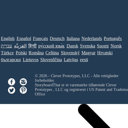
English
Español
Français
Deutsch
Italiana
Nederlands
Português
עברית
العَرَبِيَّة
हिन्दी
ру́сский язы́к
Dansk
Svenska
Suomi
Norsk
Türkçe
Polski
Româna
Ceština
Slovenský
Magyar
Hrvatski
български
Lietuvos
Slovenščina
Latvijas
eesti
© 2026 - Clever Prototypes, LLC - Alle rettigheder
forbeholdes.
StoryboardThat er et varemærke tilhørende
Clever
Prototypes , LLC
og registreret i US Patent and Tradema
Office