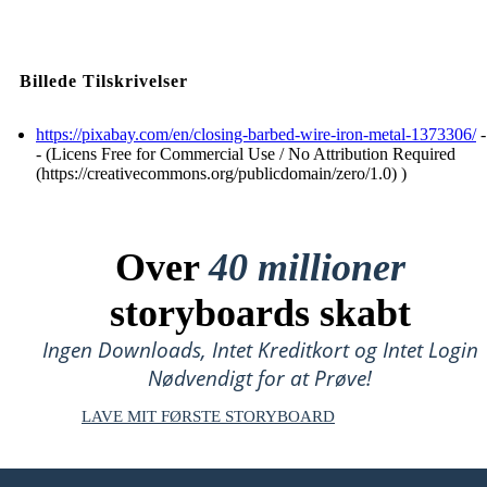
Billede Tilskrivelser
https://pixabay.com/en/closing-barbed-wire-iron-metal-1373306/
-
- (Licens Free for Commercial Use / No Attribution Required
(https://creativecommons.org/publicdomain/zero/1.0) )
Over
40 millioner
storyboards skabt
Ingen Downloads, Intet Kreditkort og Intet Login
Nødvendigt for at Prøve!
LAVE MIT FØRSTE STORYBOARD