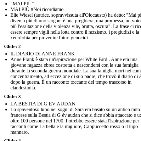
"MAI PIÙ"
MAI PIÙ #Noi ricordiamo
Elie Wiesel (autrice, sopravvissuta all'Olocausto) ha detto: "Mai p
diventa più di uno slogan: è una preghiera, una promessa, un voto 
più l'esaltazione della violenza vile, brutta, oscura". La frase ci ri
essere sempre vigili nella lotta contro il razzismo, i pregiudizi e la
xenofobia per prevenire futuri genocidi.
Glide: 2
IL DIARIO DI ANNE FRANK
Anne Frank è stata un'ispirazione per White Bird . Anne era una
giovane ragazza ebrea costretta a nascondersi con la sua famiglia
durante la seconda guerra mondiale. La sua famiglia morì nei cam
concentramento, ad eccezione di suo padre, che trovò il diario di
dopo la guerra. È un racconto toccante del tempo trascorso in
clandestinità.
Glide: 3
LA BESTIA DI G ÉV AUDAN
Lo spaventoso lupo nei sogni di Sara era basato su un antico mito
francese sulla Bestia di G év audan che si dice abbia attaccato e u
oltre 100 persone nel 1700. Potrebbe essere stata l'ispirazione per
racconti come La bella e la migliore, Cappuccetto rosso o il lupo
mannaro.
Glide: 4