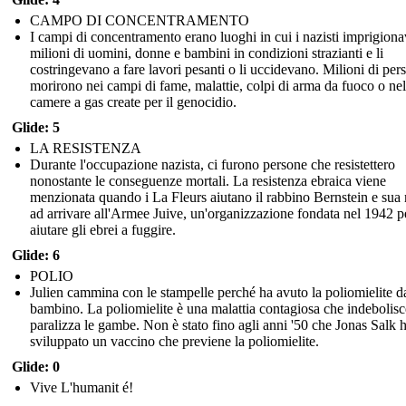
CAMPO DI CONCENTRAMENTO
I campi di concentramento erano luoghi in cui i nazisti imprigion
milioni di uomini, donne e bambini in condizioni strazianti e li
costringevano a fare lavori pesanti o li uccidevano. Milioni di per
morirono nei campi di fame, malattie, colpi di arma da fuoco o nel
camere a gas create per il genocidio.
Glide: 5
LA RESISTENZA
Durante l'occupazione nazista, ci furono persone che resistettero
nonostante le conseguenze mortali. La resistenza ebraica viene
menzionata quando i La Fleurs aiutano il rabbino Bernstein e sua
ad arrivare all'Armee Juive, un'organizzazione fondata nel 1942 p
aiutare gli ebrei a fuggire.
Glide: 6
POLIO
Julien cammina con le stampelle perché ha avuto la poliomielite d
bambino. La poliomielite è una malattia contagiosa che indebolisc
paralizza le gambe. Non è stato fino agli anni '50 che Jonas Salk 
sviluppato un vaccino che previene la poliomielite.
Glide: 0
Vive L'humanit é!