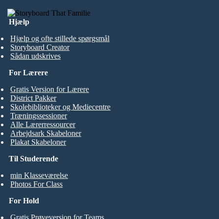
Hjælp
Hjælp og ofte stillede spørgsmål
Storyboard Creator
Sådan udskrives
For Lærere
Gratis Version for Lærere
District Pakker
Skolebiblioteker og Mediecentre
Træningssessioner
Alle Lærerressourcer
Arbejdsark Skabeloner
Plakat Skabeloner
Til Studerende
min Klasseværelse
Photos For Class
For Hold
Gratis Prøveversion for Teams