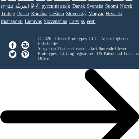
עברית
العَرَبِيَّة
हिन्दी
ру́сский язы́к
Dansk
Svenska
Suomi
Norsk
Türkçe
Polski
Româna
Ceština
Slovenský
Magyar
Hrvatski
български
Lietuvos
Slovenščina
Latvijas
eesti
© 2026 - Clever Prototypes, LLC - Alle rettigheder
forbeholdes.
StoryboardThat er et varemærke tilhørende
Clever
Prototypes , LLC
og registreret i US Patent and Tradema
Office