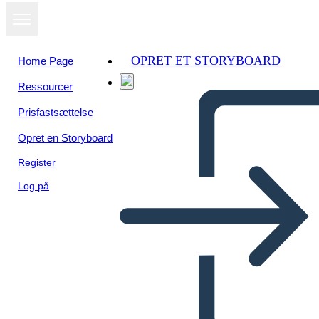
OPRET ET STORYBOARD
Home Page
Ressourcer
Prisfastsættelse
Opret en Storyboard
Register
Log på
Allusioni di Uccelli Bianchi