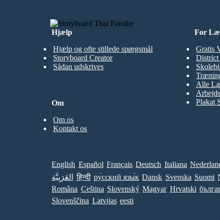
Hjælp
For Læ
Hjælp og ofte stillede spørgsmål
Gratis 
Storyboard Creator
Distric
Sådan udskrives
Skolebi
Træning
Alle Læ
Arbejds
Plakat 
Om
Om os
Kontakt os
English
Español
Français
Deutsch
Italiana
Nederlan
العَرَبِيَّة
हिन्दी
ру́сский язы́к
Dansk
Svenska
Suomi
Româna
Ceština
Slovenský
Magyar
Hrvatski
бълга
Slovenščina
Latvijas
eesti