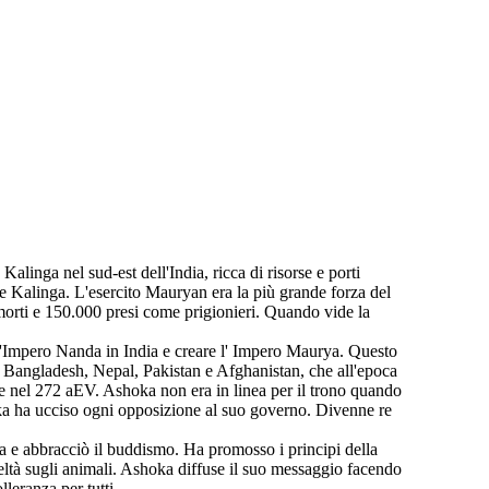
linga nel sud-est dell'India, ricca di risorse e porti
e Kalinga. L'esercito Mauryan era la più grande forza del
morti e 150.000 presi come prigionieri. Quando vide la
 l'Impero Nanda in India e creare l' Impero Maurya. Questo
, Bangladesh, Nepal, Pakistan e Afghanistan, che all'epoca
te nel 272 aEV. Ashoka non era in linea per il trono quando
hoka ha ucciso ogni opposizione al suo governo. Divenne re
a e abbracciò il buddismo. Ha promosso i principi della
udeltà sugli animali. Ashoka diffuse il suo messaggio facendo
lleranza per tutti.