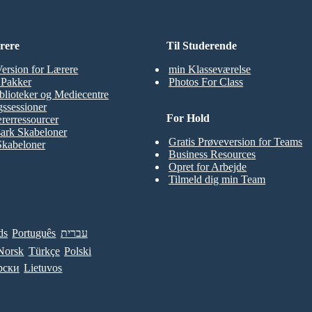
rere
Til Studerende
Version for Lærere
min Klasseværelse
t Pakker
Photos For Class
blioteker og Mediecentre
ssessioner
For Hold
rerressourcer
ark Skabeloner
Gratis Prøveversion for Teams
Skabeloner
Business Resources
Opret for Arbejde
Tilmeld dig min Team
ds
Português
עברית
Norsk
Türkçe
Polski
рски
Lietuvos