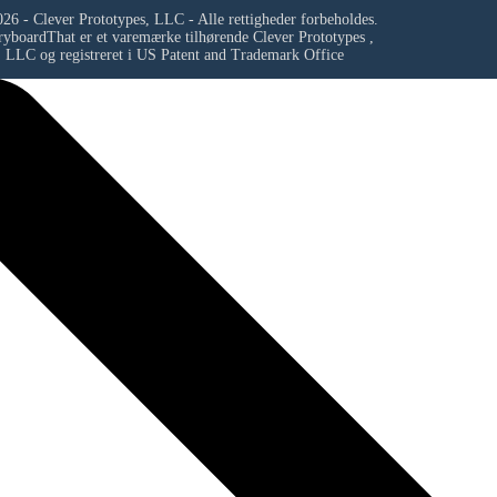
26 - Clever Prototypes, LLC - Alle rettigheder forbeholdes.
ryboardThat er et varemærke tilhørende
Clever Prototypes ,
LLC
og registreret i US Patent and Trademark Office