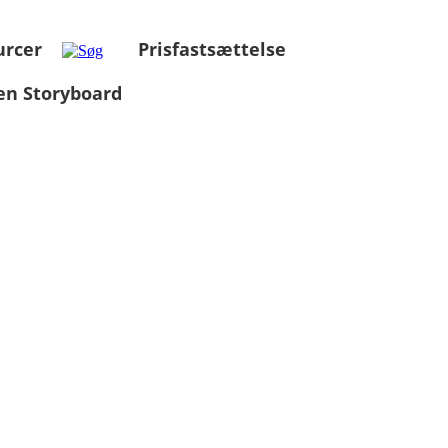
urcer
Prisfastsættelse
en Storyboard