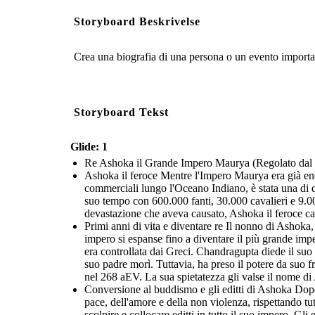
Storyboard Beskrivelse
Crea una biografia di una persona o un evento important
Storyboard Tekst
Glide: 1
Re Ashoka il Grande Impero Maurya (Regolato dal 2
Ashoka il feroce Mentre l'Impero Maurya era già enorm
commerciali lungo l'Oceano Indiano, è stata una di q
suo tempo con 600.000 fanti, 30.000 cavalieri e 9.00
devastazione che aveva causato, Ashoka il feroce c
Primi anni di vita e diventare re Il nonno di Ashok
impero si espanse fino a diventare il più grande im
era controllata dai Greci. Chandragupta diede il suo
suo padre morì. Tuttavia, ha preso il potere da suo 
nel 268 aEV. La sua spietatezza gli valse il nome di
Conversione al buddismo e gli editti di Ashoka Dopo
pace, dell'amore e della non violenza, rispettando tu
scolpire e collocare editti in tutto il suo impero. Gli 