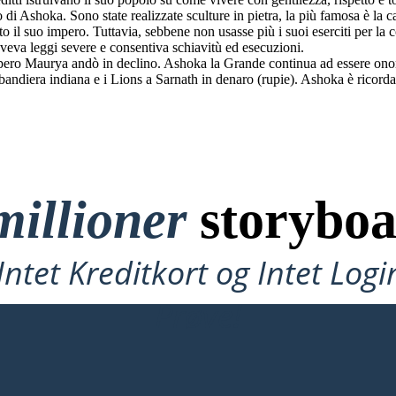
 di Ashoka. Sono state realizzate sculture in pietra, la più famosa è la c
 tutto il suo impero. Tuttavia, sebbene non usasse più i suoi eserciti per la
veva leggi severe e consentiva schiavitù ed esecuzioni.
ro Maurya andò in declino. Ashoka la Grande continua ad essere onora
diera indiana e i Lions a Sarnath in denaro (rupie). Ashoka è ricordata 
millioner
storyboa
ntet Kreditkort og Intet Logi
Prøve!