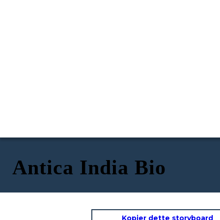
Antica India Bio
Kopier dette storyboard