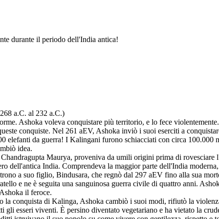
e durante il periodo dell'India antica!
68 a.C. al 232 a.C.)
e. Ashoka voleva conquistare più territorio, e lo fece violentemente. Ka
ueste conquiste. Nel 261 aEV, Ashoka inviò i suoi eserciti a conquistar
0 elefanti da guerra! I Kalingani furono schiacciati con circa 100.000 
ambiò idea.
a, Chandragupta Maurya, proveniva da umili origini prima di rovesciare
pero dell'antica India. Comprendeva la maggior parte dell'India moderna
 trono a suo figlio, Bindusara, che regnò dal 297 aEV fino alla sua mor
fratello e ne è seguita una sanguinosa guerra civile di quattro anni. As
 Ashoka il feroce.
 la conquista di Kalinga, Ashoka cambiò i suoi modi, rifiutò la violenz
tti gli esseri viventi. È persino diventato vegetariano e ha vietato la cr
editti istruivano il suo popolo su come vivere con gentilezza, rispetto e to