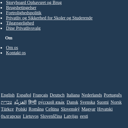
Storyboard Ophavsret og Brug
Brugsbetingelser
Fortrolighedspolitik
Privatliv og Sikkerhed for Skoler og Studerende
Tilgængelighed
Dine Privatlivsvalg
Om
Om os
Kontakt os
English
Español
Français
Deutsch
Italiana
Nederlands
Português
עברית
العَرَبِيَّة
हिन्दी
ру́сский язы́к
Dansk
Svenska
Suomi
Norsk
Türkçe
Polski
Româna
Ceština
Slovenský
Magyar
Hrvatski
български
Lietuvos
Slovenščina
Latvijas
eesti