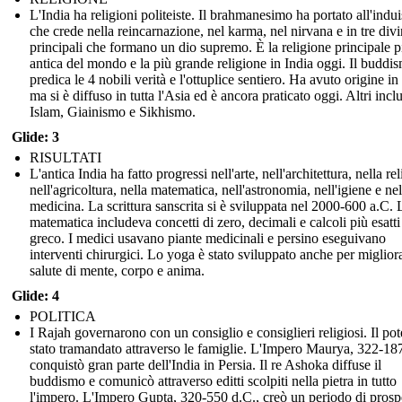
L'India ha religioni politeiste. Il brahmanesimo ha portato all'indu
che crede nella reincarnazione, nel karma, nel nirvana e in tre divi
principali che formano un dio supremo. È la religione principale p
antica del mondo e la più grande religione in India oggi. Il buddi
predica le 4 nobili verità e l'ottuplice sentiero. Ha avuto origine in
ma si è diffuso in tutta l'Asia ed è ancora praticato oggi. Altri inc
Islam, Giainismo e Sikhismo.
Glide: 3
RISULTATI
L'antica India ha fatto progressi nell'arte, nell'architettura, nella re
nell'agricoltura, nella matematica, nell'astronomia, nell'igiene e nel
medicina. La scrittura sanscrita si è sviluppata nel 2000-600 a.C. 
matematica includeva concetti di zero, decimali e calcoli più esatti 
greco. I medici usavano piante medicinali e persino eseguivano
interventi chirurgici. Lo yoga è stato sviluppato anche per migliora
salute di mente, corpo e anima.
Glide: 4
POLITICA
I Rajah governarono con un consiglio e consiglieri religiosi. Il pot
stato tramandato attraverso le famiglie. L'Impero Maurya, 322-18
conquistò gran parte dell'India in Persia. Il re Ashoka diffuse il
buddismo e comunicò attraverso editti scolpiti nella pietra in tutto
l'impero. L'Impero Gupta, 320-550 d.C., creò un periodo di prospe