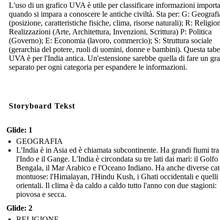
L'uso di un grafico UVA è utile per classificare informazioni importa
quando si impara a conoscere le antiche civiltà. Sta per: G: Geografi
(posizione, caratteristiche fisiche, clima, risorse naturali); R: Religio
Realizzazioni (Arte, Architettura, Invenzioni, Scrittura) P: Politica
(Governo); E: Economia (lavoro, commercio); S: Struttura sociale
(gerarchia del potere, ruoli di uomini, donne e bambini). Questa tabe
UVA è per l'India antica. Un'estensione sarebbe quella di fare un gra
separato per ogni categoria per espandere le informazioni.
Storyboard Tekst
Glide: 1
GEOGRAFIA
L'India è in Asia ed è chiamata subcontinente. Ha grandi fiumi tra
l'Indo e il Gange. L'India è circondata su tre lati dai mari: il Golfo
Bengala, il Mar Arabico e l'Oceano Indiano. Ha anche diverse ca
montuose: l'Himalayan, l'Hindu Kush, i Ghati occidentali e quelli
orientali. Il clima è da caldo a caldo tutto l'anno con due stagioni:
piovosa e secca.
Glide: 2
RELIGIONE