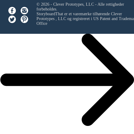
© 2026 - Clever Prototypes, LLC - Alle rettigheder
forbeholdes.
StoryboardThat er et varemærke tilhørende
Clever
Prototypes , LLC
og registreret i US Patent and Tradema
Office