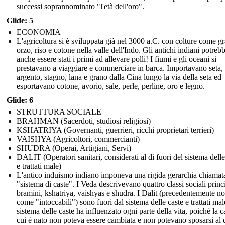
successi soprannominato "l'età dell'oro".
Glide: 5
ECONOMIA
L'agricoltura si è sviluppata già nel 3000 a.C. con colture come g
orzo, riso e cotone nella valle dell'Indo. Gli antichi indiani potreb
anche essere stati i primi ad allevare polli! I fiumi e gli oceani si
prestavano a viaggiare e commerciare in barca. Importavano seta,
argento, stagno, lana e grano dalla Cina lungo la via della seta ed
esportavano cotone, avorio, sale, perle, perline, oro e legno.
Glide: 6
STRUTTURA SOCIALE
BRAHMAN (Sacerdoti, studiosi religiosi)
KSHATRIYA (Governanti, guerrieri, ricchi proprietari terrieri)
VAISHYA (Agricoltori, commercianti)
SHUDRA (Operai, Artigiani, Servi)
DALIT (Operatori sanitari, considerati al di fuori del sistema delle
e trattati male)
L'antico induismo indiano imponeva una rigida gerarchia chiamat
"sistema di caste". I Veda descrivevano quattro classi sociali princi
bramini, kshatriya, vaishyas e shudra. I Dalit (precedentemente no
come "intoccabili") sono fuori dal sistema delle caste e trattati male
sistema delle caste ha influenzato ogni parte della vita, poiché la c
cui è nato non poteva essere cambiata e non potevano sposarsi al d