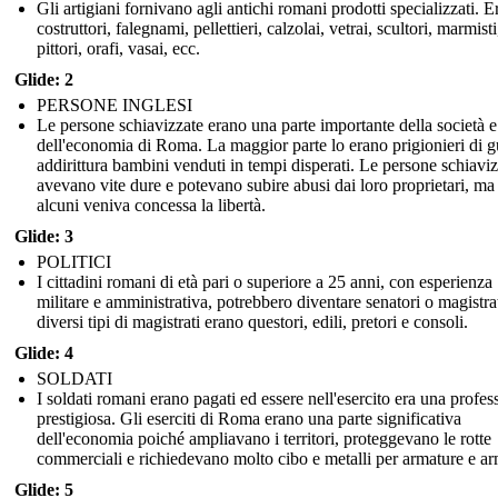
Gli artigiani fornivano agli antichi romani prodotti specializzati. 
costruttori, falegnami, pellettieri, calzolai, vetrai, scultori, marmisti
pittori, orafi, vasai, ecc.
Glide: 2
PERSONE INGLESI
Le persone schiavizzate erano una parte importante della società e
dell'economia di Roma. La maggior parte lo erano prigionieri di g
addirittura bambini venduti in tempi disperati. Le persone schiavi
avevano vite dure e potevano subire abusi dai loro proprietari, ma
alcuni veniva concessa la libertà.
Glide: 3
POLITICI
I cittadini romani di età pari o superiore a 25 anni, con esperienza
militare e amministrativa, potrebbero diventare senatori o magistrat
diversi tipi di magistrati erano questori, edili, pretori e consoli.
Glide: 4
SOLDATI
I soldati romani erano pagati ed essere nell'esercito era una profes
prestigiosa. Gli eserciti di Roma erano una parte significativa
dell'economia poiché ampliavano i territori, proteggevano le rotte
commerciali e richiedevano molto cibo e metalli per armature e ar
Glide: 5