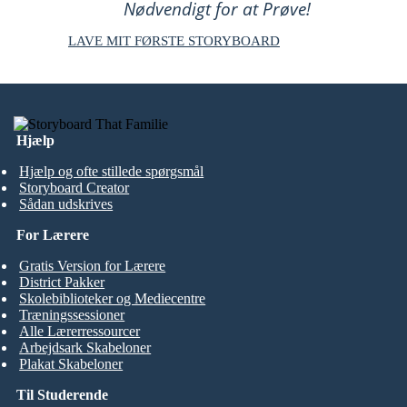
Nødvendigt for at Prøve!
LAVE MIT FØRSTE STORYBOARD
Hjælp
Hjælp og ofte stillede spørgsmål
Storyboard Creator
Sådan udskrives
For Lærere
Gratis Version for Lærere
District Pakker
Skolebiblioteker og Mediecentre
Træningssessioner
Alle Lærerressourcer
Arbejdsark Skabeloner
Plakat Skabeloner
Til Studerende