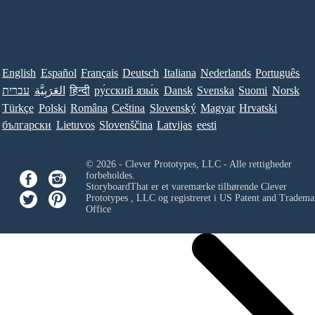
English
Español
Français
Deutsch
Italiana
Nederlands
Português
עברית
العَرَبِيَّة
हिन्दी
ру́сский язы́к
Dansk
Svenska
Suomi
Norsk
Türkçe
Polski
Româna
Ceština
Slovenský
Magyar
Hrvatski
български
Lietuvos
Slovenščina
Latvijas
eesti
© 2026 - Clever Prototypes, LLC - Alle rettigheder
forbeholdes.
StoryboardThat er et varemærke tilhørende
Clever
Prototypes , LLC
og registreret i US Patent and Tradema
Office