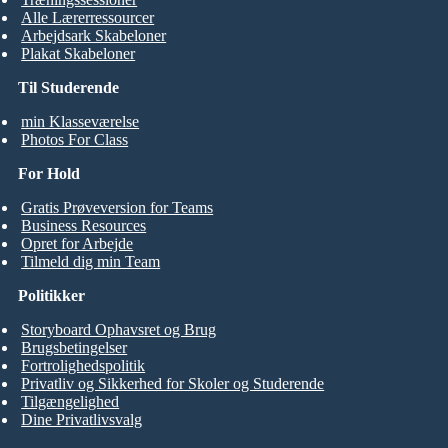
Alle Lærerressourcer
Arbejdsark Skabeloner
Plakat Skabeloner
Til Studerende
min Klasseværelse
Photos For Class
For Hold
Gratis Prøveversion for Teams
Business Resources
Opret for Arbejde
Tilmeld dig min Team
Politikker
Storyboard Ophavsret og Brug
Brugsbetingelser
Fortrolighedspolitik
Privatliv og Sikkerhed for Skoler og Studerende
Tilgængelighed
Dine Privatlivsvalg