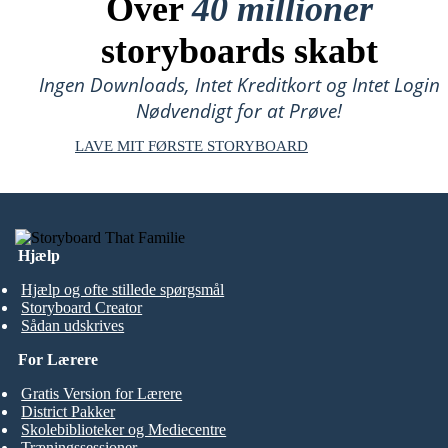
Over
40 millioner
storyboards skabt
Ingen Downloads, Intet Kreditkort og Intet Login
Nødvendigt for at Prøve!
LAVE MIT FØRSTE STORYBOARD
Hjælp
Hjælp og ofte stillede spørgsmål
Storyboard Creator
Sådan udskrives
For Lærere
Gratis Version for Lærere
District Pakker
Skolebiblioteker og Mediecentre
Træningssessioner