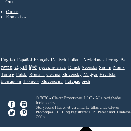
Om
Om os
Kontakt os
English
Español
Français
Deutsch
Italiana
Nederlands
Português
עברית
العَرَبِيَّة
हिन्दी
ру́сский язы́к
Dansk
Svenska
Suomi
Norsk
Türkçe
Polski
Româna
Ceština
Slovenský
Magyar
Hrvatski
български
Lietuvos
Slovenščina
Latvijas
eesti
© 2026 - Clever Prototypes, LLC - Alle rettigheder
forbeholdes.
StoryboardThat er et varemærke tilhørende
Clever
Prototypes , LLC
og registreret i US Patent and Tradema
Office