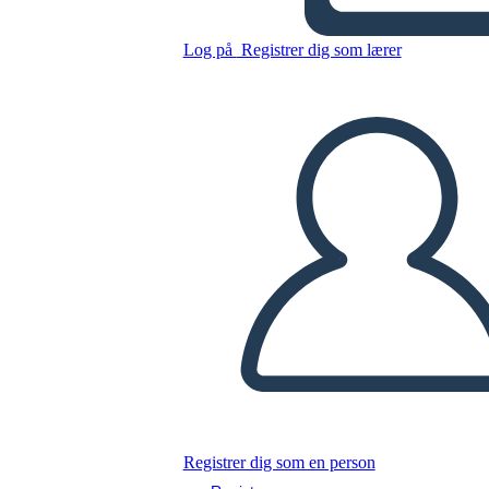
Antica Roma GRAPES
Esempio
Log på
Registrer dig som lærer
Kopier dette storyboard
LAVE ET STORYBOARD
AFSPIL DIASSHOW
LÆS FOR MIG
Registrer dig som en person