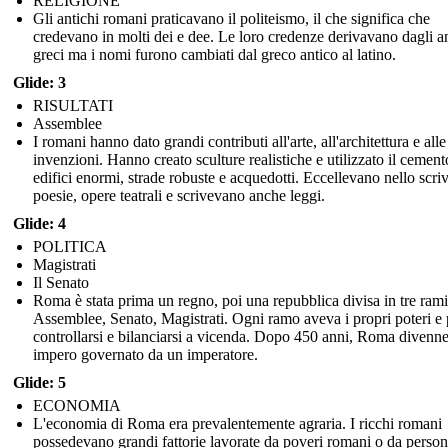
RELIGIONE
Gli antichi romani praticavano il politeismo, il che significa che
credevano in molti dei e dee. Le loro credenze derivavano dagli an
greci ma i nomi furono cambiati dal greco antico al latino.
Glide: 3
RISULTATI
Assemblee
I romani hanno dato grandi contributi all'arte, all'architettura e alle
invenzioni. Hanno creato sculture realistiche e utilizzato il cement
edifici enormi, strade robuste e acquedotti. Eccellevano nello scri
poesie, opere teatrali e scrivevano anche leggi.
Glide: 4
POLITICA
Magistrati
Il Senato
Roma è stata prima un regno, poi una repubblica divisa in tre rami
Assemblee, Senato, Magistrati. Ogni ramo aveva i propri poteri e
controllarsi e bilanciarsi a vicenda. Dopo 450 anni, Roma divenn
impero governato da un imperatore.
Glide: 5
ECONOMIA
L'economia di Roma era prevalentemente agraria. I ricchi romani
possedevano grandi fattorie lavorate da poveri romani o da perso