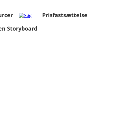
urcer
Prisfastsættelse
en Storyboard