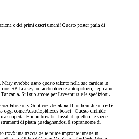
uzione e dei primi esseri umani! Questo poster parla di
. Mary avrebbe usato questo talento nella sua carriera in
 Louis SB Leakey, un archeologo e antropologo, negli anni
n Tanzania. Sul suo amore per l'avventura e le spedizioni,
onsulafricanus. Si ritiene che abbia 18 milioni di anni ed è
uto oggi come Australopithecus boisei . Questo ominide
ica scoperta. Hanno trovato i fossili di quello che viene
i strumenti di pietra guadagnandosi il soprannome di
do trovò una traccia delle prime impronte umane in
ardi nella vita. Olduvai Gorge: My Search for Early Man e la