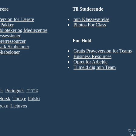
rere
Til Studerende
Version for Lærere
min Klasseværelse
t Pakker
Photos For Class
blioteker og Mediecentre
ssessioner
For Hold
rerressourcer
ark Skabeloner
Gratis Prøveversion for Teams
Skabeloner
Business Resources
Opret for Arbejde
Tilmeld dig min Team
ds
Português
עברית
Norsk
Türkçe
Polski
рски
Lietuvos
© 20
Sto