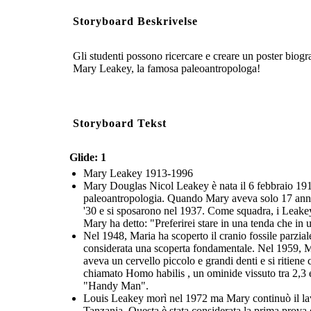
Storyboard Beskrivelse
Gli studenti possono ricercare e creare un poster biogr
Mary Leakey, la famosa paleoantropologa!
Storyboard Tekst
Glide: 1
Mary Leakey 1913-1996
Mary Douglas Nicol Leakey è nata il 6 febbraio 1913 a
paleoantropologia. Quando Mary aveva solo 17 anni,
'30 e si sposarono nel 1937. Come squadra, i Leakey s
Mary ha detto: "Preferirei stare in una tenda che in 
Nel 1948, Maria ha scoperto il cranio fossile parzial
considerata una scoperta fondamentale. Nel 1959, Ma
aveva un cervello piccolo e grandi denti e si ritiene
chiamato Homo habilis , un ominide vissuto tra 2,3 e
"Handy Man".
Louis Leakey morì nel 1972 ma Mary continuò il lavo
Tanzania. Questa è stata considerata la prima prova d