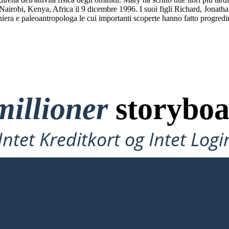
Nairobi, Kenya, Africa il 9 dicembre 1996. I suoi figli Richard, Jonatha
ra e paleoantropologa le cui importanti scoperte hanno fatto progredir
millioner
storyboa
ntet Kreditkort og Intet Logi
Prøve!