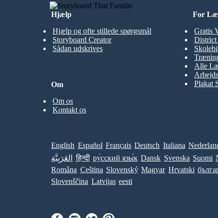
Hjælp
For Læ
Hjælp og ofte stillede spørgsmål
Gratis 
Storyboard Creator
Distric
Sådan udskrives
Skolebi
Træning
Alle Læ
Arbejds
Plakat 
Om
Om os
Kontakt os
English
Español
Français
Deutsch
Italiana
Nederlan
العَرَبِيَّة
हिन्दी
ру́сский язы́к
Dansk
Svenska
Suomi
Româna
Ceština
Slovenský
Magyar
Hrvatski
бълга
Slovenščina
Latvijas
eesti