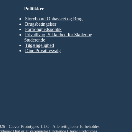
Politikker
Storyboard Ophavsret og Brug
Brugsbetingelser
Fortrolighedspolitik
Privatliv og Sikkerhed for Skoler og
Studerende
Tilgængelighed
Dine Privatlivsvalg
26 - Clever Prototypes, LLC - Alle rettigheder forbeholdes.
ryboardThat er et varemærke tilhørende
Clever Prototypes ,