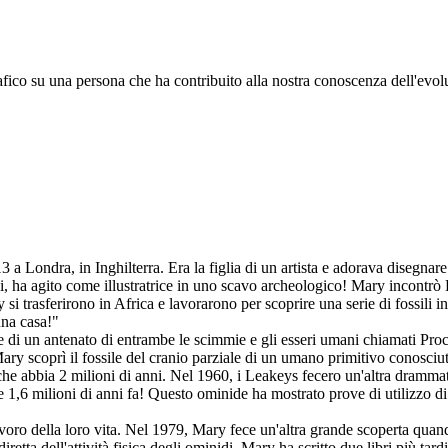
afico su una persona che ha contribuito alla nostra conoscenza dell'evol
 Londra, in Inghilterra. Era la figlia di un artista e adorava disegnare
 ha agito come illustratrice in uno scavo archeologico! Mary incontrò
i trasferirono in Africa e lavorarono per scoprire una serie di fossili i
una casa!"
e di un antenato di entrambe le scimmie e gli esseri umani chiamati Proc
ry scoprì il fossile del cranio parziale di un umano primitivo conosci
 che abbia 2 milioni di anni. Nel 1960, i Leakeys fecero un'altra drammat
 1,6 milioni di anni fa! Questo ominide ha mostrato prove di utilizzo d
ro della loro vita. Nel 1979, Mary fece un'altra grande scoperta quan
iretta dell'attività fisica degli ominidi. Mary ha scritto due libri più t