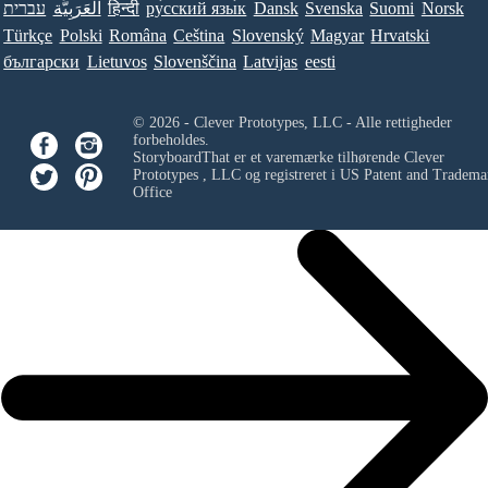
עברית
العَرَبِيَّة
हिन्दी
ру́сский язы́к
Dansk
Svenska
Suomi
Norsk
Türkçe
Polski
Româna
Ceština
Slovenský
Magyar
Hrvatski
български
Lietuvos
Slovenščina
Latvijas
eesti
© 2026 - Clever Prototypes, LLC - Alle rettigheder
forbeholdes.
StoryboardThat er et varemærke tilhørende
Clever
Prototypes , LLC
og registreret i US Patent and Tradema
Office