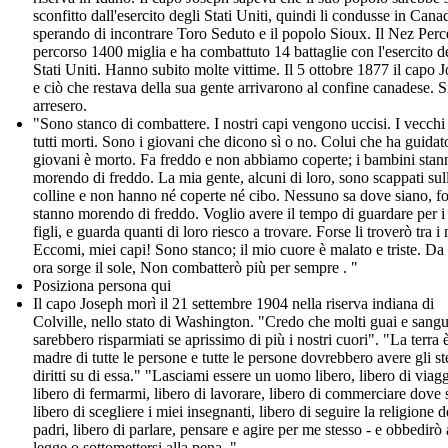
sconfitto dall'esercito degli Stati Uniti, quindi li condusse in Cana
sperando di incontrare Toro Seduto e il popolo Sioux. Il Nez Perc
percorso 1400 miglia e ha combattuto 14 battaglie con l'esercito d
Stati Uniti. Hanno subito molte vittime. Il 5 ottobre 1877 il capo 
e ciò che restava della sua gente arrivarono al confine canadese. S
arresero.
"Sono stanco di combattere. I nostri capi vengono uccisi. I vecchi
tutti morti. Sono i giovani che dicono sì o no. Colui che ha guidato
giovani è morto. Fa freddo e non abbiamo coperte; i bambini stan
morendo di freddo. La mia gente, alcuni di loro, sono scappati sul
colline e non hanno né coperte né cibo. Nessuno sa dove siano, fo
stanno morendo di freddo. Voglio avere il tempo di guardare per i
figli, e guarda quanti di loro riesco a trovare. Forse li troverò tra i 
Eccomi, miei capi! Sono stanco; il mio cuore è malato e triste. Da
ora sorge il sole, Non combatterò più per sempre . "
Posiziona persona qui
Il capo Joseph morì il 21 settembre 1904 nella riserva indiana di
Colville, nello stato di Washington. "Credo che molti guai e sang
sarebbero risparmiati se aprissimo di più i nostri cuori". "La terra è
madre di tutte le persone e tutte le persone dovrebbero avere gli st
diritti su di essa." "Lasciami essere un uomo libero, libero di viagg
libero di fermarmi, libero di lavorare, libero di commerciare dove 
libero di scegliere i miei insegnanti, libero di seguire la religione d
padri, libero di parlare, pensare e agire per me stesso - e obbedirò
legge o sottomettersi alla pena. "