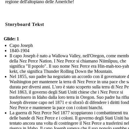
regione dell'altopiano delle Americhe!
Storyboard Tekst
Glide: 1
Capo Joseph
1840-1904
Il capo Joseph è nato a Wallowa Valley, nell'Oregon, come memb
della Nez Perce Nation. I Nez Perce si chiamano Niimíipuu, che
significa "Il popolo". Il suo nome Nez Perce era Hin-mah-too-yah-
kekt, che significa Thunder Rolling Down the Mountain.
Nel 1855, suo padre ha negoziato un accordo con il governatore d
Washington per mantenere la terra di Nez Perce in una pace che 
durata per diversi anni. L'oro è stato scoperto sulla terra di Nez Pe
Nel 1863, il governo degli Stati Uniti chiese che i Nez Perce si
trasferissero in Idaho dalla loro terra in Oregon. Suo padre ha rifiu
Joseph divenne capo nel 1871 e si sforzò di difendere i diritti fondi
Nez Perce e mantenere la pace con i coloni bianchi.
La guerra di Nez Perce Nel 1877 scoppiarono i combattimenti tra
delle bande di Nez Perce e i coloni. Il governo degli Stati Uniti ha
tentato ancora una volta di costringere il Nez Perce a trasferirsi ne
riserva in Idaho. Il capo Joseph sapeva che il suo popolo sarebbe 