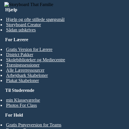
Hjælp
Hjælp og ofte stillede spørgsmål
Storyboard Creator
Sådan udskrives
For Lærere
Gratis Version for Lærere
District Pakker
Skolebiblioteker og Mediecentre
Træningssessioner
Alle Lærerressourcer
Arbejdsark Skabeloner
Plakat Skabeloner
Til Studerende
min Klasseværelse
Photos For Class
For Hold
Gratis Prøveversion for Teams