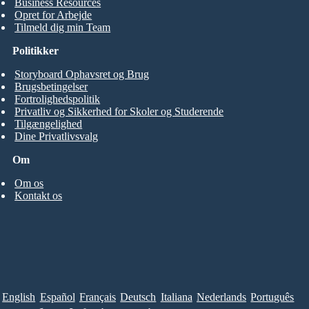
Business Resources
Opret for Arbejde
Tilmeld dig min Team
Politikker
Storyboard Ophavsret og Brug
Brugsbetingelser
Fortrolighedspolitik
Privatliv og Sikkerhed for Skoler og Studerende
Tilgængelighed
Dine Privatlivsvalg
Om
Om os
Kontakt os
English
Español
Français
Deutsch
Italiana
Nederlands
Português