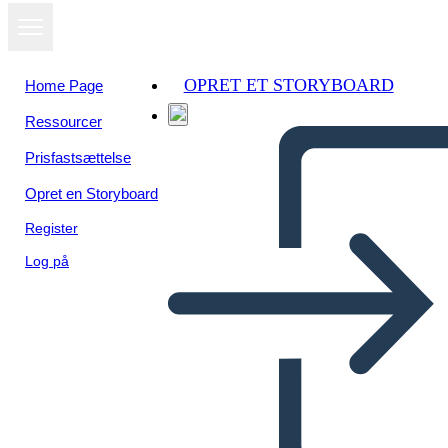
OPRET ET STORYBOARD
Home Page
Ressourcer
Prisfastsættelse
Opret en Storyboard
Register
Log på
Biografia di Jacoby Ellsbury