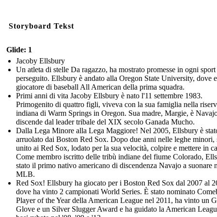
Storyboard Tekst
Glide: 1
Jacoby Ellsbury
Un atleta di stelle Da ragazzo, ha mostrato promesse in ogni sport
perseguito. Ellsbury è andato alla Oregon State University, dove 
giocatore di baseball All American della prima squadra.
Primi anni di vita Jacoby Ellsbury è nato l'11 settembre 1983.
Primogenito di quattro figli, viveva con la sua famiglia nella riser
indiana di Warm Springs in Oregon. Sua madre, Margie, è Navajo
discende dal leader tribale del XIX secolo Ganada Mucho.
Dalla Lega Minore alla Lega Maggiore! Nel 2005, Ellsbury è stat
arruolato dai Boston Red Sox. Dopo due anni nelle leghe minori, 
unito ai Red Sox, lodato per la sua velocità, colpire e mettere in 
Come membro iscritto delle tribù indiane del fiume Colorado, Ell
stato il primo nativo americano di discendenza Navajo a suonare n
MLB.
Red Sox! Ellsbury ha giocato per i Boston Red Sox dal 2007 al 2
dove ha vinto 2 campionati World Series. È stato nominato Com
Player of the Year della American League nel 2011, ha vinto un 
Glove e un Silver Slugger Award e ha guidato la American Leagu