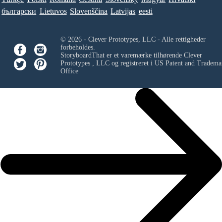
български
Lietuvos
Slovenščina
Latvijas
eesti
© 2026 - Clever Prototypes, LLC - Alle rettigheder
forbeholdes.
StoryboardThat er et varemærke tilhørende
Clever
Prototypes , LLC
og registreret i US Patent and Tradema
Office