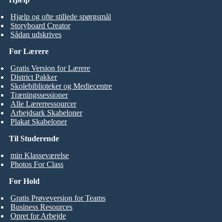
Hjælp og ofte stillede spørgsmål
Storyboard Creator
Sådan udskrives
For Lærere
Gratis Version for Lærere
District Pakker
Skolebiblioteker og Mediecentre
Træningssessioner
Alle Lærerressourcer
Arbejdsark Skabeloner
Plakat Skabeloner
Til Studerende
min Klasseværelse
Photos For Class
For Hold
Gratis Prøveversion for Teams
Business Resources
Opret for Arbejde