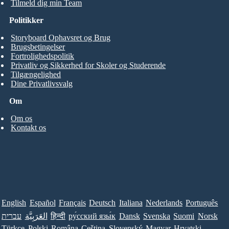
Tilmeld dig min Team
Politikker
Storyboard Ophavsret og Brug
Brugsbetingelser
Fortrolighedspolitik
Privatliv og Sikkerhed for Skoler og Studerende
Tilgængelighed
Dine Privatlivsvalg
Om
Om os
Kontakt os
English
Español
Français
Deutsch
Italiana
Nederlands
Português
עברית
العَرَبِيَّة
हिन्दी
ру́сский язы́к
Dansk
Svenska
Suomi
Norsk
Türkçe
Polski
Româna
Ceština
Slovenský
Magyar
Hrvatski