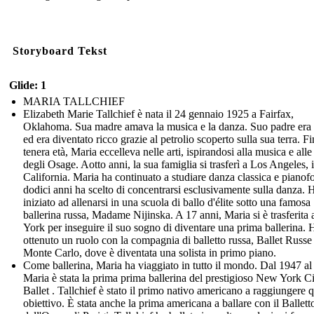
Storyboard Tekst
Glide: 1
MARIA TALLCHIEF
Elizabeth Marie Tallchief è nata il 24 gennaio 1925 a Fairfax,
Oklahoma. Sua madre amava la musica e la danza. Suo padre era
ed era diventato ricco grazie al petrolio scoperto sulla sua terra. Fi
tenera età, Maria eccelleva nelle arti, ispirandosi alla musica e all
degli Osage. Aotto anni, la sua famiglia si trasferì a Los Angeles, 
California. Maria ha continuato a studiare danza classica e pianofo
dodici anni ha scelto di concentrarsi esclusivamente sulla danza. 
iniziato ad allenarsi in una scuola di ballo d'élite sotto una famosa
ballerina russa, Madame Nijinska. A 17 anni, Maria si è trasferit
York per inseguire il suo sogno di diventare una prima ballerina. 
ottenuto un ruolo con la compagnia di balletto russa, Ballet Russe
Monte Carlo, dove è diventata una solista in primo piano.
Come ballerina, Maria ha viaggiato in tutto il mondo. Dal 1947 al
Maria è stata la prima prima ballerina del prestigioso New York C
Ballet . Tallchief è stato il primo nativo americano a raggiungere 
obiettivo. È stata anche la prima americana a ballare con il Ballett