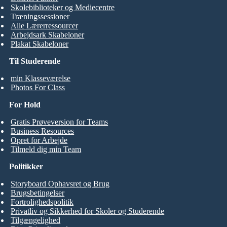
Skolebiblioteker og Mediecentre
Træningssessioner
Alle Lærerressourcer
Arbejdsark Skabeloner
Plakat Skabeloner
Til Studerende
min Klasseværelse
Photos For Class
For Hold
Gratis Prøveversion for Teams
Business Resources
Opret for Arbejde
Tilmeld dig min Team
Politikker
Storyboard Ophavsret og Brug
Brugsbetingelser
Fortrolighedspolitik
Privatliv og Sikkerhed for Skoler og Studerende
Tilgængelighed