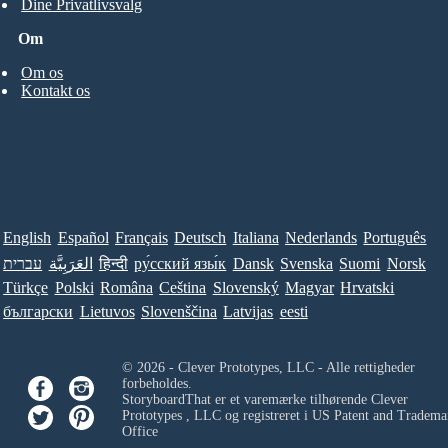
Dine Privatlivsvalg
Om
Om os
Kontakt os
English
Español
Français
Deutsch
Italiana
Nederlands
Português
עברית
العَرَبِيَّة
हिन्दी
ру́сский язы́к
Dansk
Svenska
Suomi
Norsk
Türkçe
Polski
Româna
Ceština
Slovenský
Magyar
Hrvatski
български
Lietuvos
Slovenščina
Latvijas
eesti
© 2026 - Clever Prototypes, LLC - Alle rettigheder
forbeholdes.
StoryboardThat er et varemærke tilhørende
Clever
Prototypes , LLC
og registreret i US Patent and Tradema
Office