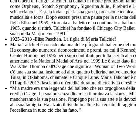
dell'Opera di Parigi. Tallchief ha ballato in molte produzioni famo
come Orpheus , Scotch Symphony , Signorina Julie , Firebird e L
schiaccianoci . È stata lodata per la sua grazia, precisione tecnica,
musicalità e forza. Dopo essersi presa una pausa per la nascita del
figlia Elise nel 1959, è tornata al balletto e ha continuato a ballare 
1965, quando si ritirò. Tallchief ha fondato il Chicago City Ballet
sua sorella Marjorie nel 1981.
1925–2013 -Elise Paschen, La figlia di M aria Tallchief
Maria Tallchief è considerata una delle più grandi ballerine del m
Ha conseguito numerosi riconoscimenti e premi, tra cui il Kenned
Center Honors nel 1996 per i suoi contributi per tutta la vita alla c
americana e la National Medal of Arts nel 1999.Le è stato dato il
Wa-Xthe-Thomba dall'Osage che significa "Woman of Two Worl
c'è una sua statua, insieme ad altre quattro ballerine native americ
Tulsa, in Oklahoma, chiamate le Cinque Lune. Maria Tallchief è 
l'11 aprile 2013, lasciando un'eredità duratura di creatività e resili
“Mia madre era una leggenda del balletto che era orgogliosa della
eredità Osage. La sua presenza dinamica illuminava la stanza. Mi
mancheranno la sua passione, l'impegno per la sua arte e la devoz
alla sua famiglia. Ha alzato il livello in alto e ha cercato di raggiu
l'eccellenza in tutto ciò che ha fatto. "