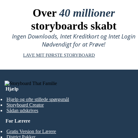
Over
40 millioner
storyboards skabt
Ingen Downloads, Intet Kreditkort og Intet Login
Nødvendigt for at Prøve!
LAVE MIT FØRSTE STORYBOARD
Hjælp
Hjælp og ofte stillede spørgsmål
Storyboard Creator
Sådan udskrives
For Lærere
Gratis Version for Lærere
District Pakker