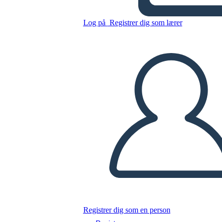
Esempio di Commercio di
Pellicce in Canada
Log på
Registrer dig som lærer
Kopier dette storyboard
LAVE ET STORYBOARD
AFSPIL DIASSHOW
LÆS FOR MIG
Registrer dig som en person