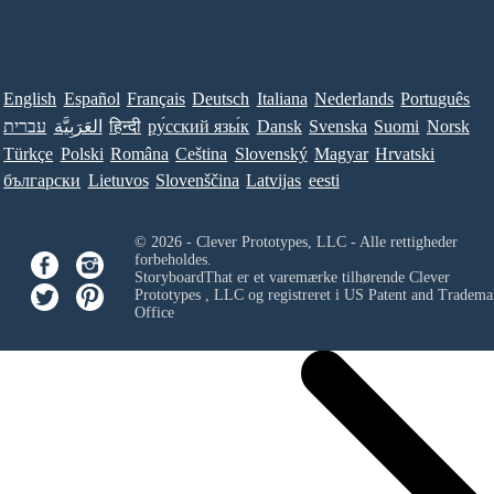
English
Español
Français
Deutsch
Italiana
Nederlands
Português
עברית
العَرَبِيَّة
हिन्दी
ру́сский язы́к
Dansk
Svenska
Suomi
Norsk
Türkçe
Polski
Româna
Ceština
Slovenský
Magyar
Hrvatski
български
Lietuvos
Slovenščina
Latvijas
eesti
© 2026 - Clever Prototypes, LLC - Alle rettigheder
forbeholdes.
StoryboardThat er et varemærke tilhørende
Clever
Prototypes , LLC
og registreret i US Patent and Tradema
Office