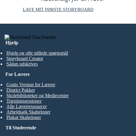
LAVE MIT FØRSTE STORYBOARD
Hjælp
Hjælp og ofte stillede spørgsmål
Storyboard Creator
Sådan udskrives
For Lærere
Gratis Version for Lærere
District Pakker
Skolebiblioteker og Mediecentre
Træningssessioner
Alle Lærerressourcer
Arbejdsark Skabeloner
Plakat Skabeloner
Til Studerende