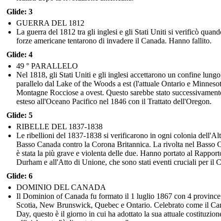
Glide: 3
GUERRA DEL 1812
La guerra del 1812 tra gli inglesi e gli Stati Uniti si verificò quand
forze americane tentarono di invadere il Canada. Hanno fallito.
Glide: 4
49 ° PARALLELO
Nel 1818, gli Stati Uniti e gli inglesi accettarono un confine lungo 
parallelo dal Lake of the Woods a est (l'attuale Ontario e Minnesot
Montagne Rocciose a ovest. Questo sarebbe stato successivament
esteso all'Oceano Pacifico nel 1846 con il Trattato dell'Oregon.
Glide: 5
RIBELLE DEL 1837-1838
Le ribellioni del 1837-1838 si verificarono in ogni colonia dell'Alt
Basso Canada contro la Corona Britannica. La rivolta nel Basso
è stata la più grave e violenta delle due. Hanno portato al Rapport
Durham e all'Atto di Unione, che sono stati eventi cruciali per il 
Glide: 6
DOMINIO DEL CANADA
Il Dominion of Canada fu formato il 1 luglio 1867 con 4 provinc
Scotia, New Brunswick, Quebec e Ontario. Celebrato come il Ca
Day, questo è il giorno in cui ha adottato la sua attuale costituzion