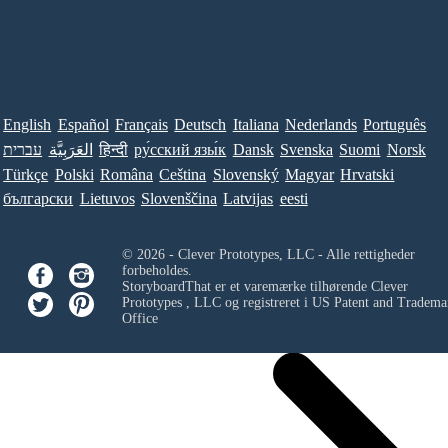
English
Español
Français
Deutsch
Italiana
Nederlands
Português
עברית
العَرَبِيَّة
हिन्दी
ру́сский язы́к
Dansk
Svenska
Suomi
Norsk
Türkçe
Polski
Româna
Ceština
Slovenský
Magyar
Hrvatski
български
Lietuvos
Slovenščina
Latvijas
eesti
© 2026 - Clever Prototypes, LLC - Alle rettigheder
forbeholdes.
StoryboardThat er et varemærke tilhørende
Clever
Prototypes , LLC
og registreret i US Patent and Tradema
Office