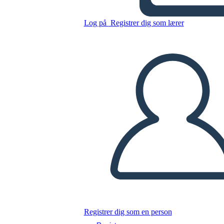
Cronologia della storia
canadese 1784-1896
Log på
Registrer dig som lærer
Kopier dette storyboard
LAVE ET STORYBOARD
AFSPIL DIASSHOW
LÆS FOR MIG
Registrer dig som en person