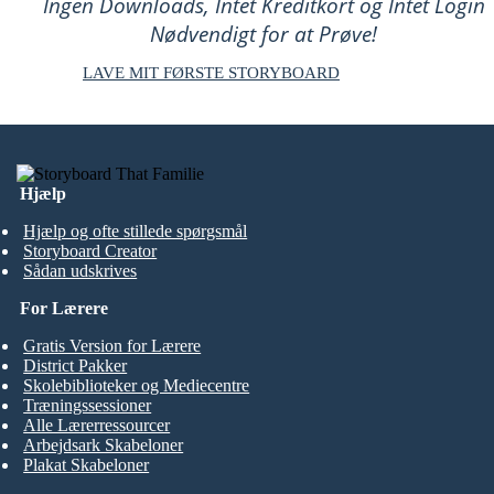
Ingen Downloads, Intet Kreditkort og Intet Login
Nødvendigt for at Prøve!
LAVE MIT FØRSTE STORYBOARD
Hjælp
Hjælp og ofte stillede spørgsmål
Storyboard Creator
Sådan udskrives
For Lærere
Gratis Version for Lærere
District Pakker
Skolebiblioteker og Mediecentre
Træningssessioner
Alle Lærerressourcer
Arbejdsark Skabeloner
Plakat Skabeloner