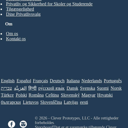
Privatliv og Sikkerhed for Skoler og Studerende
Tilgængelighed
Dine Privatlivsvalg
Om
Om os
Kontakt os
English
Español
Français
Deutsch
Italiana
Nederlands
Português
עברית
العَرَبِيَّة
हिन्दी
ру́сский язы́к
Dansk
Svenska
Suomi
Norsk
Türkçe
Polski
Româna
Ceština
Slovenský
Magyar
Hrvatski
български
Lietuvos
Slovenščina
Latvijas
eesti
© 2026 - Clever Prototypes, LLC - Alle rettigheder
forbeholdes.
StoryboardThat er et varemærke tilhørende
Clever