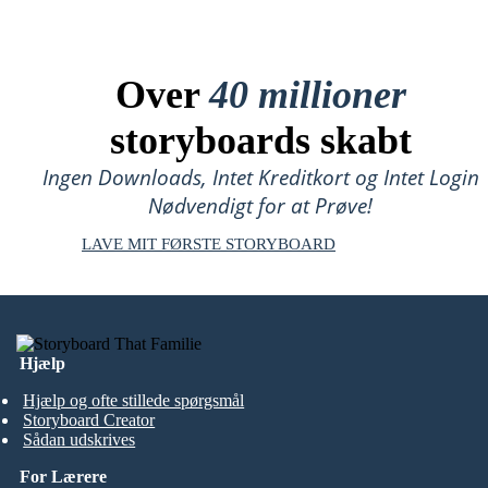
Over
40 millioner
storyboards skabt
Ingen Downloads, Intet Kreditkort og Intet Login
Nødvendigt for at Prøve!
LAVE MIT FØRSTE STORYBOARD
Hjælp
Hjælp og ofte stillede spørgsmål
Storyboard Creator
Sådan udskrives
For Lærere