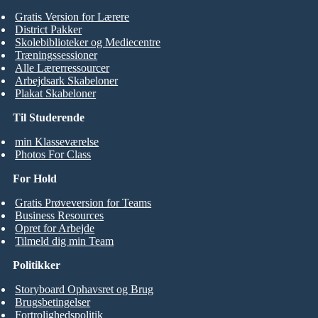
Gratis Version for Lærere
District Pakker
Skolebiblioteker og Mediecentre
Træningssessioner
Alle Lærerressourcer
Arbejdsark Skabeloner
Plakat Skabeloner
Til Studerende
min Klasseværelse
Photos For Class
For Hold
Gratis Prøveversion for Teams
Business Resources
Opret for Arbejde
Tilmeld dig min Team
Politikker
Storyboard Ophavsret og Brug
Brugsbetingelser
Fortrolighedspolitik