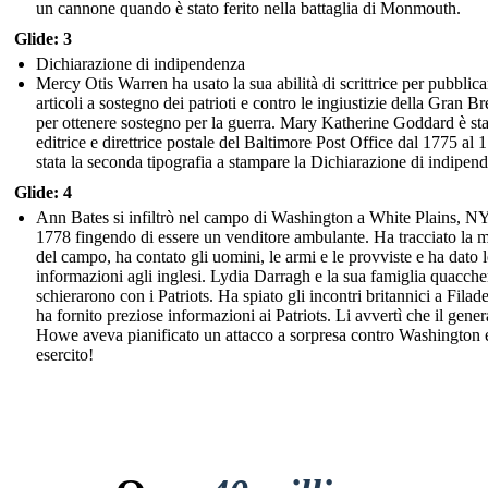
un cannone quando è stato ferito nella battaglia di Monmouth.
Glide: 3
Dichiarazione di indipendenza
Mercy Otis Warren ha usato la sua abilità di scrittrice per pubblica
articoli a sostegno dei patrioti e contro le ingiustizie della Gran B
per ottenere sostegno per la guerra. Mary Katherine Goddard è sta
editrice e direttrice postale del Baltimore Post Office dal 1775 al 
stata la seconda tipografia a stampare la Dichiarazione di indipen
Glide: 4
Ann Bates si infiltrò nel campo di Washington a White Plains, NY
1778 fingendo di essere un venditore ambulante. Ha tracciato la 
del campo, ha contato gli uomini, le armi e le provviste e ha dato l
informazioni agli inglesi. Lydia Darragh e la sua famiglia quacche
schierarono con i Patriots. Ha spiato gli incontri britannici a Filade
ha fornito preziose informazioni ai Patriots. Li avvertì che il gener
Howe aveva pianificato un attacco a sorpresa contro Washington e
esercito!