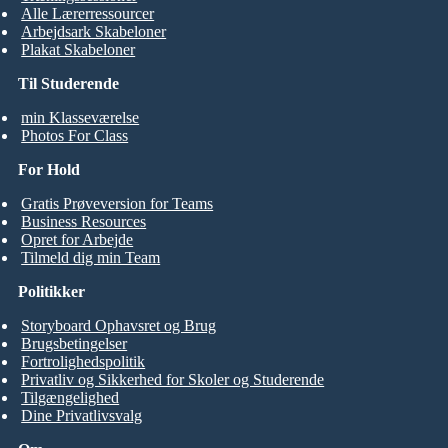
Alle Lærerressourcer
Arbejdsark Skabeloner
Plakat Skabeloner
Til Studerende
min Klasseværelse
Photos For Class
For Hold
Gratis Prøveversion for Teams
Business Resources
Opret for Arbejde
Tilmeld dig min Team
Politikker
Storyboard Ophavsret og Brug
Brugsbetingelser
Fortrolighedspolitik
Privatliv og Sikkerhed for Skoler og Studerende
Tilgængelighed
Dine Privatlivsvalg