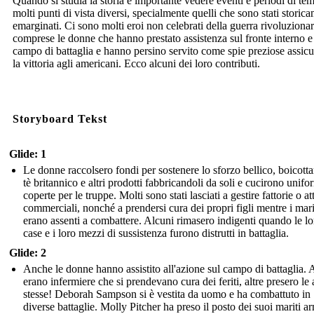
Quando si studia la storia è importante vedere eventi e periodi di te
molti punti di vista diversi, specialmente quelli che sono stati storic
emarginati. Ci sono molti eroi non celebrati della guerra rivoluzionar
comprese le donne che hanno prestato assistenza sul fronte interno e
campo di battaglia e hanno persino servito come spie preziose assic
la vittoria agli americani. Ecco alcuni dei loro contributi.
Storyboard Tekst
Glide: 1
Le donne raccolsero fondi per sostenere lo sforzo bellico, boicotta
tè britannico e altri prodotti fabbricandoli da soli e cucirono unifo
coperte per le truppe. Molti sono stati lasciati a gestire fattorie o att
commerciali, nonché a prendersi cura dei propri figli mentre i mari
erano assenti a combattere. Alcuni rimasero indigenti quando le lo
case e i loro mezzi di sussistenza furono distrutti in battaglia.
Glide: 2
Anche le donne hanno assistito all'azione sul campo di battaglia.
erano infermiere che si prendevano cura dei feriti, altre presero le
stesse! Deborah Sampson si è vestita da uomo e ha combattuto in
diverse battaglie. Molly Pitcher ha preso il posto dei suoi mariti ar