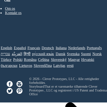
Om
Om os
Kontakt os
English
Español
Français
Deutsch
Italiana
Nederlands
Português
עברית
العَرَبِيَّة
हिन्दी
ру́сский язы́к
Dansk
Svenska
Suomi
Norsk
Türkçe
Polski
Româna
Ceština
Slovenský
Magyar
Hrvatski
български
Lietuvos
Slovenščina
Latvijas
eesti
© 2026 - Clever Prototypes, LLC - Alle rettigheder
forbeholdes.
StoryboardThat er et varemærke tilhørende
Clever
Prototypes , LLC
og registreret i US Patent and Tradema
Office