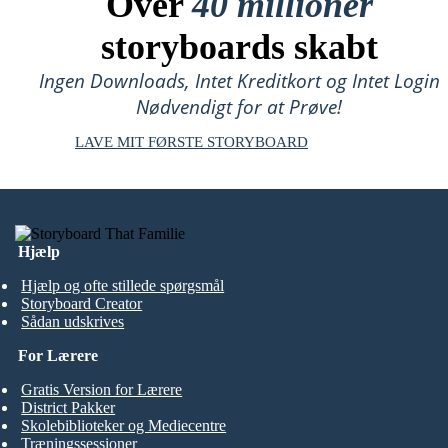
Over
40 millioner
storyboards skabt
Ingen Downloads, Intet Kreditkort og Intet Login
Nødvendigt for at Prøve!
LAVE MIT FØRSTE STORYBOARD
Hjælp
Hjælp og ofte stillede spørgsmål
Storyboard Creator
Sådan udskrives
For Lærere
Gratis Version for Lærere
District Pakker
Skolebiblioteker og Mediecentre
Træningssessioner