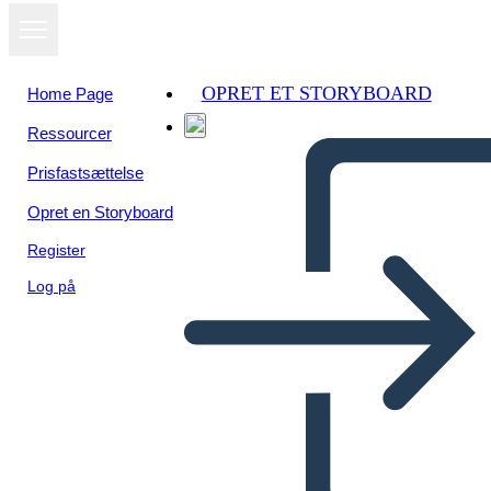
OPRET ET STORYBOARD
Home Page
Ressourcer
Prisfastsættelse
Opret en Storyboard
Register
Log på
Donne Della Rivoluzione