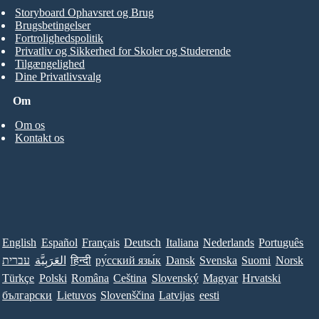
Storyboard Ophavsret og Brug
Brugsbetingelser
Fortrolighedspolitik
Privatliv og Sikkerhed for Skoler og Studerende
Tilgængelighed
Dine Privatlivsvalg
Om
Om os
Kontakt os
English
Español
Français
Deutsch
Italiana
Nederlands
Português
עברית
العَرَبِيَّة
हिन्दी
ру́сский язы́к
Dansk
Svenska
Suomi
Norsk
Türkçe
Polski
Româna
Ceština
Slovenský
Magyar
Hrvatski
български
Lietuvos
Slovenščina
Latvijas
eesti