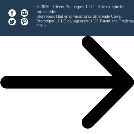
© 2026 - Clever Prototypes, LLC - Alle rettigheder
forbeholdes.
StoryboardThat er et varemærke tilhørende
Clever
Prototypes , LLC
og registreret i US Patent and Tradema
Office