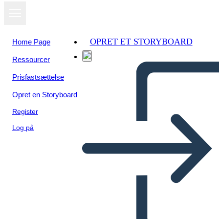
OPRET ET STORYBOARD
Home Page
Ressourcer
Prisfastsættelse
Opret en Storyboard
Register
Log på
Figure di Spicco Dell'era
Della Ricostruzione