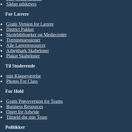
Sådan udskrives
For Lærere
Gratis Version for Lærere
District Pakker
Skolebiblioteker og Mediecentre
Træningssessioner
Alle Lærerressourcer
Arbejdsark Skabeloner
Plakat Skabeloner
Til Studerende
min Klasseværelse
Photos For Class
For Hold
Gratis Prøveversion for Teams
Business Resources
Opret for Arbejde
Tilmeld dig min Team
Politikker