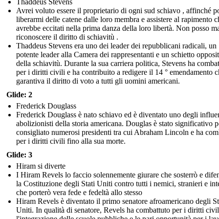
Thaddeus Stevens
Avrei voluto essere il proprietario di ogni sud schiavo , affinché p
liberarmi delle catene dalle loro membra e assistere al rapimento ch
avrebbe eccitati nella prima danza della loro libertà. Non posso m
riconoscere il diritto di schiavitù .
Thaddeus Stevens era uno dei leader dei repubblicani radicali, un
potente leader alla Camera dei rappresentanti e un schietto opposi
della schiavitù. Durante la sua carriera politica, Stevens ha comba
per i diritti civili e ha contribuito a redigere il 14 ° emendamento 
garantiva il diritto di voto a tutti gli uomini americani.
Glide: 2
Frederick Douglass
Frederick Douglass è nato schiavo ed è diventato uno degli influe
abolizionisti della storia americana. Douglas è stato significativo p
consigliato numerosi presidenti tra cui Abraham Lincoln e ha com
per i diritti civili fino alla sua morte.
Glide: 3
Hiram si diverte
I Hiram Revels lo faccio solennemente giurare che sosterrò e dife
la Costituzione degli Stati Uniti contro tutti i nemici, stranieri e int
che porterò vera fede e fedeltà allo stesso
Hiram Revels è diventato il primo senatore afroamericano degli St
Uniti. In qualità di senatore, Revels ha combattuto per i diritti civil
l'integrazione delle scuole pubbliche e le pari opportunità per i lav