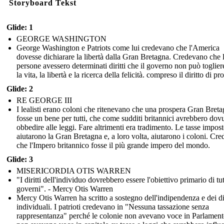
Storyboard Tekst
Glide: 1
GEORGE WASHINGTON
George Washington e Patriots come lui credevano che l'America
dovesse dichiarare la libertà dalla Gran Bretagna. Credevano che 
persone avessero determinati diritti che il governo non può toglie
la vita, la libertà e la ricerca della felicità. compreso il diritto di pr
Glide: 2
RE GEORGE III
I lealisti erano coloni che ritenevano che una prospera Gran Bret
fosse un bene per tutti, che come sudditi britannici avrebbero dov
obbedire alle leggi. Fare altrimenti era tradimento. Le tasse impost
aiutarono la Gran Bretagna e, a loro volta, aiutarono i coloni. Cr
che l'Impero britannico fosse il più grande impero del mondo.
Glide: 3
MISERICORDIA OTIS WARREN
"I diritti dell'individuo dovrebbero essere l'obiettivo primario di tutt
governi". - Mercy Otis Warren
Mercy Otis Warren ha scritto a sostegno dell'indipendenza e dei dir
individuali. I patrioti credevano in "Nessuna tassazione senza
rappresentanza" perché le colonie non avevano voce in Parlament