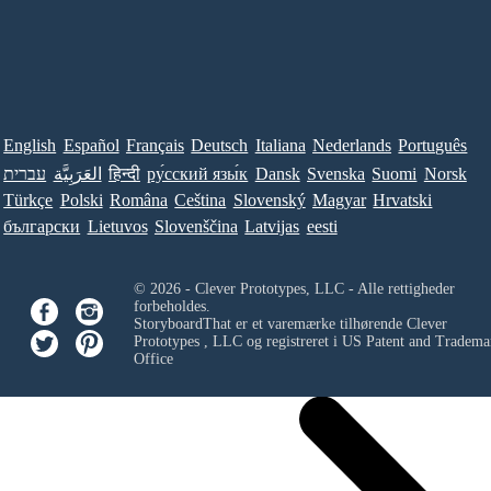
English
Español
Français
Deutsch
Italiana
Nederlands
Português
עברית
العَرَبِيَّة
हिन्दी
ру́сский язы́к
Dansk
Svenska
Suomi
Norsk
Türkçe
Polski
Româna
Ceština
Slovenský
Magyar
Hrvatski
български
Lietuvos
Slovenščina
Latvijas
eesti
© 2026 - Clever Prototypes, LLC - Alle rettigheder
forbeholdes.
StoryboardThat er et varemærke tilhørende
Clever
Prototypes , LLC
og registreret i US Patent and Tradema
Office