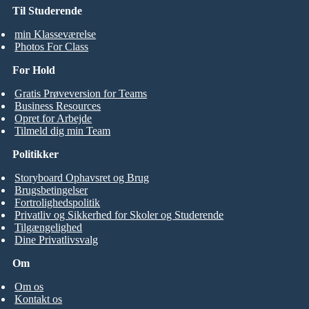
Til Studerende
min Klasseværelse
Photos For Class
For Hold
Gratis Prøveversion for Teams
Business Resources
Opret for Arbejde
Tilmeld dig min Team
Politikker
Storyboard Ophavsret og Brug
Brugsbetingelser
Fortrolighedspolitik
Privatliv og Sikkerhed for Skoler og Studerende
Tilgængelighed
Dine Privatlivsvalg
Om
Om os
Kontakt os