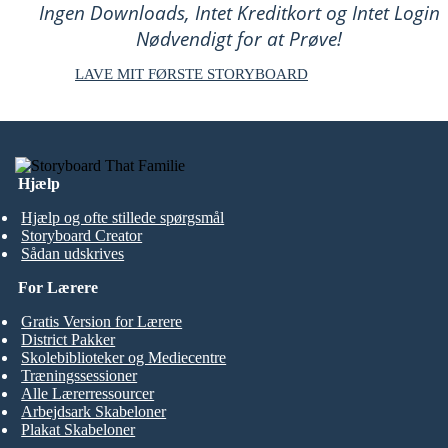
Ingen Downloads, Intet Kreditkort og Intet Login
Nødvendigt for at Prøve!
LAVE MIT FØRSTE STORYBOARD
Hjælp
Hjælp og ofte stillede spørgsmål
Storyboard Creator
Sådan udskrives
For Lærere
Gratis Version for Lærere
District Pakker
Skolebiblioteker og Mediecentre
Træningssessioner
Alle Lærerressourcer
Arbejdsark Skabeloner
Plakat Skabeloner