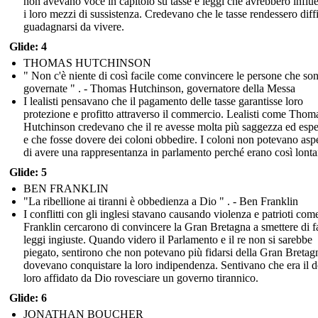
non avevano voce in capitolo su tasse e leggi che avrebbero influ
i loro mezzi di sussistenza. Credevano che le tasse rendessero diffi
guadagnarsi da vivere.
Glide: 4
THOMAS HUTCHINSON
" Non c'è niente di così facile come convincere le persone che so
governate " . - Thomas Hutchinson, governatore della Messa
I lealisti pensavano che il pagamento delle tasse garantisse loro
protezione e profitto attraverso il commercio. Lealisti come Thom
Hutchinson credevano che il re avesse molta più saggezza ed esp
e che fosse dovere dei coloni obbedire. I coloni non potevano aspe
di avere una rappresentanza in parlamento perché erano così lonta
Glide: 5
BEN FRANKLIN
"La ribellione ai tiranni è obbedienza a Dio " . - Ben Franklin
I conflitti con gli inglesi stavano causando violenza e patrioti co
Franklin cercarono di convincere la Gran Bretagna a smettere di f
leggi ingiuste. Quando videro il Parlamento e il re non si sarebbe
piegato, sentirono che non potevano più fidarsi della Gran Bretag
dovevano conquistare la loro indipendenza. Sentivano che era il 
loro affidato da Dio rovesciare un governo tirannico.
Glide: 6
JONATHAN BOUCHER