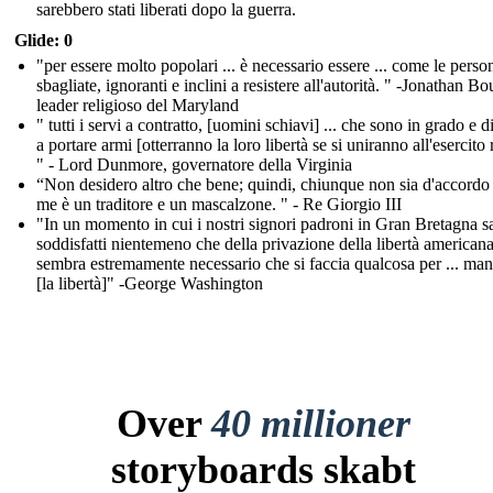
sarebbero stati liberati dopo la guerra.
Glide: 0
"per essere molto popolari ... è necessario essere ... come le person
sbagliate, ignoranti e inclini a resistere all'autorità. " -Jonathan Bo
leader religioso del Maryland
" tutti i servi a contratto, [uomini schiavi] ... che sono in grado e d
a portare armi [otterranno la loro libertà se si uniranno all'esercito 
" - Lord Dunmore, governatore della Virginia
“Non desidero altro che bene; quindi, chiunque non sia d'accordo
me è un traditore e un mascalzone. " - Re Giorgio III
"In un momento in cui i nostri signori padroni in Gran Bretagna 
soddisfatti nientemeno che della privazione della libertà americana
sembra estremamente necessario che si faccia qualcosa per ... man
[la libertà]" -George Washington
Over
40 millioner
storyboards skabt