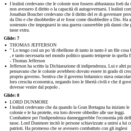
I lealisti credevano che le colonie non fossero abbastanza forti da 
non avessero il diritto o la capacità di autogovernarsi. I lealisti co
Jonathan Boucher credevano che il diritto del re di governare pro
da Dio e che disobbedire al re fosse come disobbedire a Dio. Ha 
sostenuto che impegnarsi in una guerra causerebbe più danni che
tasse extra.
Glide: 7
THOMAS JEFFERSON
" Lo tengo così un po 'di ribellione di tanto in tanto è un file cosa
, e tanto necessaria nel mondo politico quanto tempeste in quella fi
- Thomas Jefferson
Jefferson ha scritto la Dichiarazione di indipendenza. Lui e altri pa
pensavano che le colonie avrebbero dovuto essere in grado di crea
proprio governo. Sentiva che il governo britannico stava ostacola
loro crescita economica, negando loro le libertà civili e che il gov
dovesse venire dal popolo .
Glide: 8
LORD DUNMORE
I lealisti credevano che da quando la Gran Bretagna ha iniziato le
colonie e le ha protette, era loro dovere obbedire alle sue leggi.
Combattere per l'indipendenza danneggerebbe l'economia più del
tasse. Lord Dunmore incitò le persone schiavizzate a unirsi a lui c
patrioti. Ha promesso che se avessero combattuto con gli inglesi