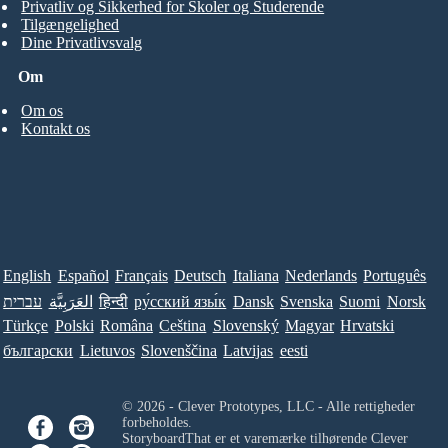
Privatliv og Sikkerhed for Skoler og Studerende
Tilgængelighed
Dine Privatlivsvalg
Om
Om os
Kontakt os
English
Español
Français
Deutsch
Italiana
Nederlands
Português
עברית
العَرَبِيَّة
हिन्दी
ру́сский язы́к
Dansk
Svenska
Suomi
Norsk
Türkçe
Polski
Româna
Ceština
Slovenský
Magyar
Hrvatski
български
Lietuvos
Slovenščina
Latvijas
eesti
© 2026 - Clever Prototypes, LLC - Alle rettigheder
forbeholdes.
StoryboardThat er et varemærke tilhørende
Clever