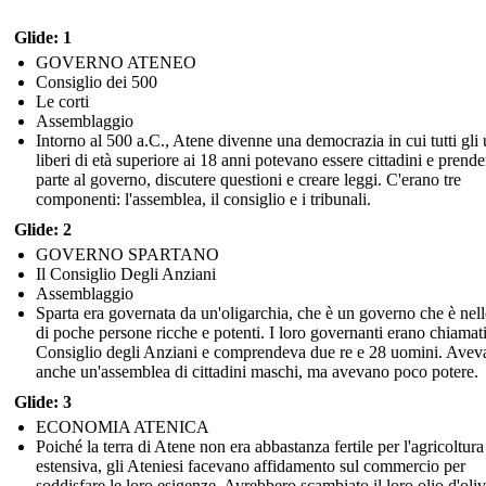
Glide: 1
GOVERNO ATENEO
Consiglio dei 500
Le corti
Assemblaggio
Intorno al 500 a.C., Atene divenne una democrazia in cui tutti gli
liberi di età superiore ai 18 anni potevano essere cittadini e prende
parte al governo, discutere questioni e creare leggi. C'erano tre
componenti: l'assemblea, il consiglio e i tribunali.
Glide: 2
GOVERNO SPARTANO
Il Consiglio Degli Anziani
Assemblaggio
Sparta era governata da un'oligarchia, che è un governo che è nel
di poche persone ricche e potenti. I loro governanti erano chiamati
Consiglio degli Anziani e comprendeva due re e 28 uomini. Avev
anche un'assemblea di cittadini maschi, ma avevano poco potere.
Glide: 3
ECONOMIA ATENICA
Poiché la terra di Atene non era abbastanza fertile per l'agricoltura
estensiva, gli Ateniesi facevano affidamento sul commercio per
soddisfare le loro esigenze. Avrebbero scambiato il loro olio d'oliv