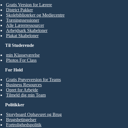
Gratis Version for Lærere
District Pakker
Skolebiblioteker og Mediecentre
Træningssessioner
Alle Lærerressourcer
Arbejdsark Skabeloner
Plakat Skabeloner
Til Studerende
min Klasseværelse
Photos For Class
For Hold
Gratis Prøveversion for Teams
Business Resources
Opret for Arbejde
Tilmeld dig min Team
Politikker
Storyboard Ophavsret og Brug
Brugsbetingelser
Fortrolighedspolitik