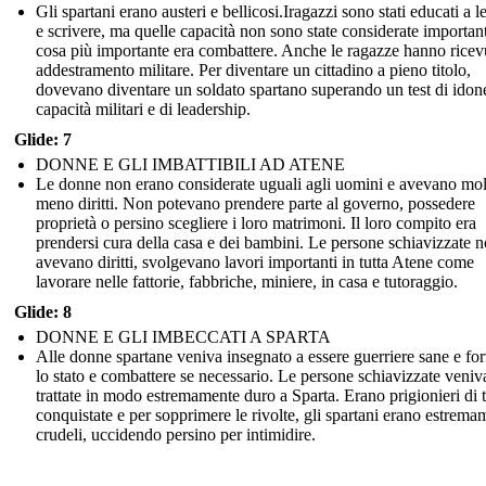
Gli spartani erano austeri e bellicosi.Iragazzi sono stati educati a 
e scrivere, ma quelle capacità non sono state considerate importan
cosa più importante era combattere. Anche le ragazze hanno ricev
addestramento militare. Per diventare un cittadino a pieno titolo,
dovevano diventare un soldato spartano superando un test di idone
capacità militari e di leadership.
Glide: 7
DONNE E GLI IMBATTIBILI AD ATENE
Le donne non erano considerate uguali agli uomini e avevano mol
meno diritti. Non potevano prendere parte al governo, possedere
proprietà o persino scegliere i loro matrimoni. Il loro compito era
prendersi cura della casa e dei bambini. Le persone schiavizzate 
avevano diritti, svolgevano lavori importanti in tutta Atene come
lavorare nelle fattorie, fabbriche, miniere, in casa e tutoraggio.
Glide: 8
DONNE E GLI IMBECCATI A SPARTA
Alle donne spartane veniva insegnato a essere guerriere sane e for
lo stato e combattere se necessario. Le persone schiavizzate veni
trattate in modo estremamente duro a Sparta. Erano prigionieri di t
conquistate e per sopprimere le rivolte, gli spartani erano estrema
crudeli, uccidendo persino per intimidire.