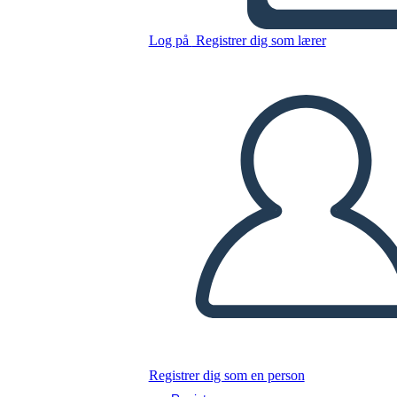
Grecia Antica Atene Contro
Sparta
Log på
Registrer dig som lærer
Kopier dette storyboard
LAVE ET STORYBOARD
AFSPIL DIASSHOW
LÆS FOR MIG
Registrer dig som en person