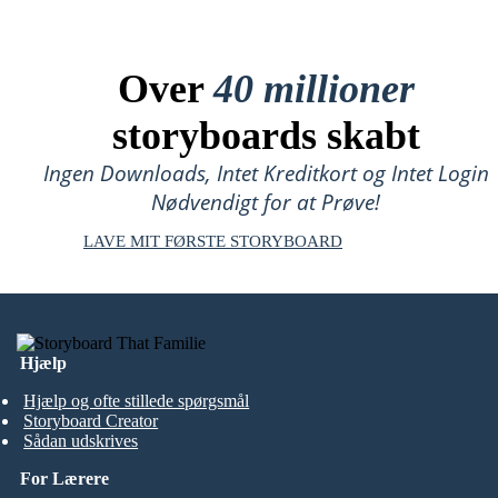
Over
40 millioner
storyboards skabt
Ingen Downloads, Intet Kreditkort og Intet Login
Nødvendigt for at Prøve!
LAVE MIT FØRSTE STORYBOARD
Hjælp
Hjælp og ofte stillede spørgsmål
Storyboard Creator
Sådan udskrives
For Lærere