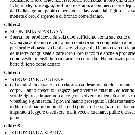
fichi, miele, formaggio, profumo e ceramica con merci come legn
dall'Italia e grano, papiro e persone schiavizzate dall'Egitto. Usav
monete d'oro, d'argento e di bronzo come denaro.
Glide: 4
ECONOMIA SPARTANA
Sparta non produceva da sola cibo sufficiente per la sua gente e
scoraggiava il commercio, quindi contava sulla conquista di altre t
per fornire abbastanza beni e servizi agricoli. Hanno costretto le 
delle terre conquistate a dare loro i loro raccolti e anche a produrr
come vestiti, utensili in ferro, armi e ceramiche. Hanno usato pesa
barre di ferro come denaro.
Glide: 5
ISTRUZIONE AD ATENE
Gli ateniesi credevano in un rigoroso addestramento della mente e
corpo. Hanno cresciuto i ragazzi per diventare cittadini, educandol
scuole rigorose imparando a leggere, scrivere, matematica, musica
wrestling e ginnastica. I giovani hanno proseguito l'addestramento
militare o il parlare in pubblico e la politica. Le ragazze non hann
imparato a leggere o scrivere, ma invece a cucinare, pulire e tesser
panni.
Glide: 6
ISTRUZIONE A SPARTA