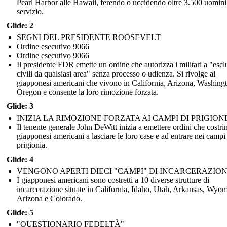
Pearl Harbor alle Hawaii, ferendo o uccidendo oltre 3.500 uomini
servizio.
Glide: 2
SEGNI DEL PRESIDENTE ROOSEVELT
Ordine esecutivo 9066
Ordine esecutivo 9066
Il presidente FDR emette un ordine che autorizza i militari a "esc
civili da qualsiasi area" senza processo o udienza. Si rivolge ai
giapponesi americani che vivono in California, Arizona, Washing
Oregon e consente la loro rimozione forzata.
Glide: 3
INIZIA LA RIMOZIONE FORZATA AI CAMPI DI PRIGION
Il tenente generale John DeWitt inizia a emettere ordini che costri
giapponesi americani a lasciare le loro case e ad entrare nei campi
prigionia.
Glide: 4
VENGONO APERTI DIECI "CAMPI" DI INCARCERAZIO
I giapponesi americani sono costretti a 10 diverse strutture di
incarcerazione situate in California, Idaho, Utah, Arkansas, Wyo
Arizona e Colorado.
Glide: 5
"QUESTIONARIO FEDELTÀ"