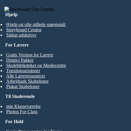
Hjælp
Hjælp og ofte stillede spørgsmål
Storyboard Creator
Sådan udskrives
For Lærere
Gratis Version for Lærere
District Pakker
Skolebiblioteker og Mediecentre
Træningssessioner
Alle Lærerressourcer
Arbejdsark Skabeloner
Plakat Skabeloner
Til Studerende
min Klasseværelse
Photos For Class
For Hold