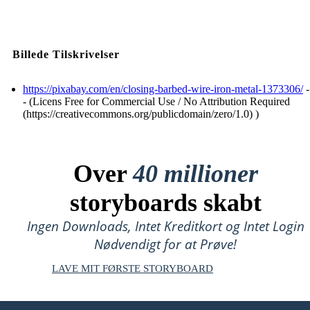
Billede Tilskrivelser
https://pixabay.com/en/closing-barbed-wire-iron-metal-1373306/
-
- (Licens Free for Commercial Use / No Attribution Required
(https://creativecommons.org/publicdomain/zero/1.0) )
Over
40 millioner
storyboards skabt
Ingen Downloads, Intet Kreditkort og Intet Login
Nødvendigt for at Prøve!
LAVE MIT FØRSTE STORYBOARD