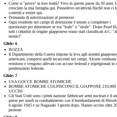
Come si "prova" la loro lealtà? Vivo in questo paese da 30 anni. 
cresciuto la mia famiglia qui. Possedevo un'attività finché non ci
costretti a venire qui.
Domanda di autorizzazione al permesso
Ogni residente nei campi di detenzione è tenuto a completare i
questionari per dimostrare se era "leale" o "sleale". Dopo Pearl H
tutti i cittadini di origine giapponese erano stati classificati 4-C: "a
nemici".
Glide: 6
BOZZA
Il Dipartimento della Guerra impone la leva agli uomini giappones
americani, compresi quelli incarcerati nei campi. Alcune centinaia
resistono e vengono allevati con accuse federali e imprigionati in 
penitenziario federale.
Glide: 7
USA GOCCE BOMBE ATOMICHE
BOMBE ATOMICHE COLPISCONO IL GIAPPONE 210.000
UCCISI
Gli Stati Uniti sono i primi nazione fabbricare armi nucleari e il u
paese per usarli in combattimento con il bombardamenti di Hirosh
6 agosto 1945 e su Nagasaki 3 giorni dopo. Hanno ucciso oltre 2
persone