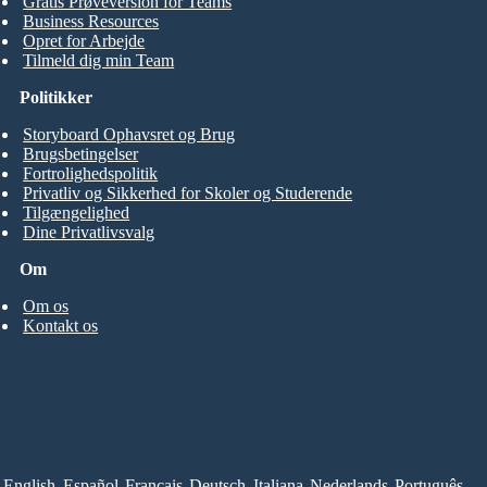
Gratis Prøveversion for Teams
Business Resources
Opret for Arbejde
Tilmeld dig min Team
Politikker
Storyboard Ophavsret og Brug
Brugsbetingelser
Fortrolighedspolitik
Privatliv og Sikkerhed for Skoler og Studerende
Tilgængelighed
Dine Privatlivsvalg
Om
Om os
Kontakt os
English
Español
Français
Deutsch
Italiana
Nederlands
Português