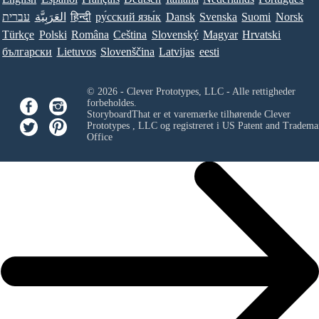
עברית
العَرَبِيَّة
हिन्दी
ру́сский язы́к
Dansk
Svenska
Suomi
Norsk
Türkçe
Polski
Româna
Ceština
Slovenský
Magyar
Hrvatski
български
Lietuvos
Slovenščina
Latvijas
eesti
© 2026 - Clever Prototypes, LLC - Alle rettigheder
forbeholdes.
StoryboardThat er et varemærke tilhørende
Clever
Prototypes , LLC
og registreret i US Patent and Tradema
Office