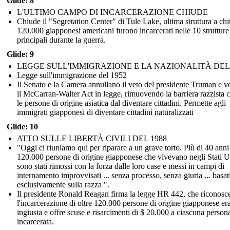
Glide: 8
L'ULTIMO CAMPO DI INCARCERAZIONE CHIUDE
Chiude il "Segretation Center" di Tule Lake, ultima struttura a chi
120.000 giapponesi americani furono incarcerati nelle 10 strutture
principali durante la guerra.
Glide: 9
LEGGE SULL'IMMIGRAZIONE E LA NAZIONALITÀ DEL 
Legge sull'immigrazione del 1952
Il Senato e la Camera annullano il veto del presidente Truman e v
il McCarran-Walter Act in legge, rimuovendo la barriera razzista 
le persone di origine asiatica dal diventare cittadini. Permette agli
immigrati giapponesi di diventare cittadini naturalizzati
Glide: 10
ATTO SULLE LIBERTÀ CIVILI DEL 1988
"Oggi ci riuniamo qui per riparare a un grave torto. Più di 40 anni f
120.000 persone di origine giapponese che vivevano negli Stati U
sono stati rimossi con la forza dalle loro case e messi in campi di
internamento improvvisati ... senza processo, senza giuria ... basat
esclusivamente sulla razza ".
Il presidente Ronald Reagan firma la legge HR 442, che riconosc
l'incarcerazione di oltre 120.000 persone di origine giapponese er
ingiusta e offre scuse e risarcimenti di $ 20.000 a ciascuna person
incarcerata.