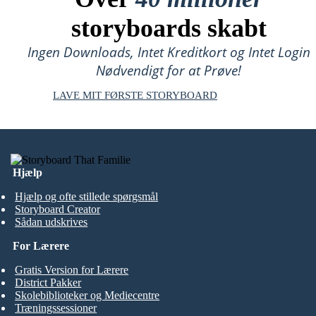
storyboards skabt
Ingen Downloads, Intet Kreditkort og Intet Login
Nødvendigt for at Prøve!
LAVE MIT FØRSTE STORYBOARD
Hjælp
Hjælp og ofte stillede spørgsmål
Storyboard Creator
Sådan udskrives
For Lærere
Gratis Version for Lærere
District Pakker
Skolebiblioteker og Mediecentre
Træningssessioner