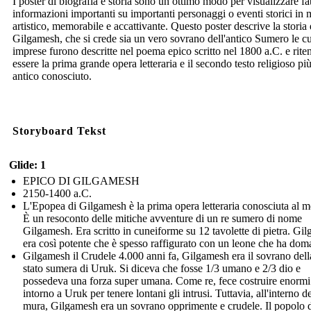
I poster di biografia e storia sono un ottimo modo per visualizzare fat
informazioni importanti su importanti personaggi o eventi storici in
artistico, memorabile e accattivante. Questo poster descrive la storia 
Gilgamesh, che si crede sia un vero sovrano dell'antico Sumero le cu
imprese furono descritte nel poema epico scritto nel 1800 a.C. e rite
essere la prima grande opera letteraria e il secondo testo religioso pi
antico conosciuto.
Storyboard Tekst
Glide: 1
EPICO DI GILGAMESH
2150-1400 a.C.
L'Epopea di Gilgamesh è la prima opera letteraria conosciuta al 
È un resoconto delle mitiche avventure di un re sumero di nome
Gilgamesh. Era scritto in cuneiforme su 12 tavolette di pietra. Gi
era così potente che è spesso raffigurato con un leone che ha dom
Gilgamesh il Crudele 4.000 anni fa, Gilgamesh era il sovrano della
stato sumera di Uruk. Si diceva che fosse 1/3 umano e 2/3 dio e
possedeva una forza super umana. Come re, fece costruire enorm
intorno a Uruk per tenere lontani gli intrusi. Tuttavia, all'interno de
mura, Gilgamesh era un sovrano opprimente e crudele. Il popolo 