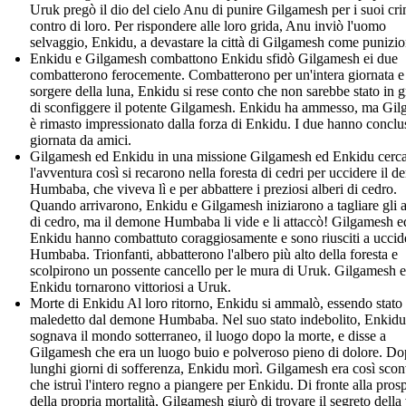
Uruk pregò il dio del cielo Anu di punire Gilgamesh per i suoi cri
contro di loro. Per rispondere alle loro grida, Anu inviò l'uomo
selvaggio, Enkidu, a devastare la città di Gilgamesh come punizio
Enkidu e Gilgamesh combattono Enkidu sfidò Gilgamesh ei due
combatterono ferocemente. Combatterono per un'intera giornata e
sorgere della luna, Enkidu si rese conto che non sarebbe stato in 
di sconfiggere il potente Gilgamesh. Enkidu ha ammesso, ma Gi
è rimasto impressionato dalla forza di Enkidu. I due hanno conclu
giornata da amici.
Gilgamesh ed Enkidu in una missione Gilgamesh ed Enkidu cerc
l'avventura così si recarono nella foresta di cedri per uccidere il 
Humbaba, che viveva lì e per abbattere i preziosi alberi di cedro.
Quando arrivarono, Enkidu e Gilgamesh iniziarono a tagliare gli a
di cedro, ma il demone Humbaba li vide e li attaccò! Gilgamesh e
Enkidu hanno combattuto coraggiosamente e sono riusciti a uccid
Humbaba. Trionfanti, abbatterono l'albero più alto della foresta e
scolpirono un possente cancello per le mura di Uruk. Gilgamesh 
Enkidu tornarono vittoriosi a Uruk.
Morte di Enkidu Al loro ritorno, Enkidu si ammalò, essendo stato
maledetto dal demone Humbaba. Nel suo stato indebolito, Enkidu
sognava il mondo sotterraneo, il luogo dopo la morte, e disse a
Gilgamesh che era un luogo buio e polveroso pieno di dolore. D
lunghi giorni di sofferenza, Enkidu morì. Gilgamesh era così scon
che istruì l'intero regno a piangere per Enkidu. Di fronte alla prosp
della propria mortalità, Gilgamesh giurò di trovare il segreto della 