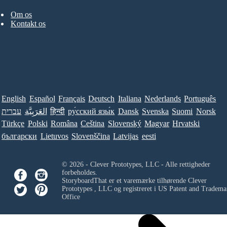
Om os
Kontakt os
English
Español
Français
Deutsch
Italiana
Nederlands
Português
עברית
العَرَبِيَّة
हिन्दी
ру́сский язы́к
Dansk
Svenska
Suomi
Norsk
Türkçe
Polski
Româna
Ceština
Slovenský
Magyar
Hrvatski
български
Lietuvos
Slovenščina
Latvijas
eesti
© 2026 - Clever Prototypes, LLC - Alle rettigheder
forbeholdes.
StoryboardThat er et varemærke tilhørende
Clever
Prototypes , LLC
og registreret i US Patent and Tradema
Office