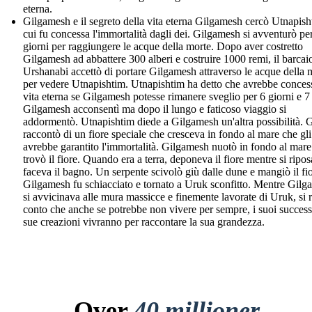
eterna.
Gilgamesh e il segreto della vita eterna Gilgamesh cercò Utnapish
cui fu concessa l'immortalità dagli dei. Gilgamesh si avventurò pe
giorni per raggiungere le acque della morte. Dopo aver costretto
Gilgamesh ad abbattere 300 alberi e costruire 1000 remi, il barcai
Urshanabi accettò di portare Gilgamesh attraverso le acque della 
per vedere Utnapishtim. Utnapishtim ha detto che avrebbe conces
vita eterna se Gilgamesh potesse rimanere sveglio per 6 giorni e 7 
Gilgamesh acconsentì ma dopo il lungo e faticoso viaggio si
addormentò. Utnapishtim diede a Gilgamesh un'altra possibilità. G
raccontò di un fiore speciale che cresceva in fondo al mare che gli
avrebbe garantito l'immortalità. Gilgamesh nuotò in fondo al mare
trovò il fiore. Quando era a terra, deponeva il fiore mentre si ripo
faceva il bagno. Un serpente scivolò giù dalle dune e mangiò il fi
Gilgamesh fu schiacciato e tornato a Uruk sconfitto. Mentre Gil
si avvicinava alle mura massicce e finemente lavorate di Uruk, si 
conto che anche se potrebbe non vivere per sempre, i suoi successi
sue creazioni vivranno per raccontare la sua grandezza.
Over
40 millioner