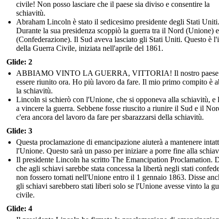
civile! Non posso lasciare che il paese sia diviso e consentire la
schiavitù.
Abraham Lincoln è stato il sedicesimo presidente degli Stati Uniti
Durante la sua presidenza scoppiò la guerra tra il Nord (Unione) e
(Confederazione). Il Sud aveva lasciato gli Stati Uniti. Questo è l'
della Guerra Civile, iniziata nell'aprile del 1861.
Glide: 2
ABBIAMO VINTO LA GUERRA, VITTORIA! Il nostro paese
essere riunito ora. Ho più lavoro da fare. Il mio primo compito è a
la schiavitù.
Lincoln si schierò con l'Unione, che si opponeva alla schiavitù, e l
a vincere la guerra. Sebbene fosse riuscito a riunire il Sud e il Nor
c'era ancora del lavoro da fare per sbarazzarsi della schiavitù.
Glide: 3
Questa proclamazione di emancipazione aiuterà a mantenere intat
l'Unione. Questo sarà un passo per iniziare a porre fine alla schiav
Il presidente Lincoln ha scritto The Emancipation Proclamation. 
che agli schiavi sarebbe stata concessa la libertà negli stati confede
non fossero tornati nell'Unione entro il 1 gennaio 1863. Disse an
gli schiavi sarebbero stati liberi solo se l'Unione avesse vinto la g
civile.
Glide: 4