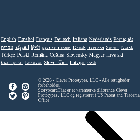
English
Español
Français
Deutsch
Italiana
Nederlands
Português
עברית
العَرَبِيَّة
हिन्दी
ру́сский язы́к
Dansk
Svenska
Suomi
Norsk
Türkçe
Polski
Româna
Ceština
Slovenský
Magyar
Hrvatski
български
Lietuvos
Slovenščina
Latvijas
eesti
© 2026 - Clever Prototypes, LLC - Alle rettigheder
forbeholdes.
StoryboardThat er et varemærke tilhørende
Clever
Prototypes , LLC
og registreret i US Patent and Tradema
Office