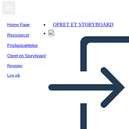
OPRET ET STORYBOARD
Home Page
Ressourcer
Prisfastsættelse
Opret en Storyboard
Register
Log på
Lincoln: Causa ed Effetto