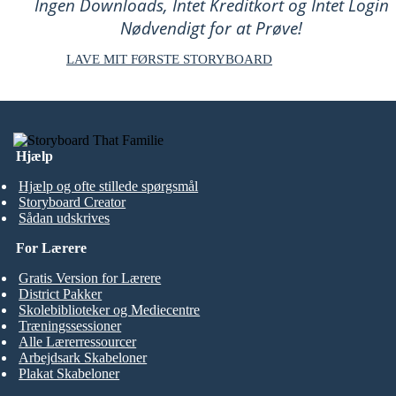
Ingen Downloads, Intet Kreditkort og Intet Login
Nødvendigt for at Prøve!
LAVE MIT FØRSTE STORYBOARD
Hjælp
Hjælp og ofte stillede spørgsmål
Storyboard Creator
Sådan udskrives
For Lærere
Gratis Version for Lærere
District Pakker
Skolebiblioteker og Mediecentre
Træningssessioner
Alle Lærerressourcer
Arbejdsark Skabeloner
Plakat Skabeloner