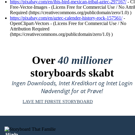
https://pixabay.com/en/ibis-bird-mexican-tribal-aztec-297167/
- Cl
Free-Vector-Images - (Licens Free for Commercial Use / No Attri
Required (https://creativecommons.org/publicdomain/zero/1.0) )
https://pixabay.com/en/aztec-calender-history-rock-157561/
-
OpenClipart-Vectors - (Licens Free for Commercial Use / No
Attribution Required
(https://creativecommons.org/publicdomain/zero/1.0) )
Over
40 millioner
storyboards skabt
Ingen Downloads, Intet Kreditkort og Intet Login
Nødvendigt for at Prøve!
LAVE MIT FØRSTE STORYBOARD
Hjælp