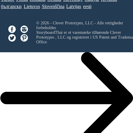
български
Lietuvos
Slovenščina
Latvijas
eesti
© 2026 - Clever Prototypes, LLC - Alle rettigheder
forbeholdes.
StoryboardThat er et varemærke tilhørende
Clever
Prototypes , LLC
og registreret i US Patent and Tradema
Office