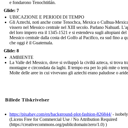
e fondarono Tenochtitlán.
Glide: 7
UBICAZIONE E PERIODI DI TEMPO
Gli Aztechi, noti anche come Tenochca, Mexica o Culhua-Mexica
vissero nel Messico centrale nel XIII secolo. Parlano Nahuatl. L'a
del loro impero era il 1345-1521 e si estendeva sugli altopiani del
Messico centrale dalla costa del Golfo al Pacifico, ea sud fino a q
che oggi è il Guatemala.
Glide: 8
AMBIENTE
La Valle del Messico, dove si sviluppò la civiltà azteca, si trova tra
montagne e circondata da laghi. Il tempo era per lo più mite o tem
Molte delle aree in cui vivevano gli aztechi erano paludose o aride
Billede Tilskrivelser
https://pixabay.com/en/background-plot-fashion-826844/
- isobely
(Licens Free for Commercial Use / No Attribution Required
(https://creativecommons.org/publicdomain/zero/1.0) )