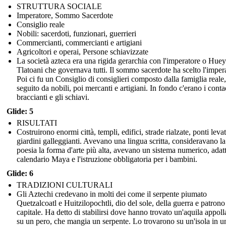
STRUTTURA SOCIALE
Imperatore, Sommo Sacerdote
Consiglio reale
Nobili: sacerdoti, funzionari, guerrieri
Commercianti, commercianti e artigiani
Agricoltori e operai, Persone schiavizzate
La società azteca era una rigida gerarchia con l'imperatore o Huey
Tlatoani che governava tutti. Il sommo sacerdote ha scelto l'imper
Poi ci fu un Consiglio di consiglieri composto dalla famiglia reale,
seguito da nobili, poi mercanti e artigiani. In fondo c'erano i contad
braccianti e gli schiavi.
Glide: 5
RISULTATI
Costruirono enormi città, templi, edifici, strade rialzate, ponti levat
giardini galleggianti. Avevano una lingua scritta, consideravano la
poesia la forma d'arte più alta, avevano un sistema numerico, adatt
calendario Maya e l'istruzione obbligatoria per i bambini.
Glide: 6
TRADIZIONI CULTURALI
Gli Aztechi credevano in molti dei come il serpente piumato
Quetzalcoatl e Huitzilopochtli, dio del sole, della guerra e patrono
capitale. Ha detto di stabilirsi dove hanno trovato un'aquila appoll
su un pero, che mangia un serpente. Lo trovarono su un'isola in u