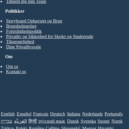
Tilmeld dig min Team
Politikker
Storyboard Ophavsret og Brug
Brugsbetingelser
Fortrolighedspolitik
Privatliv og Sikkerhed for Skoler og Studerende
Tilgængelighed
Dine Privatlivsvalg
Om
Om os
Kontakt os
English
Español
Français
Deutsch
Italiana
Nederlands
Português
עברית
العَرَبِيَّة
हिन्दी
ру́сский язы́к
Dansk
Svenska
Suomi
Norsk
Türkçe
Polski
Româna
Ceština
Slovenský
Magyar
Hrvatski