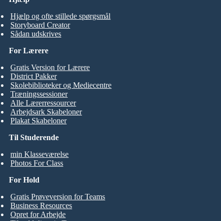
Hjælp og ofte stillede spørgsmål
Storyboard Creator
Sådan udskrives
For Lærere
Gratis Version for Lærere
District Pakker
Skolebiblioteker og Mediecentre
Træningssessioner
Alle Lærerressourcer
Arbejdsark Skabeloner
Plakat Skabeloner
Til Studerende
min Klasseværelse
Photos For Class
For Hold
Gratis Prøveversion for Teams
Business Resources
Opret for Arbejde