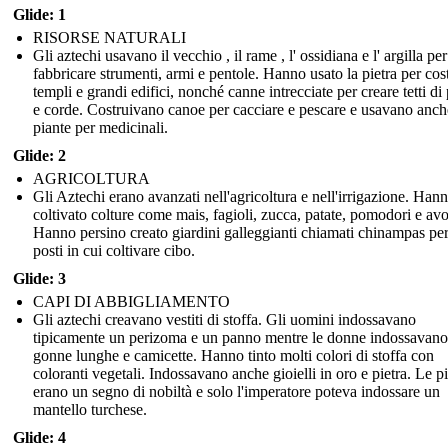
Glide: 1
RISORSE NATURALI
Gli aztechi usavano il vecchio , il rame , l' ossidiana e l' argilla per
fabbricare strumenti, armi e pentole. Hanno usato la pietra per cos
templi e grandi edifici, nonché canne intrecciate per creare tetti di
e corde. Costruivano canoe per cacciare e pescare e usavano anch
piante per medicinali.
Glide: 2
AGRICOLTURA
Gli Aztechi erano avanzati nell'agricoltura e nell'irrigazione. Han
coltivato colture come mais, fagioli, zucca, patate, pomodori e av
Hanno persino creato giardini galleggianti chiamati chinampas per
posti in cui coltivare cibo.
Glide: 3
CAPI DI ABBIGLIAMENTO
Gli aztechi creavano vestiti di stoffa. Gli uomini indossavano
tipicamente un perizoma e un panno mentre le donne indossavano
gonne lunghe e camicette. Hanno tinto molti colori di stoffa con
coloranti vegetali. Indossavano anche gioielli in oro e pietra. Le 
erano un segno di nobiltà e solo l'imperatore poteva indossare un
mantello turchese.
Glide: 4