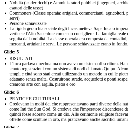
Nobiltà (leader ricchi) e Amministratori pubblici (ingegneri, archite
esattori delle tasse)
Commoners (Classe operaia: artigiani, commercianti, agricoltori, p
servi)
Persone schiavizzate
La rigida gerarchia sociale degli Incas metteva Sapa Inca o impera
vertice e l'Alto Sacerdote come suo consigliere. La famiglia reale è
seguita dalla nobiltà. La classe operaia era composta da contadini,
mercanti, artigiani e servi. Le persone schiavizzate erano in fondo
Glide: 5
RISULTATI
L'Inca parlava quechua ma non aveva un sistema di scrittura. Ha
tenuto registrazioni con un sistema di nodi chiamato Quipu. Alcun
templi e città sono stati creati utilizzando un metodo in cui le pietre
adattano senza malta. Costruirono strade, acquedotti e ponti sospe
crearono arte con argilla, pietra e oro.
Glide: 6
PRATICHE CULTURALI
Credevano in molti dei che rappresentavano parti diverse della nat
come Inti the Sun God. Si credeva che l'imperatore discendesse da
quindi fosse adorato come un dio. Alle cerimonie religiose faceva
offerte come sculture in oro, ma praticavano anche sacrifici umani
Glide: 7