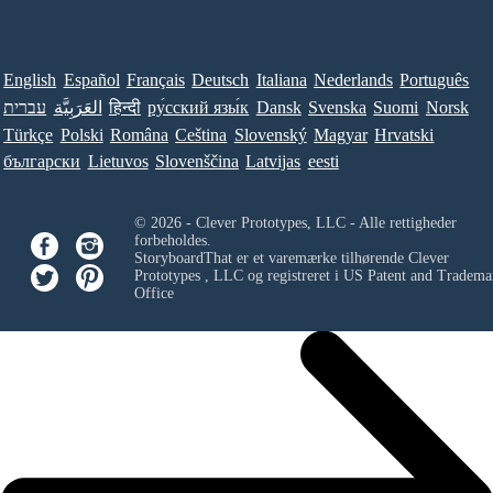
English
Español
Français
Deutsch
Italiana
Nederlands
Português
עברית
العَرَبِيَّة
हिन्दी
ру́сский язы́к
Dansk
Svenska
Suomi
Norsk
Türkçe
Polski
Româna
Ceština
Slovenský
Magyar
Hrvatski
български
Lietuvos
Slovenščina
Latvijas
eesti
© 2026 - Clever Prototypes, LLC - Alle rettigheder
forbeholdes.
StoryboardThat er et varemærke tilhørende
Clever
Prototypes , LLC
og registreret i US Patent and Tradema
Office