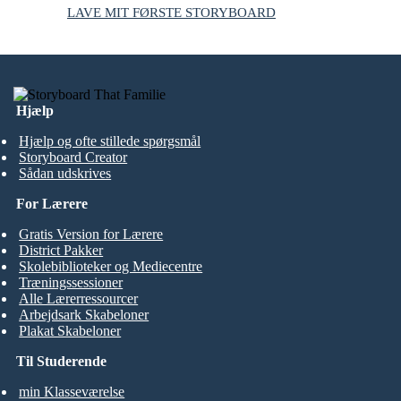
LAVE MIT FØRSTE STORYBOARD
Hjælp
Hjælp og ofte stillede spørgsmål
Storyboard Creator
Sådan udskrives
For Lærere
Gratis Version for Lærere
District Pakker
Skolebiblioteker og Mediecentre
Træningssessioner
Alle Lærerressourcer
Arbejdsark Skabeloner
Plakat Skabeloner
Til Studerende
min Klasseværelse