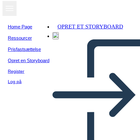
OPRET ET STORYBOARD
Home Page
Ressourcer
Prisfastsættelse
Opret en Storyboard
Register
Log på
Mappa di Inca Spider