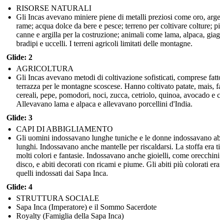
RISORSE NATURALI
Gli Incas avevano miniere piene di metalli preziosi come oro, arg
rame; acqua dolce da bere e pesce; terreno per coltivare colture; pi
canne e argilla per la costruzione; animali come lama, alpaca, giag
bradipi e uccelli. I terreni agricoli limitati delle montagne.
Glide: 2
AGRICOLTURA
Gli Incas avevano metodi di coltivazione sofisticati, comprese fatt
terrazza per le montagne scoscese. Hanno coltivato patate, mais, fa
cereali, pepe, pomodori, noci, zucca, cetriolo, quinoa, avocado e 
Allevavano lama e alpaca e allevavano porcellini d'India.
Glide: 3
CAPI DI ABBIGLIAMENTO
Gli uomini indossavano lunghe tuniche e le donne indossavano ab
lunghi. Indossavano anche mantelle per riscaldarsi. La stoffa era ti
molti colori e fantasie. Indossavano anche gioielli, come orecchini
disco, e abiti decorati con ricami e piume. Gli abiti più colorati er
quelli indossati dai Sapa Inca.
Glide: 4
STRUTTURA SOCIALE
Sapa Inca (Imperatore) e il Sommo Sacerdote
Royalty (Famiglia della Sapa Inca)