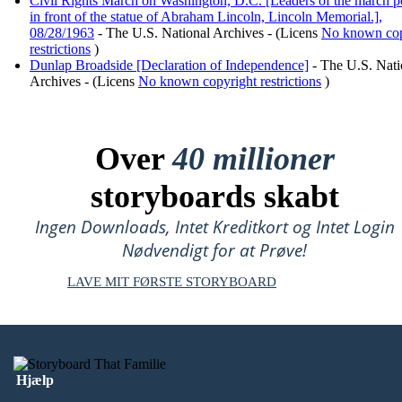
Civil Rights March on Washington, D.C. [Leaders of the march p
in front of the statue of Abraham Lincoln, Lincoln Memorial.],
08/28/1963
- The U.S. National Archives - (Licens
No known cop
restrictions
)
Dunlap Broadside [Declaration of Independence]
- The U.S. Nati
Archives - (Licens
No known copyright restrictions
)
Over
40 millioner
storyboards skabt
Ingen Downloads, Intet Kreditkort og Intet Login
Nødvendigt for at Prøve!
LAVE MIT FØRSTE STORYBOARD
Hjælp