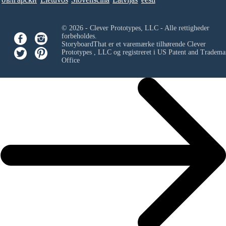
© 2026 - Clever Prototypes, LLC - Alle rettigheder
forbeholdes.
StoryboardThat er et varemærke tilhørende
Clever
Prototypes , LLC
og registreret i US Patent and Tradema
Office