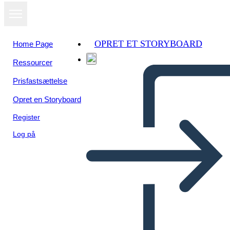
OPRET ET STORYBOARD
Home Page
Ressourcer
Prisfastsættelse
Opret en Storyboard
Register
Log på
Mese Della Storia Nera -