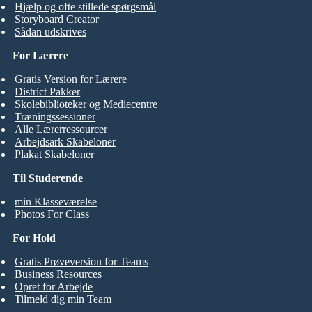
Hjælp og ofte stillede spørgsmål
Storyboard Creator
Sådan udskrives
For Lærere
Gratis Version for Lærere
District Pakker
Skolebiblioteker og Mediecentre
Træningssessioner
Alle Lærerressourcer
Arbejdsark Skabeloner
Plakat Skabeloner
Til Studerende
min Klasseværelse
Photos For Class
For Hold
Gratis Prøveversion for Teams
Business Resources
Opret for Arbejde
Tilmeld dig min Team