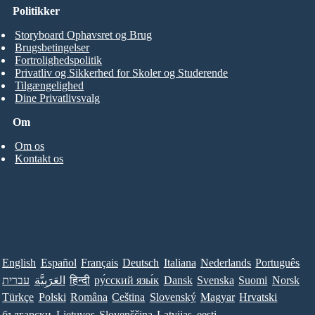
Politikker
Storyboard Ophavsret og Brug
Brugsbetingelser
Fortrolighedspolitik
Privatliv og Sikkerhed for Skoler og Studerende
Tilgængelighed
Dine Privatlivsvalg
Om
Om os
Kontakt os
English
Español
Français
Deutsch
Italiana
Nederlands
Português
עברית
العَرَبِيَّة
हिन्दी
ру́сский язы́к
Dansk
Svenska
Suomi
Norsk
Türkçe
Polski
Româna
Ceština
Slovenský
Magyar
Hrvatski
български
Lietuvos
Slovenščina
Latvijas
eesti