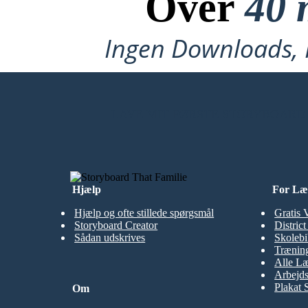
Over
40 
Ingen Downloads, I
LAVE MIT FØRSTE STORYBOARD
Hjælp
For Læ
Hjælp og ofte stillede spørgsmål
Gratis 
Storyboard Creator
Distric
Sådan udskrives
Skolebi
Træning
Alle Læ
Arbejds
Plakat 
Om