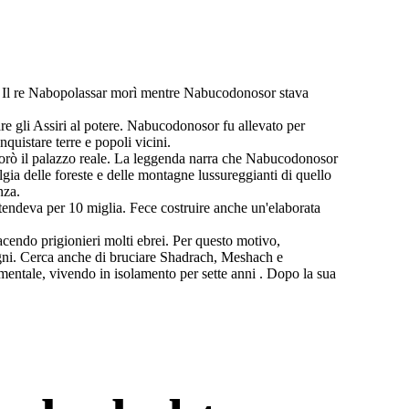
ne. Il re Nabopolassar morì mentre Nabucodonosor stava
e gli Assiri al potere. Nabucodonosor fu allevato per
quistare terre e popoli vicini.
liorò il palazzo reale. La leggenda narra che Nabucodonosor
gia delle foreste e delle montagne lussureggianti di quello
nza.
stendeva per 10 miglia. Fece costruire anche un'elaborata
acendo prigionieri molti ebrei. Per questo motivo,
ogni. Cerca anche di bruciare Shadrach, Meshach e
 mentale, vivendo in isolamento per sette anni . Dopo la sua