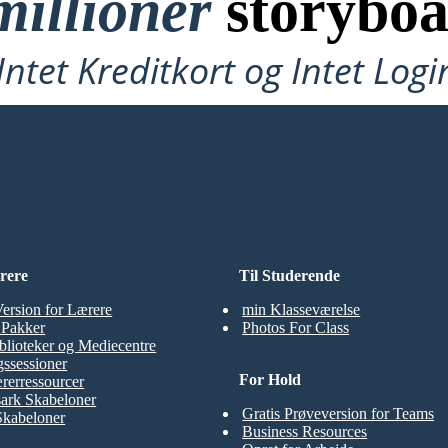
millioner
storyboa
ntet Kreditkort og Intet Logi
Prøve!
rere
Til Studerende
Version for Lærere
min Klasseværelse
t Pakker
Photos For Class
blioteker og Mediecentre
ssessioner
For Hold
rerressourcer
ark Skabeloner
Gratis Prøveversion for Teams
Skabeloner
Business Resources