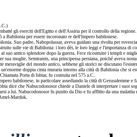
.C.)
té gli eserciti dell'Egitto e dell'Assiria per il controllo della regio
a Babilonia per essere incoronato re dell'Impero babilonese.
nia. Suo padre, Nabopolassar, aveva guidato una rivolta per rovesciar
to sulle vie di Babilonia: i loro dèi, le loro leggi e l'importanza di con
al suo antico splendore dopo la guerra. Fece ricostruire i templi e mig
 per sua moglie, Semiramis, una principessa persiana, poiché aveva nostal
te meraviglie del mondo antico, sebbene gli storici ne discutano l'esiste
e un'enorme doppia cinta muraria intorno alla città di Babilonia che si e
Chiamata Porta di Ishtar, fu costruita nel 575 a.C.
mpero babilonese, in particolare assediando la città di Gerusalemme e f
bbia dice che Nabucodonosor chiede a Daniele di interpretare i suoi s
arsi a lui. Nabucodonosor fu punito da Dio e fu afflitto da una malattia
o Amel-Marduk.