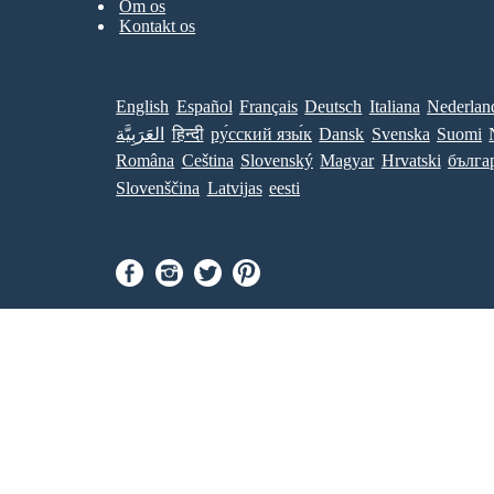
Om os
Kontakt os
English
Español
Français
Deutsch
Italiana
Nederlan
العَرَبِيَّة
हिन्दी
ру́сский язы́к
Dansk
Svenska
Suomi
Româna
Ceština
Slovenský
Magyar
Hrvatski
бълга
Slovenščina
Latvijas
eesti