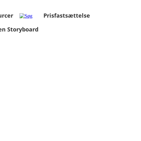
urcer
Prisfastsættelse
en Storyboard