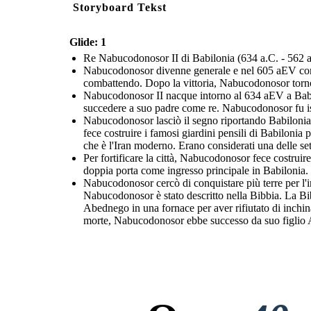
Storyboard Tekst
Glide: 1
Re Nabucodonosor II di Babilonia (634 a.C. - 562 a
Nabucodonosor divenne generale e nel 605 aEV combat
combattendo. Dopo la vittoria, Nabucodonosor tornò 
Nabucodonosor II nacque intorno al 634 aEV a Babilo
succedere a suo padre come re. Nabucodonosor fu istrui
Nabucodonosor lasciò il segno riportando Babilonia 
fece costruire i famosi giardini pensili di Babilonia
che è l'Iran moderno. Erano considerati una delle set
Per fortificare la città, Nabucodonosor fece costruir
doppia porta come ingresso principale in Babilonia. 
Nabucodonosor cercò di conquistare più terre per l'i
Nabucodonosor è stato descritto nella Bibbia. La Bi
Abednego in una fornace per aver rifiutato di inchin
morte, Nabucodonosor ebbe successo da suo figli