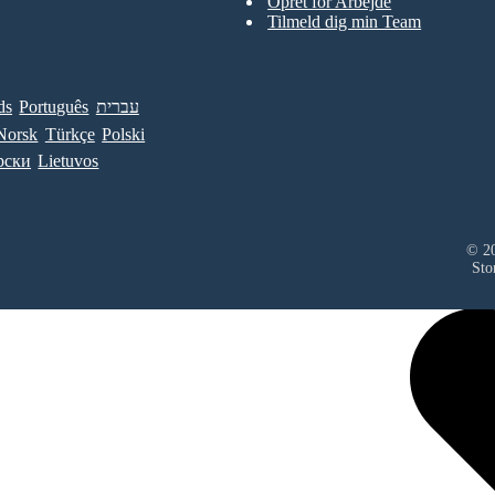
Opret for Arbejde
Tilmeld dig min Team
ds
Português
עברית
Norsk
Türkçe
Polski
рски
Lietuvos
© 20
Sto