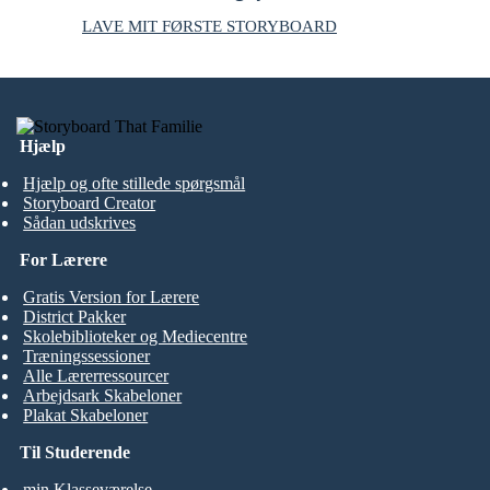
LAVE MIT FØRSTE STORYBOARD
Hjælp
Hjælp og ofte stillede spørgsmål
Storyboard Creator
Sådan udskrives
For Lærere
Gratis Version for Lærere
District Pakker
Skolebiblioteker og Mediecentre
Træningssessioner
Alle Lærerressourcer
Arbejdsark Skabeloner
Plakat Skabeloner
Til Studerende
min Klasseværelse