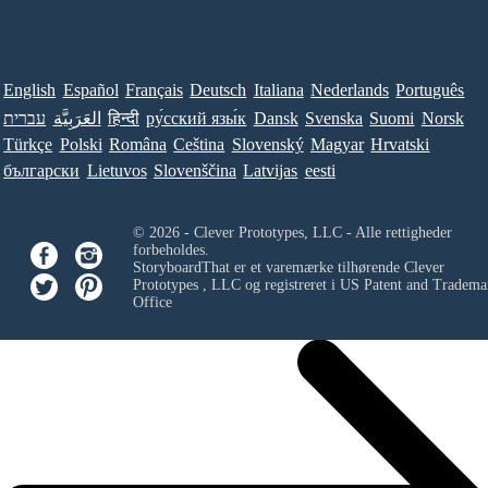
English
Español
Français
Deutsch
Italiana
Nederlands
Português
עברית
العَرَبِيَّة
हिन्दी
ру́сский язы́к
Dansk
Svenska
Suomi
Norsk
Türkçe
Polski
Româna
Ceština
Slovenský
Magyar
Hrvatski
български
Lietuvos
Slovenščina
Latvijas
eesti
© 2026 - Clever Prototypes, LLC - Alle rettigheder
forbeholdes.
StoryboardThat er et varemærke tilhørende
Clever
Prototypes , LLC
og registreret i US Patent and Tradema
Office