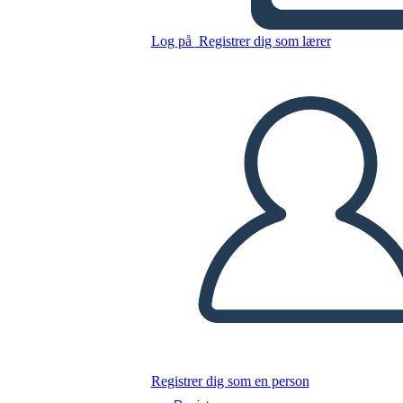
Personaggi Della Guerra che
mi ha Salvato la Vita
Log på
Registrer dig som lærer
Kopier dette storyboard
LAVE ET STORYBOARD
AFSPIL DIASSHOW
LÆS FOR MIG
Registrer dig som en person