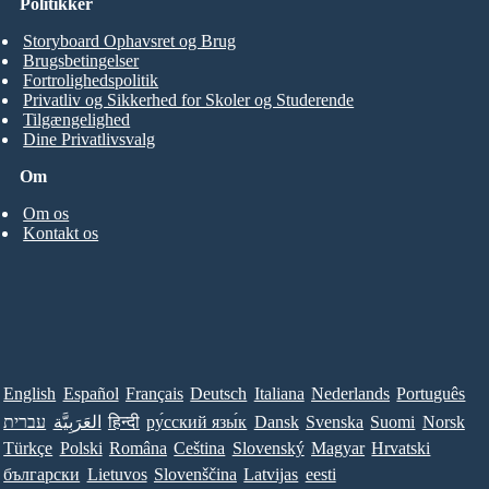
Politikker
Storyboard Ophavsret og Brug
Brugsbetingelser
Fortrolighedspolitik
Privatliv og Sikkerhed for Skoler og Studerende
Tilgængelighed
Dine Privatlivsvalg
Om
Om os
Kontakt os
English
Español
Français
Deutsch
Italiana
Nederlands
Português
עברית
العَرَبِيَّة
हिन्दी
ру́сский язы́к
Dansk
Svenska
Suomi
Norsk
Türkçe
Polski
Româna
Ceština
Slovenský
Magyar
Hrvatski
български
Lietuvos
Slovenščina
Latvijas
eesti