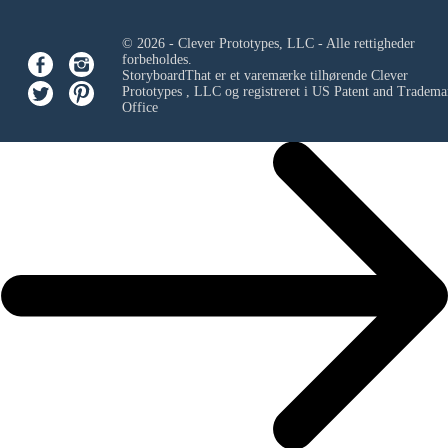
© 2026 - Clever Prototypes, LLC - Alle rettigheder
forbeholdes.
StoryboardThat er et varemærke tilhørende
Clever
Prototypes , LLC
og registreret i US Patent and Tradema
Office