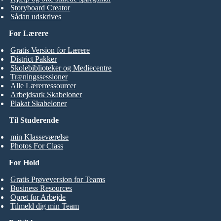
Storyboard Creator
Sådan udskrives
For Lærere
Gratis Version for Lærere
District Pakker
Skolebiblioteker og Mediecentre
Træningssessioner
Alle Lærerressourcer
Arbejdsark Skabeloner
Plakat Skabeloner
Til Studerende
min Klasseværelse
Photos For Class
For Hold
Gratis Prøveversion for Teams
Business Resources
Opret for Arbejde
Tilmeld dig min Team