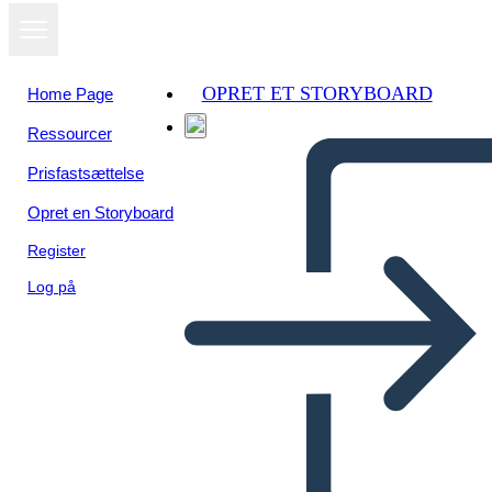
OPRET ET STORYBOARD
Home Page
Ressourcer
Prisfastsættelse
Opret en Storyboard
Register
Log på
Personaggi Dello Spazio a