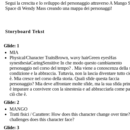
Segui la crescita e lo sviluppo del personaggio attraverso A Mango
Space di Wendy Mass creando una mappa dei personaggi!
Storyboard Tekst
Glide: 1
MIA
Physical/Character TraitsBrown, wavy hairGreen eyesHas
synesthesiaCaringSensitive In che modo questo cambiamento
personaggio nel corso del tempo? . Mia viene a conoscenza della 
condizione e la abbraccia. Tuttavia, non la lascia diventare tutto c
è. Mia cresce nel corso della storia. Quali sfide questa faccia
personaggio? Mia deve affrontare molte sfide, ma la sua sfida prin
è imparare a convivere con la sinestesia e ad abbracciarla come pa
ciò che è.
Glide: 2
MANGO
Tratti fisici / Carattere: How does this character change over tim
challenges does this character face?
Glide: 3