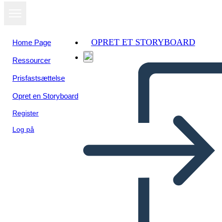
OPRET ET STORYBOARD
Home Page
Ressourcer
Prisfastsættelse
Opret en Storyboard
Register
Log på
Personaggi di One Crazy