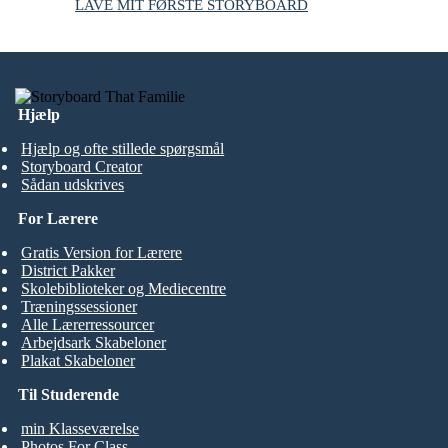
LAVE MIT FØRSTE STORYBOARD
Hjælp
Hjælp og ofte stillede spørgsmål
Storyboard Creator
Sådan udskrives
For Lærere
Gratis Version for Lærere
District Pakker
Skolebiblioteker og Mediecentre
Træningssessioner
Alle Lærerressourcer
Arbejdsark Skabeloner
Plakat Skabeloner
Til Studerende
min Klasseværelse
Photos For Class