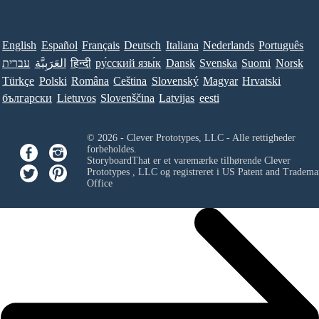
English
Español
Français
Deutsch
Italiana
Nederlands
Português
עברית
العَرَبِيَّة
हिन्दी
ру́сский язы́к
Dansk
Svenska
Suomi
Norsk
Türkçe
Polski
Româna
Ceština
Slovenský
Magyar
Hrvatski
български
Lietuvos
Slovenščina
Latvijas
eesti
© 2026 - Clever Prototypes, LLC - Alle rettigheder
forbeholdes.
StoryboardThat er et varemærke tilhørende
Clever
Prototypes , LLC
og registreret i US Patent and Tradema
Office