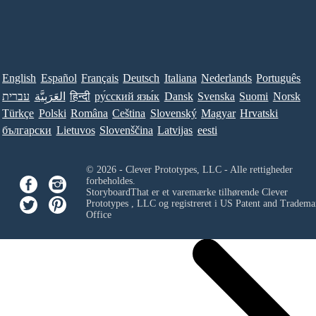
English
Español
Français
Deutsch
Italiana
Nederlands
Português
עברית
العَرَبِيَّة
हिन्दी
ру́сский язы́к
Dansk
Svenska
Suomi
Norsk
Türkçe
Polski
Româna
Ceština
Slovenský
Magyar
Hrvatski
български
Lietuvos
Slovenščina
Latvijas
eesti
© 2026 - Clever Prototypes, LLC - Alle rettigheder
forbeholdes.
StoryboardThat er et varemærke tilhørende
Clever
Prototypes , LLC
og registreret i US Patent and Tradema
Office