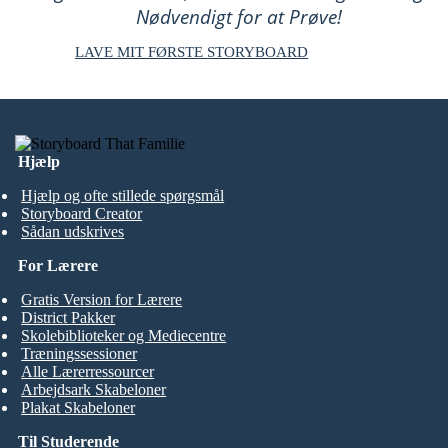
Nødvendigt for at Prøve!
LAVE MIT FØRSTE STORYBOARD
Hjælp
Hjælp og ofte stillede spørgsmål
Storyboard Creator
Sådan udskrives
For Lærere
Gratis Version for Lærere
District Pakker
Skolebiblioteker og Mediecentre
Træningssessioner
Alle Lærerressourcer
Arbejdsark Skabeloner
Plakat Skabeloner
Til Studerende