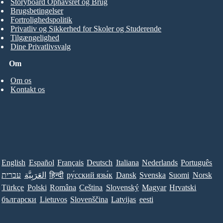
Storyboard Ophavsret og Brug
Brugsbetingelser
Fortrolighedspolitik
Privatliv og Sikkerhed for Skoler og Studerende
Tilgængelighed
Dine Privatlivsvalg
Om
Om os
Kontakt os
English
Español
Français
Deutsch
Italiana
Nederlands
Português
עברית
العَرَبِيَّة
हिन्दी
ру́сский язы́к
Dansk
Svenska
Suomi
Norsk
Türkçe
Polski
Româna
Ceština
Slovenský
Magyar
Hrvatski
български
Lietuvos
Slovenščina
Latvijas
eesti