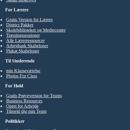
For Lærere
Gratis Version for Lærere
District Pakker
Skolebiblioteker og Mediecentre
Træningssessioner
Alle Lærerressourcer
Arbejdsark Skabeloner
Plakat Skabeloner
Til Studerende
min Klasseværelse
Photos For Class
For Hold
Gratis Prøveversion for Teams
Business Resources
Opret for Arbejde
Tilmeld dig min Team
Politikker