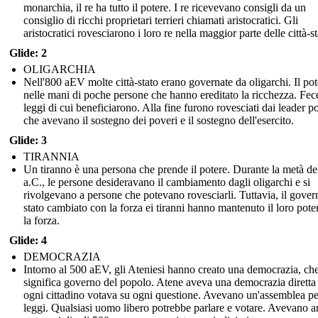
monarchia, il re ha tutto il potere. I re ricevevano consigli da un
consiglio di ricchi proprietari terrieri chiamati aristocratici. Gli
aristocratici rovesciarono i loro re nella maggior parte delle città-st
Glide: 2
OLIGARCHIA
Nell'800 aEV molte città-stato erano governate da oligarchi. Il pot
nelle mani di poche persone che hanno ereditato la ricchezza. Fec
leggi di cui beneficiarono. Alla fine furono rovesciati dai leader pol
che avevano il sostegno dei poveri e il sostegno dell'esercito.
Glide: 3
TIRANNIA
Un tiranno è una persona che prende il potere. Durante la metà de
a.C., le persone desideravano il cambiamento dagli oligarchi e si
rivolgevano a persone che potevano rovesciarli. Tuttavia, il gover
stato cambiato con la forza ei tiranni hanno mantenuto il loro pote
la forza.
Glide: 4
DEMOCRAZIA
Intorno al 500 aEV, gli Ateniesi hanno creato una democrazia, ch
significa governo del popolo. Atene aveva una democrazia diretta 
ogni cittadino votava su ogni questione. Avevano un'assemblea pe
leggi. Qualsiasi uomo libero potrebbe parlare e votare. Avevano 