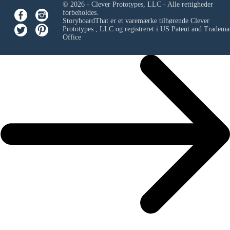
© 2026 - Clever Prototypes, LLC - Alle rettigheder
forbeholdes.
StoryboardThat er et varemærke tilhørende
Clever
Prototypes , LLC
og registreret i US Patent and Tradema
Office