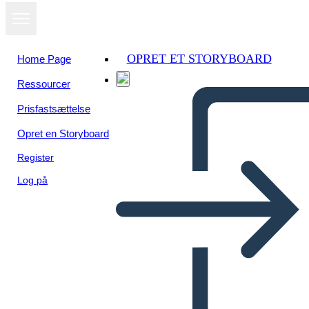
OPRET ET STORYBOARD
Home Page
Ressourcer
Prisfastsættelse
Opret en Storyboard
Register
Log på
Politica Della Grecia Antica