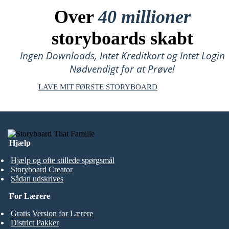
Over
40 millioner
storyboards skabt
Ingen Downloads, Intet Kreditkort og Intet Login
Nødvendigt for at Prøve!
LAVE MIT FØRSTE STORYBOARD
Hjælp
Hjælp og ofte stillede spørgsmål
Storyboard Creator
Sådan udskrives
For Lærere
Gratis Version for Lærere
District Pakker