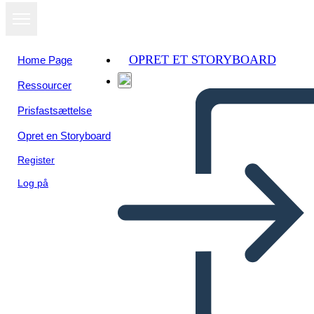
OPRET ET STORYBOARD
Home Page
Ressourcer
Prisfastsættelse
Opret en Storyboard
Register
Log på
Popoli Indigeni Caraibici: