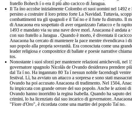
fratello Bohech í o era il più alto cacicco di Jaragua.
Il Ta íno accolse inizialmente Colombo ei suoi uomini nel 1492 e l
persino a costruire il loro primo forte La Navidad. Tuttavia, scop
combattimenti tra gli spagnoli e il Taí no e il forte fu distrutto. Il m
di Anacaona era sospettato di aver organizzato l'attacco e fu rapito
1493 e mandato via su una nave dove morì. Anacaona è andata a 
con suo fratello a Jaragua . Quando è morto, è diventata il cacicco
Anacaona ha cercato di mantenere la pace mentre rivendicava i diri
suo popolo alla propria sovranità. Era conosciuta come una grand
leader religiosa e compositrice di ballate e poesie narrative chiamat
tos.
Nonostante i suoi sforzi per mantenere relazioni amichevoli, nel 15
governatore spagnolo Nicolás de Ovando desiderava prendere più
dal Ta í no. Ha ingannato 80 Ta í nessun nobile facendogli venire
festival. Lì, ha avviato un attacco a sorpresa e sono stati massacrat
Ovando ha poi accusato Anacaona di tradimento. Nel 1504, Ana
fu impiccata con grande orrore del suo popolo. Anche le azioni di
Ovando hanno inorridito la regina Isabella. Quando ha saputo dei
crimini, lo ha licenziato dal suo incarico di governatore. Anacaona
"Fiore d'Oro", è ricordata come una martire del popolo Taí no.