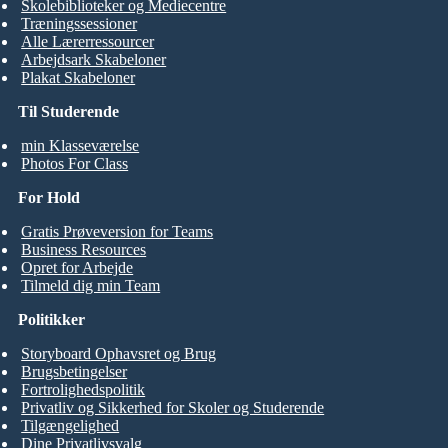
Skolebiblioteker og Mediecentre
Træningssessioner
Alle Lærerressourcer
Arbejdsark Skabeloner
Plakat Skabeloner
Til Studerende
min Klasseværelse
Photos For Class
For Hold
Gratis Prøveversion for Teams
Business Resources
Opret for Arbejde
Tilmeld dig min Team
Politikker
Storyboard Ophavsret og Brug
Brugsbetingelser
Fortrolighedspolitik
Privatliv og Sikkerhed for Skoler og Studerende
Tilgængelighed
Dine Privatlivsvalg