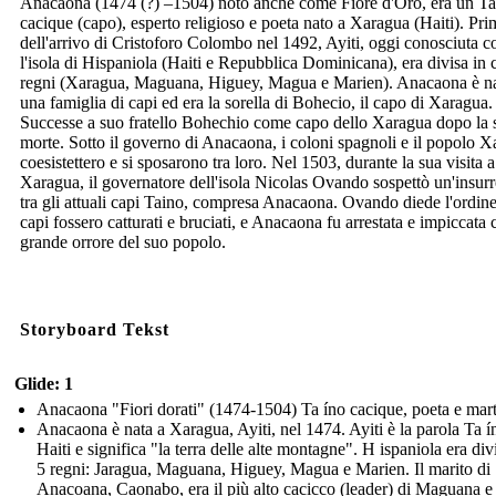
Anacaona (1474 (?) –1504) noto anche come Fiore d'Oro, era un Ta
cacique (capo), esperto religioso e poeta nato a Xaragua (Haiti). Pri
dell'arrivo di Cristoforo Colombo nel 1492, Ayiti, oggi conosciuta 
l'isola di Hispaniola (Haiti e Repubblica Dominicana), era divisa in 
regni (Xaragua, Maguana, Higuey, Magua e Marien). Anacaona è na
una famiglia di capi ed era la sorella di Bohecio, il capo di Xaragua.
Successe a suo fratello Bohechio come capo dello Xaragua dopo la 
morte. Sotto il governo di Anacaona, i coloni spagnoli e il popolo 
coesistettero e si sposarono tra loro. Nel 1503, durante la sua visita a
Xaragua, il governatore dell'isola Nicolas Ovando sospettò un'insur
tra gli attuali capi Taino, compresa Anacaona. Ovando diede l'ordine
capi fossero catturati e bruciati, e Anacaona fu arrestata e impiccata 
grande orrore del suo popolo.
Storyboard Tekst
Glide: 1
Anacaona "Fiori dorati" (1474-1504) Ta íno cacique, poeta e mart
Anacaona è nata a Xaragua, Ayiti, nel 1474. Ayiti è la parola Ta í
Haiti e significa "la terra delle alte montagne". H ispaniola era div
5 regni: Jaragua, Maguana, Higuey, Magua e Marien. Il marito di
Anacoana, Caonabo, era il più alto cacicco (leader) di Maguana e