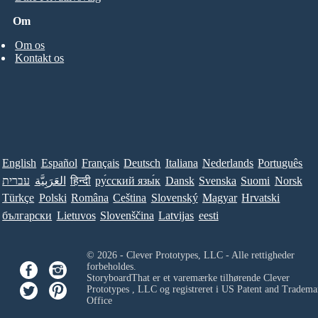
Om
Om os
Kontakt os
English
Español
Français
Deutsch
Italiana
Nederlands
Português
עברית
العَرَبِيَّة
हिन्दी
ру́сский язы́к
Dansk
Svenska
Suomi
Norsk
Türkçe
Polski
Româna
Ceština
Slovenský
Magyar
Hrvatski
български
Lietuvos
Slovenščina
Latvijas
eesti
© 2026 - Clever Prototypes, LLC - Alle rettigheder
forbeholdes.
StoryboardThat er et varemærke tilhørende
Clever
Prototypes , LLC
og registreret i US Patent and Tradema
Office