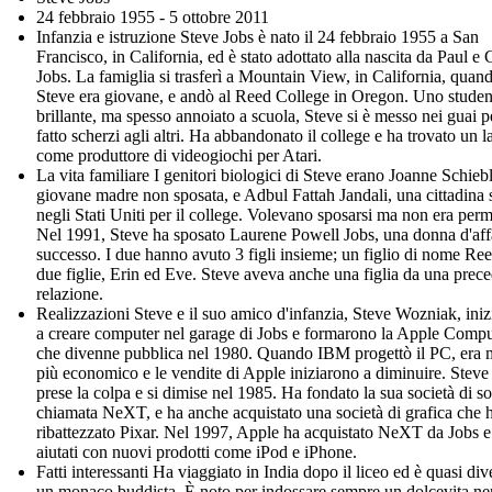
24 febbraio 1955 - 5 ottobre 2011
Infanzia e istruzione Steve Jobs è nato il 24 febbraio 1955 a San
Francisco, in California, ed è stato adottato alla nascita da Paul e 
Jobs. La famiglia si trasferì a Mountain View, in California, quan
Steve era giovane, e andò al Reed College in Oregon. Uno studen
brillante, ma spesso annoiato a scuola, Steve si è messo nei guai p
fatto scherzi agli altri. Ha abbandonato il college e ha trovato un 
come produttore di videogiochi per Atari.
La vita familiare I genitori biologici di Steve erano Joanne Schieb
giovane madre non sposata, e Adbul Fattah Jandali, una cittadina 
negli Stati Uniti per il college. Volevano sposarsi ma non era per
Nel 1991, Steve ha sposato Laurene Powell Jobs, una donna d'affa
successo. I due hanno avuto 3 figli insieme; un figlio di nome Re
due figlie, Erin ed Eve. Steve aveva anche una figlia da una prec
relazione.
Realizzazioni Steve e il suo amico d'infanzia, Steve Wozniak, ini
a creare computer nel garage di Jobs e formarono la Apple Compu
che divenne pubblica nel 1980. Quando IBM progettò il PC, era 
più economico e le vendite di Apple iniziarono a diminuire. Steve
prese la colpa e si dimise nel 1985. Ha fondato la sua società di s
chiamata NeXT, e ha anche acquistato una società di grafica che 
ribattezzato Pixar. Nel 1997, Apple ha acquistato NeXT da Jobs e 
aiutati con nuovi prodotti come iPod e iPhone.
Fatti interessanti Ha viaggiato in India dopo il liceo ed è quasi div
un monaco buddista. È noto per indossare sempre un dolcevita ne