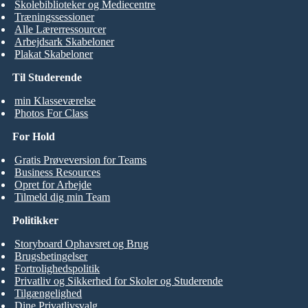
Skolebiblioteker og Mediecentre
Træningssessioner
Alle Lærerressourcer
Arbejdsark Skabeloner
Plakat Skabeloner
Til Studerende
min Klasseværelse
Photos For Class
For Hold
Gratis Prøveversion for Teams
Business Resources
Opret for Arbejde
Tilmeld dig min Team
Politikker
Storyboard Ophavsret og Brug
Brugsbetingelser
Fortrolighedspolitik
Privatliv og Sikkerhed for Skoler og Studerende
Tilgængelighed
Dine Privatlivsvalg