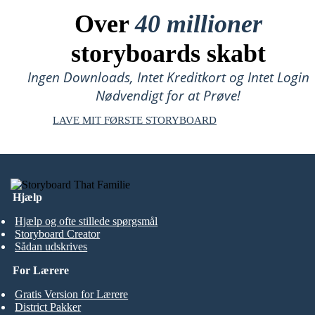
Over
40 millioner
storyboards skabt
Ingen Downloads, Intet Kreditkort og Intet Login
Nødvendigt for at Prøve!
LAVE MIT FØRSTE STORYBOARD
Hjælp
Hjælp og ofte stillede spørgsmål
Storyboard Creator
Sådan udskrives
For Lærere
Gratis Version for Lærere
District Pakker