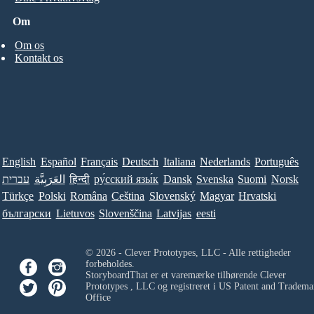
Om
Om os
Kontakt os
English
Español
Français
Deutsch
Italiana
Nederlands
Português
עברית
العَرَبِيَّة
हिन्दी
ру́сский язы́к
Dansk
Svenska
Suomi
Norsk
Türkçe
Polski
Româna
Ceština
Slovenský
Magyar
Hrvatski
български
Lietuvos
Slovenščina
Latvijas
eesti
© 2026 - Clever Prototypes, LLC - Alle rettigheder
forbeholdes.
StoryboardThat er et varemærke tilhørende
Clever
Prototypes , LLC
og registreret i US Patent and Tradema
Office