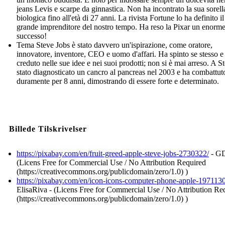
jeans Levis e scarpe da ginnastica. Non ha incontrato la sua sorell
biologica fino all'età di 27 anni. La rivista Fortune lo ha definito il
grande imprenditore del nostro tempo. Ha reso la Pixar un enorm
successo!
Tema Steve Jobs è stato davvero un'ispirazione, come oratore,
innovatore, inventore, CEO e uomo d'affari. Ha spinto se stesso e
creduto nelle sue idee e nei suoi prodotti; non si è mai arreso. A S
stato diagnosticato un cancro al pancreas nel 2003 e ha combattut
duramente per 8 anni, dimostrando di essere forte e determinato.
Billede Tilskrivelser
https://pixabay.com/en/fruit-greed-apple-steve-jobs-2730322/
- GD
(Licens Free for Commercial Use / No Attribution Required
(https://creativecommons.org/publicdomain/zero/1.0) )
https://pixabay.com/en/icon-icons-computer-phone-apple-1971130
ElisaRiva - (Licens Free for Commercial Use / No Attribution Re
(https://creativecommons.org/publicdomain/zero/1.0) )