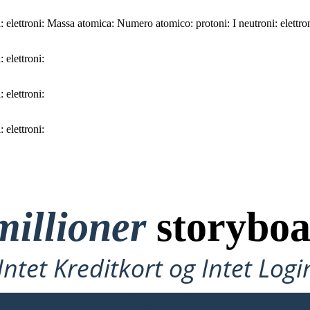
elettroni: Massa atomica: Numero atomico: protoni: I neutroni: elettron
ca:
Massa atomica:
ca:
ico:
Numero atomico:
ico:
 elettroni:
ca:
Massa atomica:
protoni:
ca:
Massa atomica:
ico:
Numero atomico:
I neutroni:
ico:
Numero atomico:
protoni:
elettroni:
protoni:
I neutroni:
I neutroni:
elettroni:
elettroni:
 elettroni:
 elettroni:
millioner
storyboa
ca:
ico:
ca:
ca:
Massa atomica:
ca:
Massa atomica:
ico:
ico:
Numero atomico:
ca:
Massa atomica:
ico:
Numero atomico:
protoni:
ico:
Numero atomico:
protoni:
I neutroni:
protoni:
I neutroni:
elettroni:
I neutroni:
elettroni:
ntet Kreditkort og Intet Logi
elettroni:
Prøve!