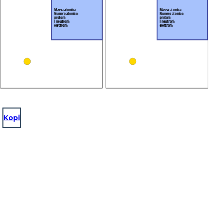
Massa atomica:
Massa atomica:
Numero atomico:
Numero atomico:
protoni:
protoni:
I neutroni:
I neutroni:
elettroni:
elettroni:
Massa atomica:
Numero atomico:
protoni:
Massa atomica:
Massa atomica:
I neutroni:
Numero atomico:
Numero atomico:
elettroni:
Kopi
protoni:
protoni:
I neutroni:
I neutroni:
elettroni:
elettroni: