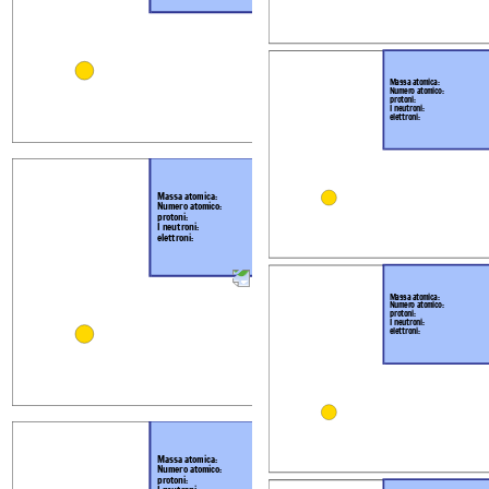
Massa atomica:
Numero atomico:
protoni:
I neutroni:
elettroni:
Massa atomica:
Massa atomi
Massa atomi
Massa atomica:
Massa atomi
Numero atomico:
Numero atom
Numero atom
Massa atomica:
Massa atomi
Numero atomico:
Numero atom
protoni:
protoni:
protoni:
Numero atomico:
Numero atom
protoni:
protoni:
I neutroni:
I neutroni:
I neutroni:
protoni:
protoni:
I neutroni:
I neutroni:
elettroni:
elettroni:
elettroni:
I neutroni:
I neutroni:
elettroni:
elettroni:
elettroni:
elettroni:
Massa atomica:
Numero atomico:
protoni:
I neutroni:
elettroni:
Massa atomica:
Massa atomi
Massa atomi
Massa atomica:
Massa atomica:
Massa atomi
Numero atomico:
Numero atom
Numero atom
Massa atomica:
Massa atomi
Numero atomico:
Numero atomico:
Numero atom
Massa atomica:
Massa atomi
protoni:
protoni:
protoni:
Numero atomico:
Numero atom
protoni:
protoni:
protoni:
Numero atomico:
Numero atom
I neutroni:
I neutroni:
I neutroni:
protoni:
protoni:
I neutroni:
I neutroni:
I neutroni:
protoni:
protoni:
elettroni:
elettroni:
elettroni:
I neutroni:
I neutroni:
elettroni:
elettroni:
elettroni: