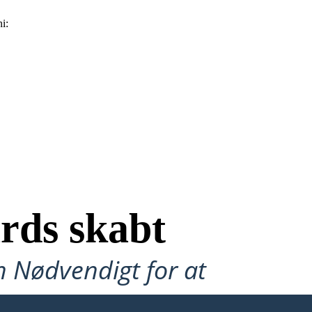
i:
Massa atomica:
Massa atomica:
Massa atomica:
Numero atomico:
Numero atomico:
Numero atomico:
protoni:
protoni:
protoni:
I neutroni:
I neutroni:
I neutroni:
elettroni:
elettroni:
elettroni:
rds skabt
Massa atomica:
Massa atomica:
Massa atomica:
Numero atomico:
Numero atomico:
Numero atomico:
protoni:
protoni:
protoni:
I neutroni:
I neutroni:
I neutroni:
elettroni:
elettroni:
elettroni:
n Nødvendigt for at