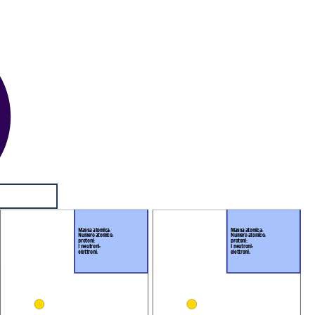
Massa atomica:
Massa atomica:
Numero atomico:
Numero atomico:
protoni:
protoni:
I neutroni:
I neutroni:
elettroni:
elettroni:
Massa atomica:
Massa atomica:
Numero atomico:
Numero atomico:
protoni:
protoni:
I neutroni:
I neutroni:
elettroni:
elettroni:
Massa atomica:
Massa atomica:
Massa atomica:
Numero atomico:
Numero atomico:
Numero atomico:
protoni:
protoni:
protoni:
I neutroni:
I neutroni:
I neutroni:
elettroni:
elettroni:
elettroni: