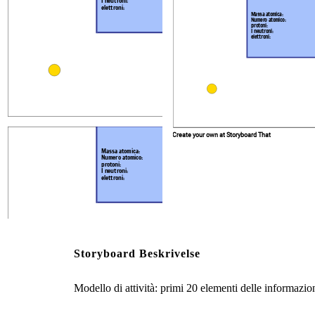
I neutroni:
I neutroni:
elettroni:
elettroni:
elettroni:
elettroni:
Massa atomica:
Numero atomico:
protoni:
I neutroni:
elettroni:
Create your own at Storyboard That
Create your own at Storyboard That
Massa atomica:
Massa atomica:
Massa atomi
Massa atomica:
Massa atomi
Numero atomico:
Numero atomico:
Numero atom
Massa atomica:
Massa atomi
Numero atomico:
Numero atom
Massa atomica:
protoni:
protoni:
protoni:
Numero atomico:
Numero atom
Massa atomica:
Massa atomi
protoni:
protoni:
Numero atomico:
I neutroni:
I neutroni:
I neutroni:
protoni:
protoni:
Numero atomico:
Numero atom
I neutroni:
I neutroni:
protoni:
elettroni:
elettroni:
elettroni:
I neutroni:
I neutroni:
protoni:
protoni:
elettroni:
elettroni:
I neutroni:
elettroni:
elettroni:
I neutroni:
I neutroni:
elettroni:
elettroni:
elettroni:
Storyboard Beskrivelse
Modello di attività: primi 20 elementi delle informazio
Massa atomica:
Massa atomi
Massa atomica:
Massa atomi
Numero atomico:
Numero atom