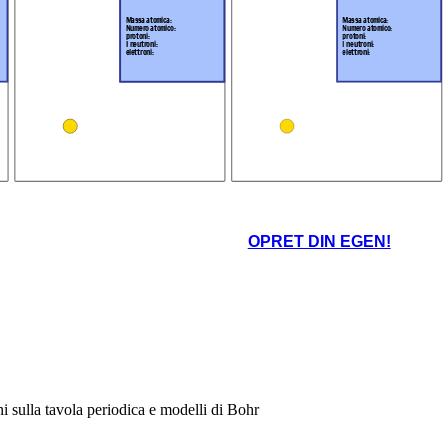
elettroni:
Massa atomica:
Massa atomica:
Massa atomica:
Numero atomico:
Numero atomico:
Numero atomico:
protoni:
protoni:
protoni:
I neutroni:
I neutroni:
I neutroni:
elettroni:
elettroni:
elettroni:
ca:
Massa atomica:
ca:
Massa atomica:
ico:
Numero atomico:
ca:
ico:
Numero atomico:
protoni:
ico:
ca:
Massa atomica:
protoni:
I neutroni:
ico:
Numero atomico:
I neutroni:
elettroni:
OPRET DIN EGEN!
protoni:
elettroni:
I neutroni:
elettroni:
ni sulla tavola periodica e modelli di Bohr
ca:
Massa atomica:
ca:
ico:
Numero atomico: