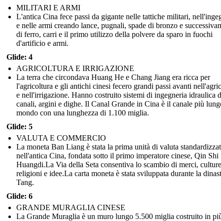
MILITARI E ARMI
L'antica Cina fece passi da gigante nelle tattiche militari, nell'inge
e nelle armi creando lance, pugnali, spade di bronzo e successiva
di ferro, carri e il primo utilizzo della polvere da sparo in fuochi
d'artificio e armi.
Glide: 4
AGRICOLTURA E IRRIGAZIONE
La terra che circondava Huang He e Chang Jiang era ricca per
l'agricoltura e gli antichi cinesi fecero grandi passi avanti nell'agri
e nell'irrigazione. Hanno costruito sistemi di ingegneria idraulica d
canali, argini e dighe. Il Canal Grande in Cina è il canale più lung
mondo con una lunghezza di 1.100 miglia.
Glide: 5
VALUTA E COMMERCIO
La moneta Ban Liang è stata la prima unità di valuta standardizza
nell'antica Cina, fondata sotto il primo imperatore cinese, Qin Shi
Huangdi.La Via della Seta consentiva lo scambio di merci, culture
religioni e idee.La carta moneta è stata sviluppata durante la dinast
Tang.
Glide: 6
GRANDE MURAGLIA CINESE
La Grande Muraglia è un muro lungo 5.500 miglia costruito in più