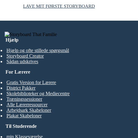
LAVE MIT FØRSTE STORYBOARD
Hjælp
Hjælp og ofte stillede spørgsmål
Storyboard Creator
Sådan udskrives
For Lærere
Gratis Version for Lærere
District Pakker
Skolebiblioteker og Mediecentre
Træningssessioner
Alle Lærerressourcer
Arbejdsark Skabeloner
Plakat Skabeloner
Til Studerende
min Klasseværelse