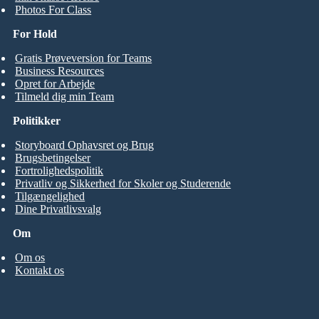
Photos For Class
For Hold
Gratis Prøveversion for Teams
Business Resources
Opret for Arbejde
Tilmeld dig min Team
Politikker
Storyboard Ophavsret og Brug
Brugsbetingelser
Fortrolighedspolitik
Privatliv og Sikkerhed for Skoler og Studerende
Tilgængelighed
Dine Privatlivsvalg
Om
Om os
Kontakt os