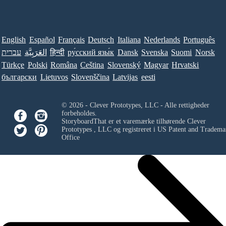
English
Español
Français
Deutsch
Italiana
Nederlands
Português
עברית
العَرَبِيَّة
हिन्दी
ру́сский язы́к
Dansk
Svenska
Suomi
Norsk
Türkçe
Polski
Româna
Ceština
Slovenský
Magyar
Hrvatski
български
Lietuvos
Slovenščina
Latvijas
eesti
© 2026 - Clever Prototypes, LLC - Alle rettigheder
forbeholdes.
StoryboardThat er et varemærke tilhørende
Clever
Prototypes , LLC
og registreret i US Patent and Tradema
Office