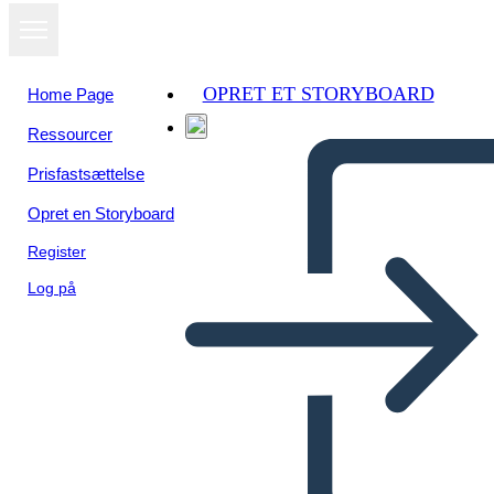
OPRET ET STORYBOARD
Home Page
Ressourcer
Prisfastsættelse
Opret en Storyboard
Register
Log på
Sarah Rides the Bus Sociale
Story