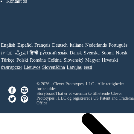
Kontakt os
English
Español
Français
Deutsch
Italiana
Nederlands
Português
עברית
العَرَبِيَّة
हिन्दी
ру́сский язы́к
Dansk
Svenska
Suomi
Norsk
Türkçe
Polski
Româna
Ceština
Slovenský
Magyar
Hrvatski
български
Lietuvos
Slovenščina
Latvijas
eesti
© 2026 - Clever Prototypes, LLC - Alle rettigheder
forbeholdes.
StoryboardThat er et varemærke tilhørende
Clever
Prototypes , LLC
og registreret i US Patent and Tradema
Office