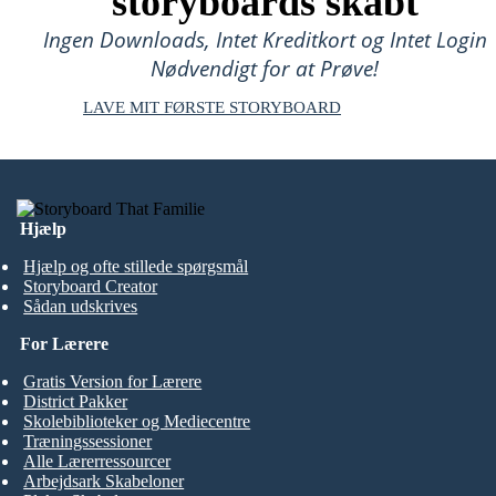
storyboards skabt
Ingen Downloads, Intet Kreditkort og Intet Login
Nødvendigt for at Prøve!
LAVE MIT FØRSTE STORYBOARD
Hjælp
Hjælp og ofte stillede spørgsmål
Storyboard Creator
Sådan udskrives
For Lærere
Gratis Version for Lærere
District Pakker
Skolebiblioteker og Mediecentre
Træningssessioner
Alle Lærerressourcer
Arbejdsark Skabeloner