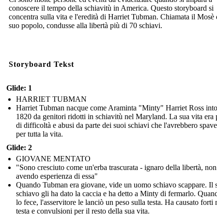
conoscere il tempo della schiavitù in America. Questo storyboard si
concentra sulla vita e l'eredità di Harriet Tubman. Chiamata il Mosè 
suo popolo, condusse alla libertà più di 70 schiavi.
Storyboard Tekst
Glide: 1
HARRIET TUBMAN
Harriet Tubman nacque come Araminta "Minty" Harriet Ross into
1820 da genitori ridotti in schiavitù nel Maryland. La sua vita era
di difficoltà e abusi da parte dei suoi schiavi che l'avrebbero spave
per tutta la vita.
Glide: 2
GIOVANE MENTATO
"Sono cresciuto come un'erba trascurata - ignaro della libertà, non
avendo esperienza di essa"
Quando Tubman era giovane, vide un uomo schiavo scappare. Il 
schiavo gli ha dato la caccia e ha detto a Minty di fermarlo. Qua
lo fece, l'asservitore le lanciò un peso sulla testa. Ha causato forti 
testa e convulsioni per il resto della sua vita.