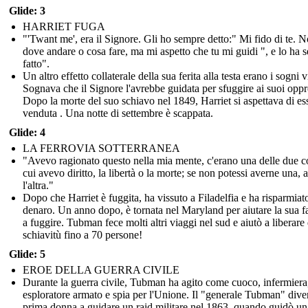
Glide: 3
HARRIET FUGA
"'Twant me', era il Signore. Gli ho sempre detto:" Mi fido di te. 
dove andare o cosa fare, ma mi aspetto che tu mi guidi ", e lo ha 
fatto".
Un altro effetto collaterale della sua ferita alla testa erano i sogni v
Sognava che il Signore l'avrebbe guidata per sfuggire ai suoi oppr
Dopo la morte del suo schiavo nel 1849, Harriet si aspettava di es
venduta . Una notte di settembre è scappata.
Glide: 4
LA FERROVIA SOTTERRANEA
"Avevo ragionato questo nella mia mente, c'erano una delle due c
cui avevo diritto, la libertà o la morte; se non potessi averne una, 
l'altra."
Dopo che Harriet è fuggita, ha vissuto a Filadelfia e ha risparmiat
denaro. Un anno dopo, è tornata nel Maryland per aiutare la sua f
a fuggire. Tubman fece molti altri viaggi nel sud e aiutò a liberare 
schiavitù fino a 70 persone!
Glide: 5
EROE DELLA GUERRA CIVILE
Durante la guerra civile, Tubman ha agito come cuoco, infermiera
esploratore armato e spia per l'Unione. Il "generale Tubman" dive
prima donna a guidare un raid militare nel 1863, quando guidò un