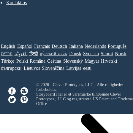
Kontakt os
English
Español
Français
Deutsch
Italiana
Nederlands
Português
עברית
العَرَبِيَّة
हिन्दी
ру́сский язы́к
Dansk
Svenska
Suomi
Norsk
Türkçe
Polski
Româna
Ceština
Slovenský
Magyar
Hrvatski
български
Lietuvos
Slovenščina
Latvijas
eesti
© 2026 - Clever Prototypes, LLC - Alle rettigheder
forbeholdes.
StoryboardThat er et varemærke tilhørende
Clever
Prototypes , LLC
og registreret i US Patent and Tradema
Office