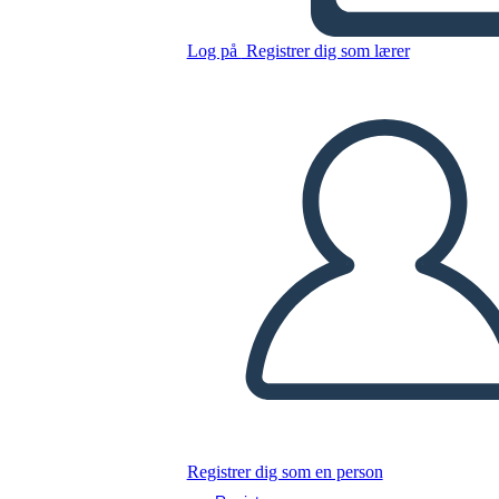
Schiavitù: Harriet Tubman
Log på
Registrer dig som lærer
Kopier dette storyboard
LAVE ET STORYBOARD
AFSPIL DIASSHOW
LÆS FOR MIG
Registrer dig som en person