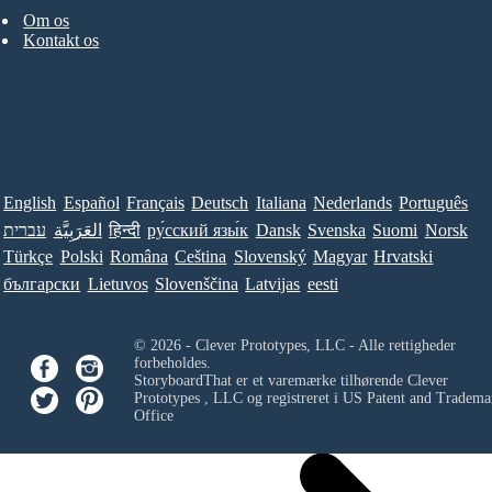
Om os
Kontakt os
English
Español
Français
Deutsch
Italiana
Nederlands
Português
עברית
العَرَبِيَّة
हिन्दी
ру́сский язы́к
Dansk
Svenska
Suomi
Norsk
Türkçe
Polski
Româna
Ceština
Slovenský
Magyar
Hrvatski
български
Lietuvos
Slovenščina
Latvijas
eesti
© 2026 - Clever Prototypes, LLC - Alle rettigheder
forbeholdes.
StoryboardThat er et varemærke tilhørende
Clever
Prototypes , LLC
og registreret i US Patent and Tradema
Office