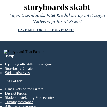
storyboards skabt
Ingen Downloads, Intet Kreditkort og Intet Login
Nødvendigt for at Prøve!
LAVE MIT FØRSTE STORYBOARD
Hjælp
Hjælp og ofte stillede spørgsmål
Storyboard Creator
Sådan udskrives
For Lærere
Gratis Version for Lærere
District Pakker
Skolebiblioteker og Mediecentre
Træningssessioner
Alle Lærerressourcer