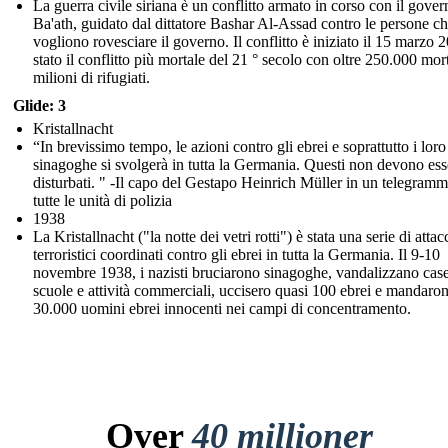
La guerra civile siriana è un conflitto armato in corso con il gover
Ba'ath, guidato dal dittatore Bashar Al-Assad contro le persone c
vogliono rovesciare il governo. Il conflitto è iniziato il 15 marzo 
stato il conflitto più mortale del 21 ° secolo con oltre 250.000 mort
milioni di rifugiati.
Glide: 3
Kristallnacht
“In brevissimo tempo, le azioni contro gli ebrei e soprattutto i loro
sinagoghe si svolgerà in tutta la Germania. Questi non devono ess
disturbati. " -Il capo del Gestapo Heinrich Müller in un telegramm
tutte le unità di polizia
1938
La Kristallnacht ("la notte dei vetri rotti") è stata una serie di attac
terroristici coordinati contro gli ebrei in tutta la Germania. Il 9-10
novembre 1938, i nazisti bruciarono sinagoghe, vandalizzano case
scuole e attività commerciali, uccisero quasi 100 ebrei e mandaro
30.000 uomini ebrei innocenti nei campi di concentramento.
Over
40 millioner