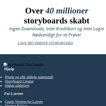
Over
40 millioner
storyboards skabt
Ingen Downloads, Intet Kreditkort og Intet Login
Nødvendigt for at Prøve!
LAVE MIT FØRSTE STORYBOARD
Hjælp
Hjælp og ofte stillede spørgsmål
Storyboard Creator
Sådan udskrives
For Lærere
Gratis Version for Lærere
District Pakker