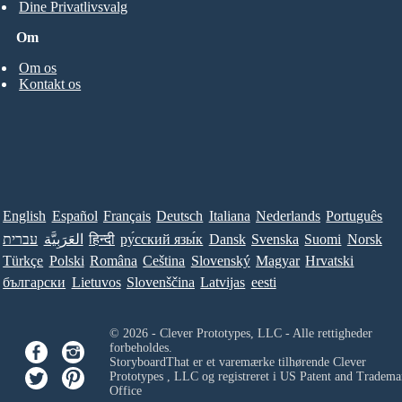
Dine Privatlivsvalg
Om
Om os
Kontakt os
English
Español
Français
Deutsch
Italiana
Nederlands
Português
עברית
العَرَبِيَّة
हिन्दी
ру́сский язы́к
Dansk
Svenska
Suomi
Norsk
Türkçe
Polski
Româna
Ceština
Slovenský
Magyar
Hrvatski
български
Lietuvos
Slovenščina
Latvijas
eesti
© 2026 - Clever Prototypes, LLC - Alle rettigheder
forbeholdes.
StoryboardThat er et varemærke tilhørende
Clever
Prototypes , LLC
og registreret i US Patent and Tradema
Office