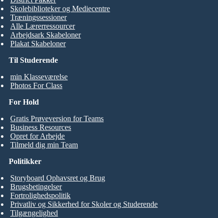
Skolebiblioteker og Mediecentre
Træningssessioner
Alle Lærerressourcer
Arbejdsark Skabeloner
Plakat Skabeloner
Til Studerende
min Klasseværelse
Photos For Class
For Hold
Gratis Prøveversion for Teams
Business Resources
Opret for Arbejde
Tilmeld dig min Team
Politikker
Storyboard Ophavsret og Brug
Brugsbetingelser
Fortrolighedspolitik
Privatliv og Sikkerhed for Skoler og Studerende
Tilgængelighed