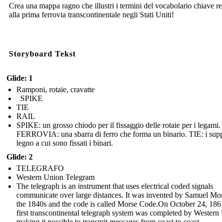
Crea una mappa ragno che illustri i termini del vocabolario chiave re
alla prima ferrovia transcontinentale negli Stati Uniti!
Storyboard Tekst
Glide: 1
Ramponi, rotaie, cravatte
SPIKE
TIE
RAIL
SPIKE: un grosso chiodo per il fissaggio delle rotaie per i legami.
FERROVIA: una sbarra di ferro che forma un binario. TIE: i supp
legno a cui sono fissati i binari.
Glide: 2
TELEGRAFO
Western Union Telegram
The telegraph is an instrument that uses electrical coded signals
communicate over large distances. It was invented by Samuel Mor
the 1840s and the code is called Morse Code.On October 24, 186
first transcontinental telegraph system was completed by Western
making it possible to transmit messages from coast to coast.