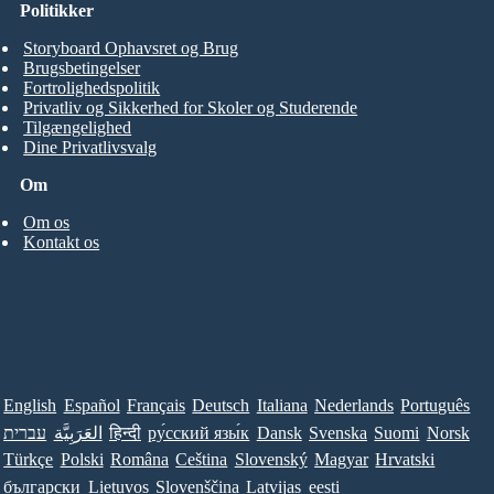
Politikker
Storyboard Ophavsret og Brug
Brugsbetingelser
Fortrolighedspolitik
Privatliv og Sikkerhed for Skoler og Studerende
Tilgængelighed
Dine Privatlivsvalg
Om
Om os
Kontakt os
English
Español
Français
Deutsch
Italiana
Nederlands
Português
עברית
العَرَبِيَّة
हिन्दी
ру́сский язы́к
Dansk
Svenska
Suomi
Norsk
Türkçe
Polski
Româna
Ceština
Slovenský
Magyar
Hrvatski
български
Lietuvos
Slovenščina
Latvijas
eesti