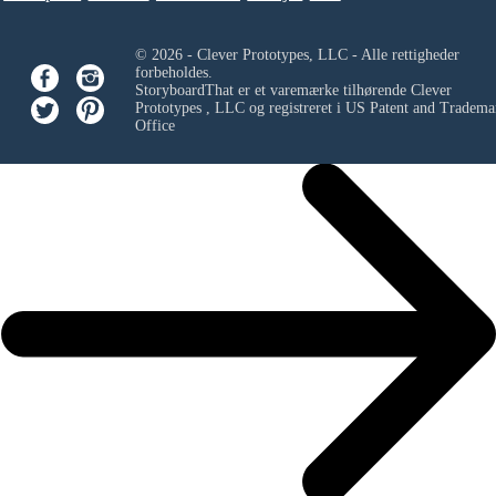
© 2026 - Clever Prototypes, LLC - Alle rettigheder
forbeholdes.
StoryboardThat er et varemærke tilhørende
Clever
Prototypes , LLC
og registreret i US Patent and Tradema
Office