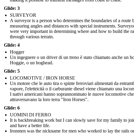
Glide: 3
SURVEYOR
A surveyor is a person who determines the boundaries of a route 
measuring angles and distances with special instruments. Surveyo
were very important in determining where and how to build the ra
through various terrain.
Glide: 4
Hogger
Un ingegnere o un driver di un treno è stato chiamato anche un h
Hoggie, o un hoghead.
Glide: 5
LOCOMOTIVE / IRON HORSE
Un motore che le auto tira o spinte ferroviari alimentati da entramb
vapore, l'elettricità o il carburante diesel viene chiamato una loco
I nativi americani hanno soprannominato le nuove locomotive che
attraversavano la loro terra "Iron Horses".
Glide: 6
UOMINI DI FERRO
It is backbreaking work but I can slowly save for my family to jo
and have a better life.
Ironmen was the nickname for men who worked to lay the rails on