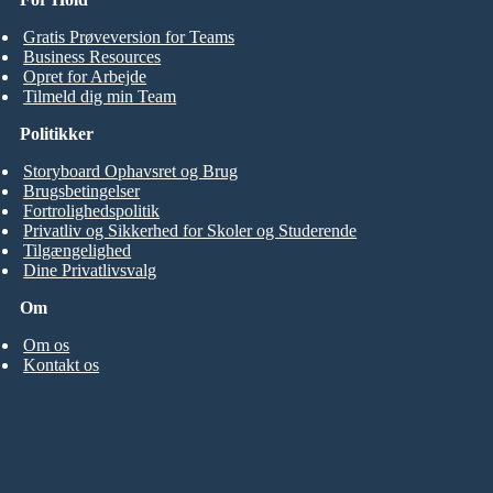
Gratis Prøveversion for Teams
Business Resources
Opret for Arbejde
Tilmeld dig min Team
Politikker
Storyboard Ophavsret og Brug
Brugsbetingelser
Fortrolighedspolitik
Privatliv og Sikkerhed for Skoler og Studerende
Tilgængelighed
Dine Privatlivsvalg
Om
Om os
Kontakt os