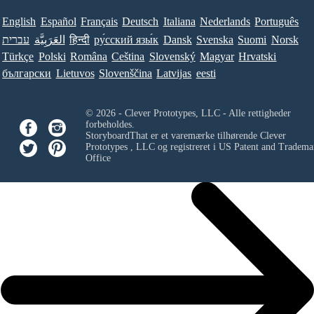
English
Español
Français
Deutsch
Italiana
Nederlands
Português
עברית
العَرَبِيَّة
हिन्दी
ру́сский язы́к
Dansk
Svenska
Suomi
Norsk
Türkçe
Polski
Româna
Ceština
Slovenský
Magyar
Hrvatski
български
Lietuvos
Slovenščina
Latvijas
eesti
© 2026 - Clever Prototypes, LLC - Alle rettigheder
forbeholdes.
StoryboardThat er et varemærke tilhørende
Clever
Prototypes , LLC
og registreret i US Patent and Tradema
Office