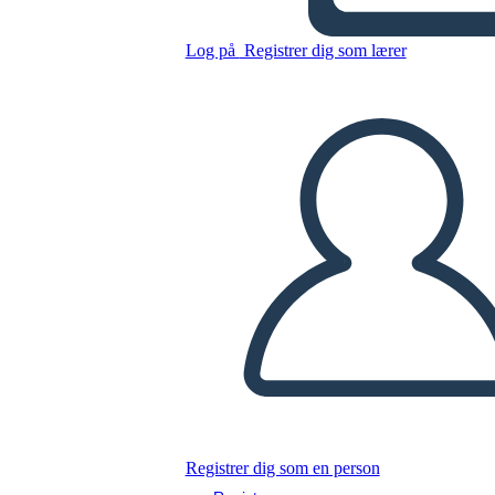
Kopier dette storyboard
Log på
Registrer dig som lærer
LAVE ET STORYBOARD
AFSPIL DIASSHOW
LÆS FOR MIG
Registrer dig som en person