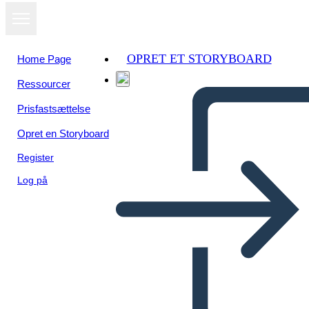
OPRET ET STORYBOARD
Home Page
Ressourcer
Se som
Prisfastsættelse
diasshow
Opret en Storyboard
Register
Log på