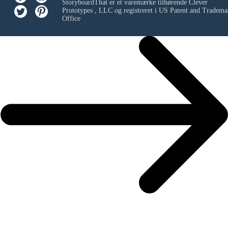
StoryboardThat er et varemærke tilhørende
Clever
Prototypes , LLC
og registreret i US Patent and Tradema
Office