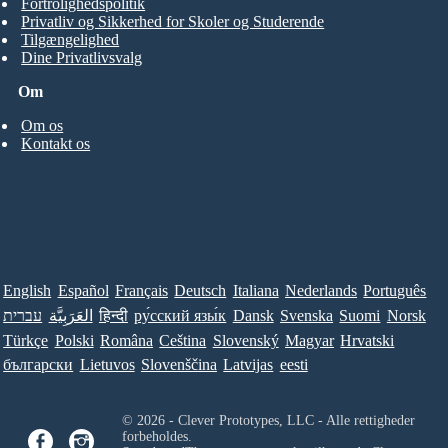
Fortrolighedspolitik
Privatliv og Sikkerhed for Skoler og Studerende
Tilgængelighed
Dine Privatlivsvalg
Om
Om os
Kontakt os
English
Español
Français
Deutsch
Italiana
Nederlands
Português
עברית
العَرَبِيَّة
हिन्दी
ру́сский язы́к
Dansk
Svenska
Suomi
Norsk
Türkçe
Polski
Româna
Ceština
Slovenský
Magyar
Hrvatski
български
Lietuvos
Slovenščina
Latvijas
eesti
© 2026 - Clever Prototypes, LLC - Alle rettigheder
forbeholdes.