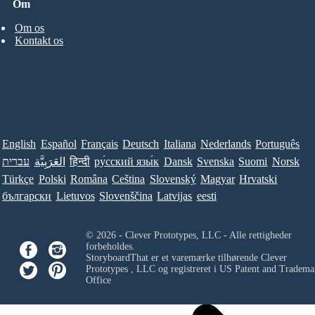
Om
Om os
Kontakt os
English
Español
Français
Deutsch
Italiana
Nederlands
Português
עברית
العَرَبِيَّة
हिन्दी
ру́сский язы́к
Dansk
Svenska
Suomi
Norsk
Türkçe
Polski
Româna
Ceština
Slovenský
Magyar
Hrvatski
български
Lietuvos
Slovenščina
Latvijas
eesti
© 2026 - Clever Prototypes, LLC - Alle rettigheder
forbeholdes.
StoryboardThat er et varemærke tilhørende
Clever
Prototypes , LLC
og registreret i US Patent and Tradema
Office