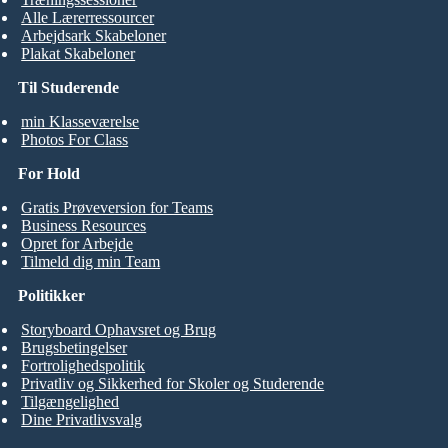
Alle Lærerressourcer
Arbejdsark Skabeloner
Plakat Skabeloner
Til Studerende
min Klasseværelse
Photos For Class
For Hold
Gratis Prøveversion for Teams
Business Resources
Opret for Arbejde
Tilmeld dig min Team
Politikker
Storyboard Ophavsret og Brug
Brugsbetingelser
Fortrolighedspolitik
Privatliv og Sikkerhed for Skoler og Studerende
Tilgængelighed
Dine Privatlivsvalg