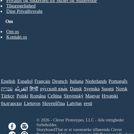
Privatliv og Sikkerhed for Skoler og Studerende
Tilgængelighed
Dine Privatlivsvalg
Om
Om os
Kontakt os
English
Español
Français
Deutsch
Italiana
Nederlands
Português
עברית
العَرَبِيَّة
हिन्दी
ру́сский язы́к
Dansk
Svenska
Suomi
Norsk
Türkçe
Polski
Româna
Ceština
Slovenský
Magyar
Hrvatski
български
Lietuvos
Slovenščina
Latvijas
eesti
© 2026 - Clever Prototypes, LLC - Alle rettigheder
forbeholdes.
StoryboardThat er et varemærke tilhørende
Clever