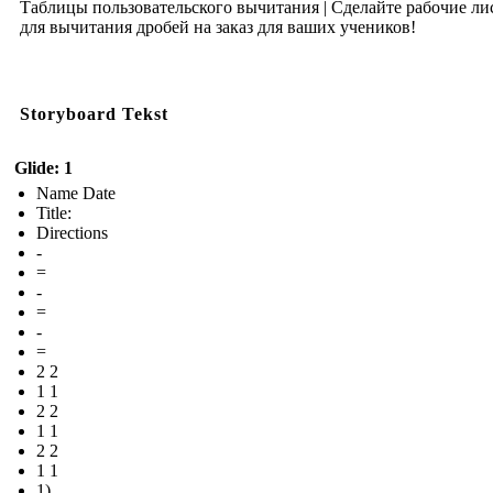
Таблицы пользовательского вычитания | Сделайте рабочие ли
для вычитания дробей на заказ для ваших учеников!
Storyboard Tekst
Glide: 1
Name Date
Title:
Directions
-
=
-
=
-
=
2 2
1 1
2 2
1 1
2 2
1 1
1)