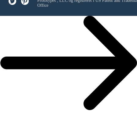
Prototypes , LLC
og registreret i US Patent and Tradema
Office