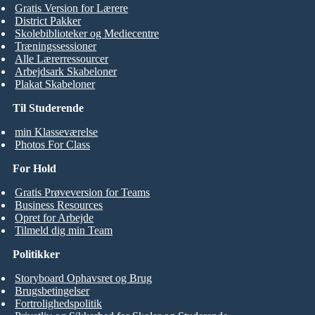
Gratis Version for Lærere
District Pakker
Skolebiblioteker og Mediecentre
Træningssessioner
Alle Lærerressourcer
Arbejdsark Skabeloner
Plakat Skabeloner
Til Studerende
min Klasseværelse
Photos For Class
For Hold
Gratis Prøveversion for Teams
Business Resources
Opret for Arbejde
Tilmeld dig min Team
Politikker
Storyboard Ophavsret og Brug
Brugsbetingelser
Fortrolighedspolitik