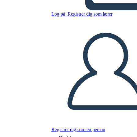
Вычитание - Дроби
Log på
Registrer dig som lærer
Kopier dette storyboard
LAVE ET STORYBOARD
AFSPIL DIASSHOW
LÆS FOR MIG
Registrer dig som en person