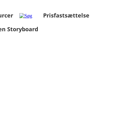
urcer
Prisfastsættelse
en Storyboard