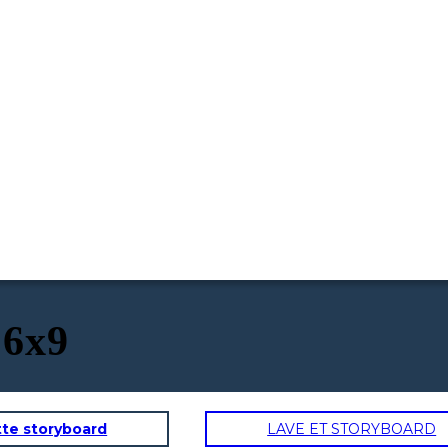
16x9
tte storyboard
LAVE ET STORYBOARD